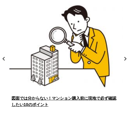
沖野
辛川
沖野
沖野
沖野
沖野
辛川
辛川
辛川
辛川
2
建物面積 260.83m
26/07/25
久保田
向陽台
久保田
久保田
久保田
久保田
向陽台
向陽台
向陽台
向陽台
新着
熊本市西区池田２丁目 売地（建築条件なし）
新山
杉並台
新山
新山
新山
新山
杉並台
杉並台
杉並台
杉並台
350万円
2
土地面積 198.34m
津久礼
戸次
津久礼
津久礼
津久礼
津久礼
戸次
戸次
戸次
戸次
26/07/24
花立
原水
花立
花立
花立
花立
原水
原水
原水
原水
新着
熊本市南区土河原町 中古戸建
馬場楠
光の森
馬場楠
馬場楠
馬場楠
馬場楠
光の森
光の森
光の森
光の森
1,499万円
2
建物面積 94.75m
曲手
武蔵ヶ丘
曲手
曲手
曲手
曲手
武蔵ヶ丘
武蔵ヶ丘
武蔵ヶ丘
武蔵ヶ丘
26/07/24
図面では分からない！マンション購入前に現地で必ず確認
新着
武蔵ヶ丘北
武蔵ヶ丘北
武蔵ヶ丘北
武蔵ヶ丘北
武蔵ヶ丘北
したい10のポイント
レーベン熊本駅レクシア（ペット可マンション）の新着物件
情報が登録されました。詳しくはお問い合わせください。
阿蘇郡南阿蘇村
阿蘇郡南阿蘇村
阿蘇郡南阿蘇村
阿蘇郡南阿蘇村
阿蘇郡南阿蘇村
26/07/24