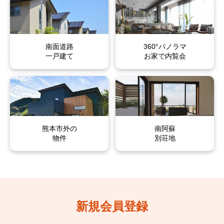
子飼本町
国府
子飼本町
子飼本町
子飼本町
子飼本町
国府
国府
国府
国府
国府本町
小沢町
国府本町
国府本町
国府本町
国府本町
小沢町
小沢町
小沢町
小沢町
南面道路
360°パノラマ
古城町
壺川
古城町
古城町
古城町
古城町
壺川
壺川
壺川
壺川
一戸建て
お家で内覧会
湖東
琴平
湖東
湖東
湖東
湖東
琴平
琴平
琴平
琴平
琴平本町
米屋町
琴平本町
琴平本町
琴平本町
琴平本町
米屋町
米屋町
米屋町
米屋町
呉服町
細工町
熊本市外の
呉服町
呉服町
呉服町
呉服町
細工町
細工町
細工町
細工町
南阿蘇
物件
別荘地
桜町
三郎
桜町
桜町
桜町
桜町
三郎
三郎
三郎
三郎
島崎
下通
島崎
島崎
島崎
島崎
下通
下通
下通
下通
新大江
新鍛冶屋町
新大江
新大江
新大江
新大江
新鍛冶屋町
新鍛冶屋町
新鍛冶屋町
新鍛冶屋町
新規会員登録