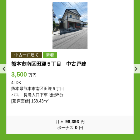
平成
保田窪
平成
平成
平成
平成
保田窪
保田窪
保田窪
保田窪
本荘
本荘町
本荘
本荘
本荘
本荘
本荘町
本荘町
本荘町
本荘町
本丸
松原町
本丸
本丸
本丸
本丸
松原町
松原町
松原町
松原町
南熊本
南千反畑町
南熊本
南熊本
南熊本
南熊本
南千反畑町
南千反畑町
南千反畑町
南千反畑町
中古一戸建て
新着
熊本市南区田迎５丁目 中古戸建
南坪井町
宮内
南坪井町
南坪井町
南坪井町
南坪井町
宮内
宮内
宮内
宮内
3,500
万円
妙体寺町
迎町
妙体寺町
妙体寺町
妙体寺町
妙体寺町
迎町
迎町
迎町
迎町
4LDK
熊本県熊本市南区田迎５丁目
バス 長溝入口下車 徒歩5分
室園町
本山
室園町
室園町
室園町
室園町
本山
本山
本山
本山
2
[延床面積] 158.43m
本山町
薬園町
本山町
本山町
本山町
本山町
薬園町
薬園町
薬園町
薬園町
98,393
月々
円
0
ボーナス
円
山崎町
弥生町
山崎町
山崎町
山崎町
山崎町
弥生町
弥生町
弥生町
弥生町