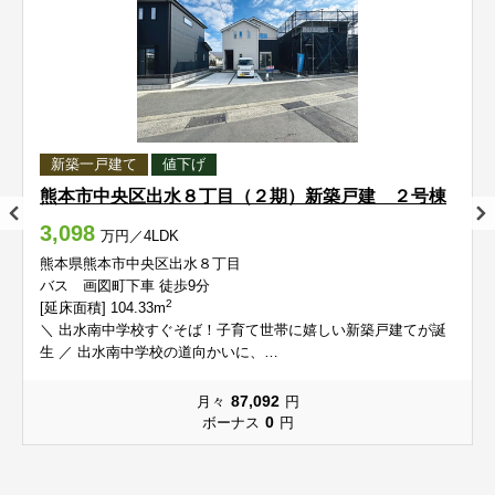
中江町
長嶺西
中江町
中江町
中江町
中江町
長嶺西
長嶺西
長嶺西
長嶺西
長嶺東
長嶺南
長嶺東
長嶺東
長嶺東
長嶺東
長嶺南
長嶺南
長嶺南
長嶺南
錦ケ丘
西原
錦ケ丘
錦ケ丘
錦ケ丘
錦ケ丘
西原
西原
西原
西原
新築一戸建て
値下げ
熊本市中央区出水８丁目（２期）新築戸建 ２号棟
沼山津
八反田
沼山津
沼山津
沼山津
沼山津
八反田
八反田
八反田
八反田
3,098
万円／4LDK
花立（１～４丁目）
花立（５、６丁目）
花立（１～４丁目）
花立（１～４丁目）
花立（１～４丁目）
花立（１～４丁目）
花立（５、６丁目）
花立（５、６丁目）
花立（５、６丁目）
花立（５、６丁目）
熊本県熊本市中央区出水８丁目
バス 画図町下車 徒歩9分
2
[延床面積] 104.33m
東京塚町
東野
東京塚町
東京塚町
東京塚町
東京塚町
東野
東野
東野
東野
＼ 出水南中学校すぐそば！子育て世帯に嬉しい新築戸建てが誕
生 ／ 出水南中学校の道向かいに、…
東本町
東町
東本町
東本町
東本町
東本町
東町
東町
東町
東町
87,092
月々
円
0
ボーナス
円
平山町
広木町
平山町
平山町
平山町
平山町
広木町
広木町
広木町
広木町
保田窪
保田窪本町
保田窪
保田窪
保田窪
保田窪
保田窪本町
保田窪本町
保田窪本町
保田窪本町