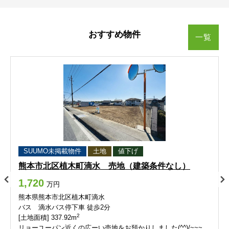
南町
山ノ内
南町
南町
南町
南町
山ノ内
山ノ内
山ノ内
山ノ内
おすすめ物件
一覧
山ノ神
弓削町
山ノ神
山ノ神
山ノ神
山ノ神
弓削町
弓削町
弓削町
弓削町
吉原町
若葉（１～３丁目）
吉原町
吉原町
吉原町
吉原町
若葉（１～３丁目）
若葉（１～３丁目）
若葉（１～３丁目）
若葉（１～３丁目）
若葉（４～６丁目）
若葉（４～６丁目）
若葉（４～６丁目）
若葉（４～６丁目）
若葉（４～６丁目）
熊本市西区
熊本市西区
熊本市西区
熊本市西区
熊本市西区
SUUMO未掲載物件
土地
値下げ
池亀町
池田
池亀町
池亀町
池亀町
池亀町
池田
池田
池田
池田
熊本市北区植木町滴水 売地（建築条件なし）
1,720
池上町
沖新町
池上町
池上町
池上町
池上町
沖新町
沖新町
沖新町
沖新町
万円
熊本県熊本市北区植木町滴水
バス 滴水バス停下車 徒歩2分
小島
小島上町
小島
小島
小島
小島
小島上町
小島上町
小島上町
小島上町
2
[土地面積] 337.92m
リョーユーパン近くの広ーい売地をお預かりしました(^^)/~~~