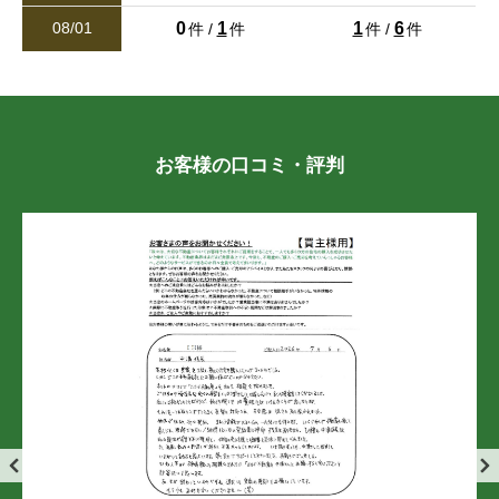
鶴羽田
鶴羽田町
鶴羽田
鶴羽田
鶴羽田
鶴羽田
鶴羽田町
鶴羽田町
鶴羽田町
鶴羽田町
値下げ
0
1
1
6
08/01
件 /
件
件 /
件
シティライフ新町Ⅱ（ペット可マンション）の値下げ物件情
報が登録されました。詳しくはお問い合わせください。
徳王
徳王町
徳王
徳王
徳王
徳王
徳王町
徳王町
徳王町
徳王町
26/07/29
西梶尾町
楡木
西梶尾町
西梶尾町
西梶尾町
西梶尾町
楡木
楡木
楡木
楡木
値下げ
お客様の口コミ・評判
熊本市東区花立３丁目（第１１）新築戸建 １号棟
八景水谷
飛田
八景水谷
八景水谷
八景水谷
八景水谷
飛田
飛田
飛田
飛田
3,180万円
2
建物面積 100.02m
万楽寺町
貢町
万楽寺町
万楽寺町
万楽寺町
万楽寺町
貢町
貢町
貢町
貢町
26/07/28
武蔵ケ丘
室園町
武蔵ケ丘
武蔵ケ丘
武蔵ケ丘
武蔵ケ丘
室園町
室園町
室園町
室園町
新着
熊本市東区戸島１丁目 売地（建築条件なし）
明徳町
山室
明徳町
明徳町
明徳町
明徳町
山室
山室
山室
山室
3,060万円
2
土地面積 404.98m
弓削
四方寄町
弓削
弓削
弓削
弓削
四方寄町
四方寄町
四方寄町
四方寄町
26/07/27
新着
立福寺町
立福寺町
立福寺町
立福寺町
立福寺町
熊本市東区秋津２丁目 中古戸建