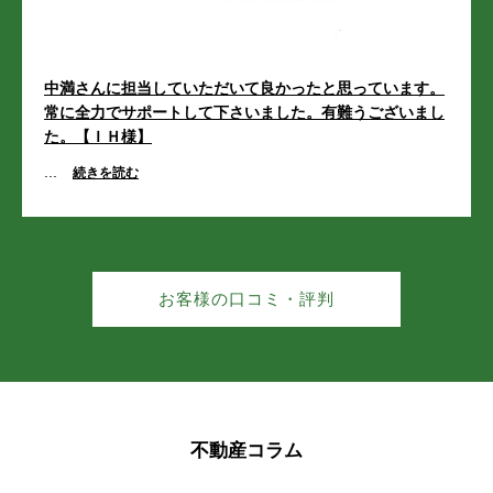
3,550万円
合志市
合志市
合志市
合志市
合志市
2
建物面積 112.41m
26/07/27
中満さんに担当していただいて良かったと思っています。
合生
上庄
合生
合生
合生
合生
上庄
上庄
上庄
上庄
新着
常に全力でサポートして下さいました。有難うございまし
た。【ＩＨ様】
シティマンション上熊本
幾久富
栄
幾久富
幾久富
幾久富
幾久富
栄
栄
栄
栄
1,480万円
...
続きを読む
2
専有面積 60.34m
須屋
竹迫
須屋
須屋
須屋
須屋
竹迫
竹迫
竹迫
竹迫
26/07/27
豊岡
野々島
豊岡
豊岡
豊岡
豊岡
野々島
野々島
野々島
野々島
値下げ
熊本市東区桜木１丁目 新築戸建 Ａ号棟
お客様の口コミ・評判
福原
御代志
福原
福原
福原
福原
御代志
御代志
御代志
御代志
3,190万円
2
建物面積 97.29m
上生
上生
上生
上生
上生
26/07/26
値下げ
菊池郡菊陽町
菊池郡菊陽町
菊池郡菊陽町
菊池郡菊陽町
菊池郡菊陽町
不動産コラム
熊本市中央区出水４丁目 中古戸建
7,600万円