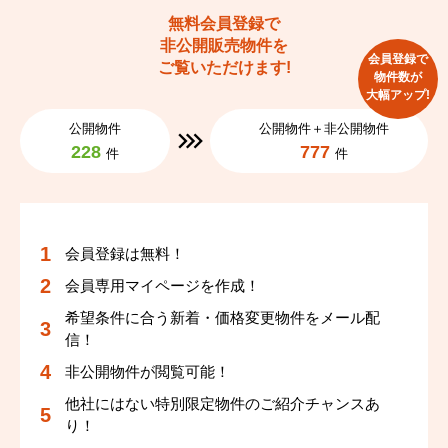
新市街
新町
新市街
新市街
新市街
新市街
新町
新町
新町
新町
無料会員登録で
非公開販売物件を
新屋敷
十禅寺
新屋敷
新屋敷
新屋敷
新屋敷
十禅寺
十禅寺
十禅寺
十禅寺
会員登録で
ご覧いただけます!
物件数が
大幅アップ!
十禅寺町
城東町
十禅寺町
十禅寺町
十禅寺町
十禅寺町
城東町
城東町
城東町
城東町
公開物件
公開物件＋非公開物件
228
777
件
件
水前寺
水前寺公園
水前寺
水前寺
水前寺
水前寺
水前寺公園
水前寺公園
水前寺公園
水前寺公園
水道町
菅原町
水道町
水道町
水道町
水道町
菅原町
菅原町
菅原町
菅原町
会員登録は無料！
船場町
船場町下
船場町
船場町
船場町
船場町
船場町下
船場町下
船場町下
船場町下
会員専用マイページを作成！
段山本町
千葉城町
段山本町
段山本町
段山本町
段山本町
千葉城町
千葉城町
千葉城町
千葉城町
希望条件に合う新着・価格変更物件をメール配
信！
中央街
坪井
中央街
中央街
中央街
中央街
坪井
坪井
坪井
坪井
非公開物件が閲覧可能！
他社にはない特別限定物件のご紹介チャンスあ
手取本町
通町
手取本町
手取本町
手取本町
手取本町
通町
通町
通町
通町
り！