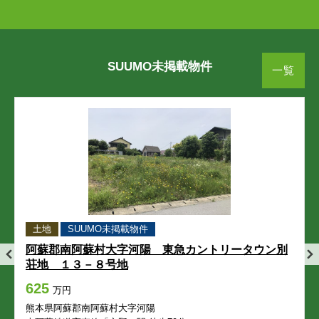
横紺屋町
横手
横紺屋町
横紺屋町
横紺屋町
横紺屋町
横手
横手
横手
横手
世安町
万町
世安町
世安町
世安町
世安町
万町
万町
万町
万町
SUUMO未掲載物件
一覧
練兵町
練兵町
練兵町
練兵町
練兵町
熊本市東区
熊本市東区
熊本市東区
熊本市東区
熊本市東区
秋津
秋津新町
秋津
秋津
秋津
秋津
秋津新町
秋津新町
秋津新町
秋津新町
秋津町秋田
石原
秋津町秋田
秋津町秋田
秋津町秋田
秋津町秋田
石原
石原
石原
石原
土地
SUUMO未掲載物件
石原町
出水
石原町
石原町
石原町
石原町
出水
出水
出水
出水
阿蘇郡南阿蘇村大字河陽 東急カントリータウン別
荘地 １３－８号地
画図東
画図町上無田
画図東
画図東
画図東
画図東
画図町上無田
画図町上無田
画図町上無田
画図町上無田
625
万円
画図町重富
画図町下江津
画図町重富
画図町重富
画図町重富
画図町重富
画図町下江津
画図町下江津
画図町下江津
画図町下江津
熊本県阿蘇郡南阿蘇村大字河陽