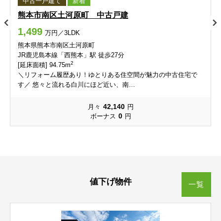
中古一戸建て
新着
熊本市南区土河原町 中古戸建
御領
栄町
御領
御領
御領
御領
栄町
栄町
栄町
栄町
1,499
万円／3LDK
桜木
佐土原
桜木
桜木
桜木
桜木
佐土原
佐土原
佐土原
佐土原
熊本県熊本市南区土河原町
JR鹿児島本線「西熊本」駅 徒歩27分
2
[延床面積] 94.75m
三郎
下江津
三郎
三郎
三郎
三郎
下江津
下江津
下江津
下江津
＼リフォーム履歴あり！ゆとりある住空間が魅力の中古住宅で
す／ 悠々と流れる白川にほど近い、南…
下南部
昭和町
下南部
下南部
下南部
下南部
昭和町
昭和町
昭和町
昭和町
42,140
月々
円
新生
0
新南部
新生
新生
新生
新生
ボーナス
円
新南部
新南部
新南部
新南部
新外
水源
新外
新外
新外
新外
水源
水源
水源
水源
月出
戸島
月出
月出
月出
月出
戸島
戸島
戸島
戸島
値下げ物件
一覧
戸島西
戸島本町
戸島西
戸島西
戸島西
戸島西
戸島本町
戸島本町
戸島本町
戸島本町
戸島町
渡鹿
戸島町
戸島町
戸島町
戸島町
渡鹿
渡鹿
渡鹿
渡鹿