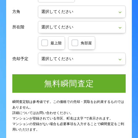
方角
野口
野口町
野口
野口
野口
野口
野口町
野口町
野口町
野口町
所在階
野田
畠口町
野田
野田
野田
野田
畠口町
畠口町
畠口町
畠口町
八王寺町
八分字町
八王寺町
八王寺町
八王寺町
八王寺町
八分字町
八分字町
八分字町
八分字町
最上階
角部屋
浜口町
日吉
浜口町
浜口町
浜口町
浜口町
日吉
日吉
日吉
日吉
売却予定
平田
平成
平田
平田
平田
平田
平成
平成
平成
平成
無料瞬間査定
孫代町
馬渡
孫代町
孫代町
孫代町
孫代町
馬渡
馬渡
馬渡
馬渡
瞬間査定額は参考値です。この価格での売却・買取をお約束するものでは
美登里町
南高江
美登里町
美登里町
美登里町
美登里町
南高江
南高江
南高江
南高江
ありません。
詳細についてはお問い合わせください。
マンションが登録されている市区、町名は太字 *で表示されます。
御幸木部
御幸木部町
御幸木部
御幸木部
御幸木部
御幸木部
御幸木部町
御幸木部町
御幸木部町
御幸木部町
マンションの登録がない場合も必要事項を入力することで瞬間査定をご利
用いただけます。
御幸西
御幸西無田町
御幸西
御幸西
御幸西
御幸西
御幸西無田町
御幸西無田町
御幸西無田町
御幸西無田町