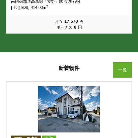
南阿蘇鉄道高森線「立野」駅 徒歩79分
2
[土地面積] 414.00m
画図町下無田
画図町所島
画図町下無田
画図町下無田
画図町下無田
画図町下無田
画図町所島
画図町所島
画図町所島
画図町所島
17,570
月々
円
江津
榎町
江津
江津
江津
江津
榎町
榎町
榎町
榎町
0
ボーナス
円
尾ノ上
帯山
尾ノ上
尾ノ上
尾ノ上
尾ノ上
帯山
帯山
帯山
帯山
小峯
小山
小峯
小峯
小峯
小峯
小山
小山
小山
小山
新着物件
一覧
小山町
鹿帰瀬町
小山町
小山町
小山町
小山町
鹿帰瀬町
鹿帰瀬町
鹿帰瀬町
鹿帰瀬町
上南部
上南部町
上南部
上南部
上南部
上南部
上南部町
上南部町
上南部町
上南部町
京塚本町
神水本町
京塚本町
京塚本町
京塚本町
京塚本町
神水本町
神水本町
神水本町
神水本町
健軍
健軍本町
健軍
健軍
健軍
健軍
健軍本町
健軍本町
健軍本町
健軍本町
神園
湖東
神園
神園
神園
神園
湖東
湖東
湖東
湖東