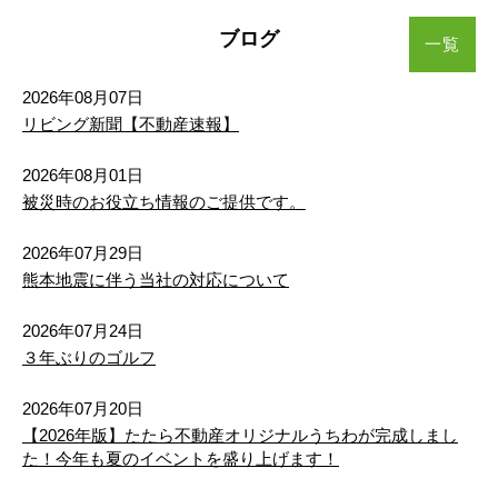
2
建物面積 108.48m
植木町味取
植木町宮原
植木町味取
植木町味取
植木町味取
植木町味取
植木町宮原
植木町宮原
植木町宮原
植木町宮原
ブログ
一覧
26/08/03
植木町舞尾
植木町山本
植木町舞尾
植木町舞尾
植木町舞尾
植木町舞尾
植木町山本
植木町山本
植木町山本
植木町山本
値下げ
2026年08月07日
熊本市東区東京塚町（３期）新築戸建 １号棟
リビング新聞【不動産速報】
植木町米塚
兎谷
植木町米塚
植木町米塚
植木町米塚
植木町米塚
兎谷
兎谷
兎谷
兎谷
3,198万円
2
建物面積 109.09m
2026年08月01日
打越町
大窪
打越町
打越町
打越町
打越町
大窪
大窪
大窪
大窪
被災時のお役立ち情報のご提供です。
26/08/03
大鳥居町
梶尾町
大鳥居町
大鳥居町
大鳥居町
大鳥居町
梶尾町
梶尾町
梶尾町
梶尾町
値下げ
2026年07月29日
熊本市東区湖東２丁目（１期）新築戸建 １号棟
熊本地震に伴う当社の対応について
鹿子木町
釜尾町
鹿子木町
鹿子木町
鹿子木町
鹿子木町
釜尾町
釜尾町
釜尾町
釜尾町
3,698万円
2
建物面積 104.04m
2026年07月24日
北迫町
楠
北迫町
北迫町
北迫町
北迫町
楠
楠
楠
楠
３年ぶりのゴルフ
26/08/03
値下げ
楠野町
黒髪
楠野町
楠野町
楠野町
楠野町
黒髪
黒髪
黒髪
黒髪
2026年07月20日
熊本市中央区出水８丁目（２期）新築戸建 ２号棟
【2026年版】たたら不動産オリジナルうちわが完成しまし
3,098万円
た！今年も夏のイベントを盛り上げます！
黒髪町坪井
小糸山町
黒髪町坪井
黒髪町坪井
黒髪町坪井
黒髪町坪井
小糸山町
小糸山町
小糸山町
小糸山町
2
建物面積 104.33m