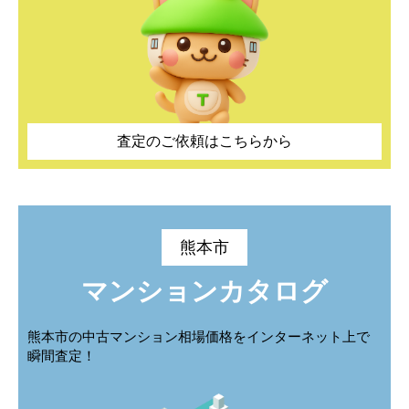
城山大塘
城山上代町
城山大塘
城山大塘
城山大塘
城山大塘
城山上代町
城山上代町
城山上代町
城山上代町
城山下代
城山半田
城山下代
城山下代
城山下代
城山下代
城山半田
城山半田
城山半田
城山半田
城山薬師
高橋町
城山薬師
城山薬師
城山薬師
城山薬師
高橋町
高橋町
高橋町
高橋町
査定のご依頼はこちらから
田崎
田崎本町
田崎
田崎
田崎
田崎
田崎本町
田崎本町
田崎本町
田崎本町
田崎町
谷尾崎町
田崎町
田崎町
田崎町
田崎町
谷尾崎町
谷尾崎町
谷尾崎町
谷尾崎町
津浦町
出町
津浦町
津浦町
津浦町
津浦町
出町
出町
出町
出町
熊本市
戸坂町
中島町
マンションカタログ
戸坂町
戸坂町
戸坂町
戸坂町
中島町
中島町
中島町
中島町
中原町
中松尾町
中原町
中原町
中原町
中原町
中松尾町
中松尾町
中松尾町
中松尾町
熊本市の中古マンション相場価格をインターネット上で
瞬間査定！
西松尾町
二本木
西松尾町
西松尾町
西松尾町
西松尾町
二本木
二本木
二本木
二本木