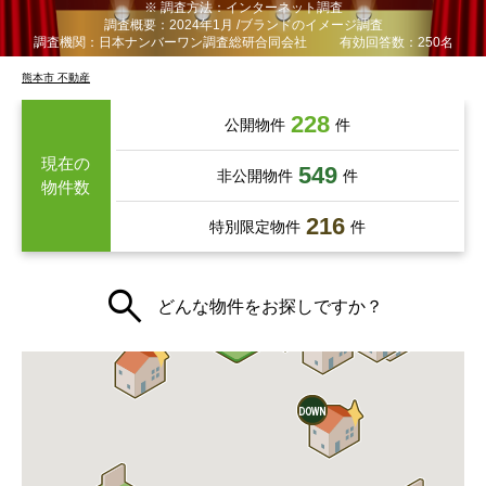
※ 調査方法：インターネット調査
調査概要：2024年1月 /ブランドのイメージ調査
調査機関：日本ナンバーワン調査総研合同会社
有効回答数：250名
熊本市 不動産
228
公開物件
件
現在の
549
非公開物件
件
物件数
216
特別限定物件
件
どんな物件をお探しですか？