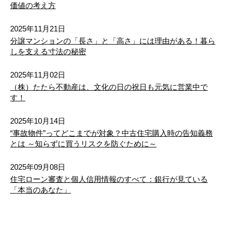
価値の考え方
植木町正清
植木町鈴麦
植木町正清
植木町正清
植木町正清
植木町正清
植木町鈴麦
植木町鈴麦
植木町鈴麦
植木町鈴麦
1,600万円
2
土地面積 331.32m
2025年11月21日
植木町田底
植木町滴水
植木町田底
植木町田底
植木町田底
植木町田底
植木町滴水
植木町滴水
植木町滴水
植木町滴水
26/08/04
分譲マンションの「長さ」と「高さ」には理由がある！暮ら
しを支える寸法の秘密
値下げ
植木町大和
植木町轟
植木町大和
植木町大和
植木町大和
植木町大和
植木町轟
植木町轟
植木町轟
植木町轟
熊本市東区尾ノ上１丁目 新築戸建 ３号棟
2025年11月02日
3,498万円
植木町富応
植木町豊岡
植木町富応
植木町富応
植木町富応
植木町富応
植木町豊岡
植木町豊岡
植木町豊岡
植木町豊岡
（株）たたら不動産は、文化の日の祝日も元気に営業中で
2
建物面積 106.82m
す！
植木町豊田
植木町投刀塚
植木町豊田
植木町豊田
植木町豊田
植木町豊田
植木町投刀塚
植木町投刀塚
植木町投刀塚
植木町投刀塚
26/08/04
2025年10月14日
値下げ
植木町那知
植木町一木
“事故物件”ってどこまでが対象？中古住宅購入時の告知義務
植木町那知
植木町那知
植木町那知
植木町那知
植木町一木
植木町一木
植木町一木
植木町一木
熊本市東区戸島６丁目（第１３）新築戸建 １号棟
とは ～知らずに買うリスクを防ぐために～
2,798万円
植木町平井
植木町平野
植木町平井
植木町平井
植木町平井
植木町平井
植木町平野
植木町平野
植木町平野
植木町平野
2
建物面積 110.96m
2025年09月08日
住宅ローン審査と個人信用情報のすべて：銀行が見ている
26/08/04
植木町平原
植木町広住
植木町平原
植木町平原
植木町平原
植木町平原
植木町広住
植木町広住
植木町広住
植木町広住
「本当のあなた」
値下げ
植木町舟島
植木町辺田野
熊本市東区榎町（第６）新築戸建 ２号棟
植木町舟島
植木町舟島
植木町舟島
植木町舟島
植木町辺田野
植木町辺田野
植木町辺田野
植木町辺田野
3,398万円