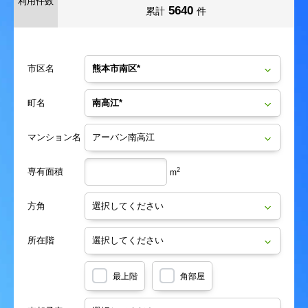
利用件数
5640
累計
件
市区名
町名
マンション名
専有面積
2
m
方角
所在階
最上階
角部屋