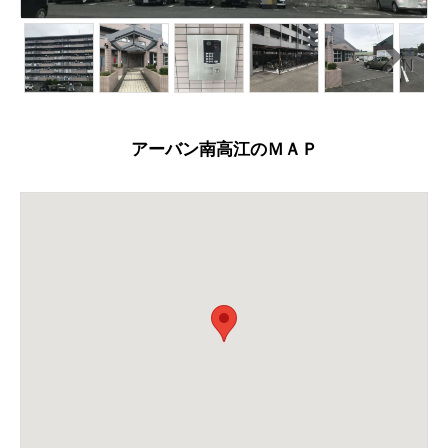
N
ext
アーバン南高江のＭＡＰ