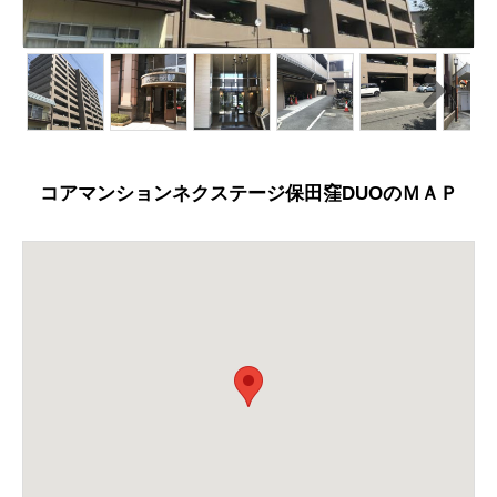
N
ext
コアマンションネクステージ保田窪DUOのＭＡＰ