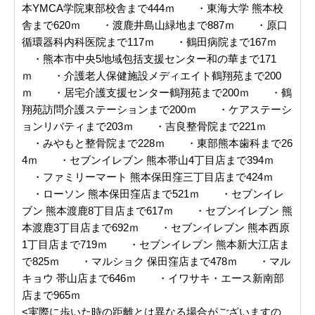
本YMCA学院東部校舎まで444ｍ ・東海大学 熊本校
舎まで620ｍ ・渡鹿井島山緑地まで887ｍ ・原口
循環器科内科医院まで117ｍ ・鶴田病院まで167ｍ
・熊本市中央5地域包括支援センター和の華まで171
ｍ ・介護老人保健施設メディエイト鶴翔苑まで200
ｍ ・居宅介護支援センター鶴翔苑まで200ｍ ・鶴
翔苑訪問介護ステーションまで200ｍ ・ケアステーシ
ョンリバティまで203ｍ ・吉良整骨院まで221ｍ
・みやもと整骨院まで228ｍ ・東部熊本歯科まで26
4ｍ ・セブンイレブン 熊本帯山4丁目店まで394ｍ
・ファミリーマート 熊本保田窪三丁目店まで424ｍ
・ローソン 熊本保田窪店まで521ｍ ・セブンイレ
ブン 熊本渡鹿8丁目店まで617ｍ ・セブンイレブン 熊
本渡鹿3丁目店まで692ｍ ・セブンイレブン 熊本西原
1丁目店まで719ｍ ・セブンイレブン 熊本新大江店ま
で825ｍ ・マルショク 保田窪店まで478ｍ ・マル
キョウ 帯山店まで646ｍ ・イワサキ・エース新南部
店まで965ｍ
<実際に歩いた時の距離とは異なる場合がございますの