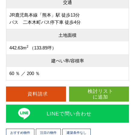
交通
JR鹿児島本線「熊本」駅 徒歩13分
バス 二本木町バス停下車 徒歩4分
土地面積
2
442.63m
（133.89坪）
建ぺい率/容積率
60 ％ ／ 200 ％
検討リスト
資料請求
に追加
LINEで問い合わせ
おすすめ物件
注目の物件
建築条件なし