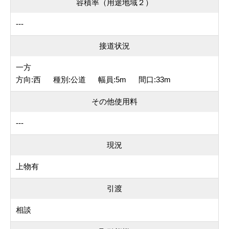
容積率（用途地域２）
---
接道状況
一方
方向:西 種別:公道 幅員:5m 間口:33m
その他使用料
---
現況
上物有
引渡
相談