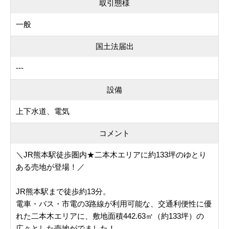
取引態様
一般
国土法届出
---
設備
上下水道、電気
コメント
＼JR熊本駅徒歩圏内★二本木エリアに約133坪のゆとり
ある売地が登場！／
JR熊本駅まで徒歩約13分。
電車・バス・市電の3路線が利用可能な、交通利便性に優
れた二本木エリアに、敷地面積442.63㎡（約133坪）の
広々とした売地がでました！