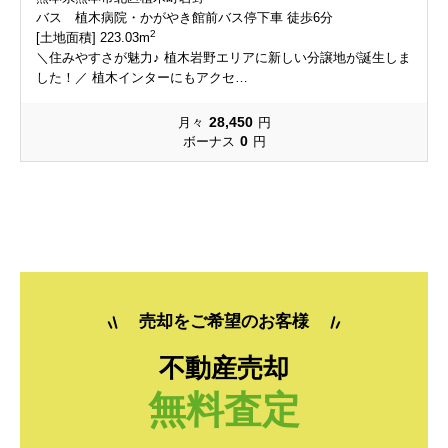
小島下町
春日
小島下町
小島下町
小島下町
小島下町
春日
春日
春日
春日
バス 植木病院・かがやき館前バス停下車 徒歩6分
2
[土地面積] 223.03m
＼住みやすさが魅力♪ 植木岩野エリアに新しい分譲地が誕生しま
上熊本
上高橋
上熊本
上熊本
上熊本
上熊本
上高橋
上高橋
上高橋
上高橋
した！／ 植木インターにもアクセ…
上代
上松尾町
上代
上代
上代
上代
上松尾町
上松尾町
上松尾町
上松尾町
28,450
月々
円
0
ボーナス
円
河内町大多尾
河内町面木
河内町大多尾
河内町大多尾
河内町大多尾
河内町大多尾
河内町面木
河内町面木
河内町面木
河内町面木
河内町河内
河内町白浜
河内町河内
河内町河内
河内町河内
河内町河内
河内町白浜
河内町白浜
河内町白浜
河内町白浜
河内町岳
河内町東門寺
河内町岳
河内町岳
河内町岳
河内町岳
河内町東門寺
河内町東門寺
河内町東門寺
河内町東門寺
河内町野出
河内町船津
河内町野出
河内町野出
河内町野出
河内町野出
河内町船津
河内町船津
河内町船津
河内町船津
売却をご希望のお客様
京町本丁
島崎
京町本丁
京町本丁
京町本丁
京町本丁
島崎
島崎
島崎
島崎
不動産売却
無料査定
新土河原
新港
新土河原
新土河原
新土河原
新土河原
新港
新港
新港
新港