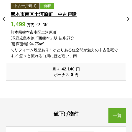
中古一戸建て
新着
御領
栄町
御領
御領
御領
御領
栄町
栄町
栄町
栄町
熊本市南区土河原町 中古戸建
1,499
万円／3LDK
桜木
佐土原
桜木
桜木
桜木
桜木
佐土原
佐土原
佐土原
佐土原
熊本県熊本市南区土河原町
JR鹿児島本線「西熊本」駅 徒歩27分
三郎
下江津
三郎
三郎
三郎
三郎
下江津
下江津
下江津
下江津
2
[延床面積] 94.75m
＼リフォーム履歴あり！ゆとりある住空間が魅力の中古住宅で
下南部
昭和町
下南部
下南部
下南部
下南部
昭和町
昭和町
昭和町
昭和町
す／ 悠々と流れる白川にほど近い、南…
42,140
新生
月々
円
新南部
新生
新生
新生
新生
新南部
新南部
新南部
新南部
0
ボーナス
円
新外
水源
新外
新外
新外
新外
水源
水源
水源
水源
月出
戸島
月出
月出
月出
月出
戸島
戸島
戸島
戸島
値下げ物件
戸島西
戸島本町
戸島西
戸島西
戸島西
戸島西
戸島本町
戸島本町
戸島本町
戸島本町
一覧
戸島町
渡鹿
戸島町
戸島町
戸島町
戸島町
渡鹿
渡鹿
渡鹿
渡鹿