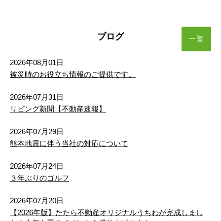
熊本市東区東京塚町（３期）新築戸建 １号棟
植木町味取
植木町宮原
植木町味取
植木町味取
植木町味取
植木町味取
植木町宮原
植木町宮原
植木町宮原
植木町宮原
3,198万円
2
建物面積 109.09m
植木町舞尾
植木町山本
植木町舞尾
植木町舞尾
植木町舞尾
植木町舞尾
植木町山本
植木町山本
植木町山本
植木町山本
ブログ
一覧
26/08/03
植木町米塚
兎谷
値下げ
植木町米塚
植木町米塚
植木町米塚
植木町米塚
兎谷
兎谷
兎谷
兎谷
2026年08月01日
熊本市東区湖東２丁目（１期）新築戸建 １号棟
被災時のお役立ち情報のご提供です。
打越町
大窪
打越町
打越町
打越町
打越町
大窪
大窪
大窪
大窪
3,698万円
2
建物面積 104.04m
2026年07月31日
大鳥居町
梶尾町
大鳥居町
大鳥居町
大鳥居町
大鳥居町
梶尾町
梶尾町
梶尾町
梶尾町
リビング新聞【不動産速報】
26/08/03
値下げ
鹿子木町
釜尾町
鹿子木町
鹿子木町
鹿子木町
鹿子木町
釜尾町
釜尾町
釜尾町
釜尾町
2026年07月29日
熊本市中央区出水８丁目（２期）新築戸建 ２号棟
熊本地震に伴う当社の対応について
3,098万円
北迫町
楠
北迫町
北迫町
北迫町
北迫町
楠
楠
楠
楠
2
建物面積 104.33m
2026年07月24日
３年ぶりのゴルフ
楠野町
黒髪
楠野町
楠野町
楠野町
楠野町
黒髪
黒髪
黒髪
黒髪
26/08/01
値下げ
2026年07月20日
黒髪町坪井
小糸山町
黒髪町坪井
黒髪町坪井
黒髪町坪井
黒髪町坪井
小糸山町
小糸山町
小糸山町
小糸山町
熊本市東区榎町（２期）新築戸建 １号棟
【2026年版】たたら不動産オリジナルうちわが完成しまし
3,398万円