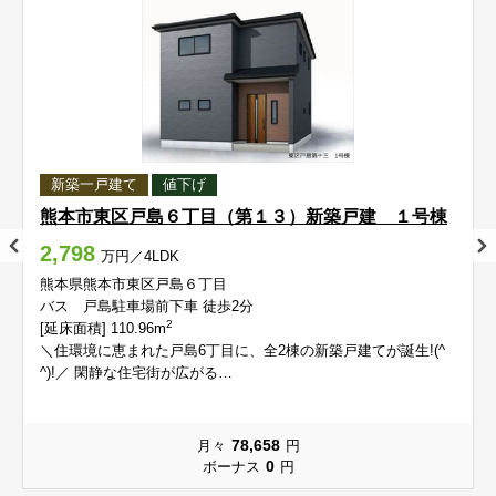
中江町
長嶺西
中江町
中江町
中江町
中江町
長嶺西
長嶺西
長嶺西
長嶺西
長嶺東
長嶺南
長嶺東
長嶺東
長嶺東
長嶺東
長嶺南
長嶺南
長嶺南
長嶺南
錦ケ丘
西原
錦ケ丘
錦ケ丘
錦ケ丘
錦ケ丘
西原
西原
西原
西原
新築一戸建て
値下げ
沼山津
八反田
沼山津
沼山津
沼山津
沼山津
八反田
八反田
八反田
八反田
熊本市東区戸島６丁目（第１３）新築戸建 １号棟
2,798
万円／4LDK
花立（１～４丁目）
花立（５、６丁目）
花立（１～４丁目）
花立（１～４丁目）
花立（１～４丁目）
花立（１～４丁目）
花立（５、６丁目）
花立（５、６丁目）
花立（５、６丁目）
花立（５、６丁目）
熊本県熊本市東区戸島６丁目
バス 戸島駐車場前下車 徒歩2分
東京塚町
東野
東京塚町
東京塚町
東京塚町
東京塚町
東野
東野
東野
東野
2
[延床面積] 110.96m
＼住環境に恵まれた戸島6丁目に、全2棟の新築戸建てが誕生!(^
^)!／ 閑静な住宅街が広がる…
東本町
東町
東本町
東本町
東本町
東本町
東町
東町
東町
東町
平山町
広木町
平山町
平山町
平山町
平山町
広木町
広木町
広木町
広木町
78,658
月々
円
0
ボーナス
円
保田窪
保田窪本町
保田窪
保田窪
保田窪
保田窪
保田窪本町
保田窪本町
保田窪本町
保田窪本町