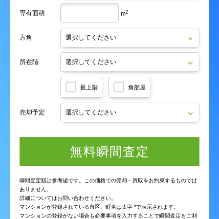
専有面積
2
m
野口
野口町
野口
野口
野口
野口
野口町
野口町
野口町
野口町
方角
野田
畠口町
野田
野田
野田
野田
畠口町
畠口町
畠口町
畠口町
所在階
八王寺町
八分字町
八王寺町
八王寺町
八王寺町
八王寺町
八分字町
八分字町
八分字町
八分字町
最上階
角部屋
浜口町
日吉
浜口町
浜口町
浜口町
浜口町
日吉
日吉
日吉
日吉
売却予定
平田
平成
平田
平田
平田
平田
平成
平成
平成
平成
孫代町
馬渡
孫代町
孫代町
孫代町
孫代町
馬渡
馬渡
馬渡
馬渡
無料瞬間査定
美登里町
南高江
美登里町
美登里町
美登里町
美登里町
南高江
南高江
南高江
南高江
瞬間査定額は参考値です。この価格での売却・買取をお約束するものでは
御幸木部
御幸木部町
ありません。
御幸木部
御幸木部
御幸木部
御幸木部
御幸木部町
御幸木部町
御幸木部町
御幸木部町
詳細についてはお問い合わせください。
マンションが登録されている市区、町名は太字 *で表示されます。
御幸西
御幸西無田町
御幸西
御幸西
御幸西
御幸西
御幸西無田町
御幸西無田町
御幸西無田町
御幸西無田町
マンションの登録がない場合も必要事項を入力することで瞬間査定をご利