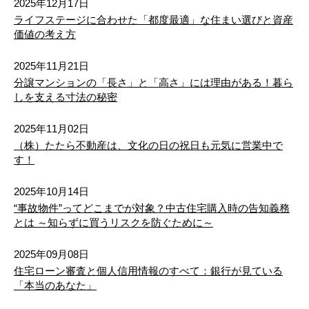
値下げ
2025年12月17日
植木町正清
植木町鈴麦
植木町正清
植木町正清
植木町正清
植木町正清
植木町鈴麦
植木町鈴麦
植木町鈴麦
植木町鈴麦
ライフステージに合わせた「都度最適」な住まい選びと資産
熊本市東区尾ノ上１丁目 新築戸建 ３号棟
価値の考え方
3,498万円
植木町田底
植木町滴水
植木町田底
植木町田底
植木町田底
植木町田底
植木町滴水
植木町滴水
植木町滴水
植木町滴水
2
建物面積 106.82m
2025年11月21日
植木町大和
植木町轟
植木町大和
植木町大和
植木町大和
植木町大和
植木町轟
植木町轟
植木町轟
植木町轟
26/08/04
分譲マンションの「長さ」と「高さ」には理由がある！暮ら
しを支える寸法の秘密
値下げ
植木町富応
植木町豊岡
植木町富応
植木町富応
植木町富応
植木町富応
植木町豊岡
植木町豊岡
植木町豊岡
植木町豊岡
熊本市東区戸島６丁目（第１３）新築戸建 １号棟
2025年11月02日
2,798万円
（株）たたら不動産は、文化の日の祝日も元気に営業中で
植木町豊田
植木町投刀塚
植木町豊田
植木町豊田
植木町豊田
植木町豊田
植木町投刀塚
植木町投刀塚
植木町投刀塚
植木町投刀塚
2
建物面積 110.96m
す！
26/08/04
植木町那知
植木町一木
植木町那知
植木町那知
植木町那知
植木町那知
植木町一木
植木町一木
植木町一木
植木町一木
2025年10月14日
値下げ
“事故物件”ってどこまでが対象？中古住宅購入時の告知義務
熊本市東区榎町（第６）新築戸建 ２号棟
植木町平井
植木町平野
植木町平井
植木町平井
植木町平井
植木町平井
植木町平野
植木町平野
植木町平野
植木町平野
とは ～知らずに買うリスクを防ぐために～
3,398万円
2
建物面積 108.48m
植木町平原
植木町広住
植木町平原
植木町平原
植木町平原
植木町平原
植木町広住
植木町広住
植木町広住
植木町広住
2025年09月08日
住宅ローン審査と個人信用情報のすべて：銀行が見ている
26/08/03
植木町舟島
植木町辺田野
植木町舟島
植木町舟島
植木町舟島
植木町舟島
植木町辺田野
植木町辺田野
植木町辺田野
植木町辺田野
「本当のあなた」
値下げ