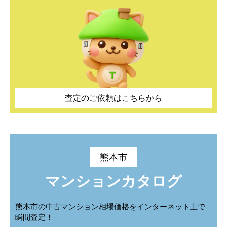
城山大塘
城山上代町
城山大塘
城山大塘
城山大塘
城山大塘
城山上代町
城山上代町
城山上代町
城山上代町
城山下代
城山半田
城山下代
城山下代
城山下代
城山下代
城山半田
城山半田
城山半田
城山半田
城山薬師
高橋町
城山薬師
城山薬師
城山薬師
城山薬師
高橋町
高橋町
高橋町
高橋町
田崎
田崎本町
田崎
田崎
田崎
田崎
田崎本町
田崎本町
田崎本町
田崎本町
査定のご依頼はこちらから
田崎町
谷尾崎町
田崎町
田崎町
田崎町
田崎町
谷尾崎町
谷尾崎町
谷尾崎町
谷尾崎町
津浦町
出町
津浦町
津浦町
津浦町
津浦町
出町
出町
出町
出町
熊本市
戸坂町
中島町
戸坂町
戸坂町
戸坂町
戸坂町
中島町
中島町
中島町
中島町
マンションカタログ
中原町
中松尾町
中原町
中原町
中原町
中原町
中松尾町
中松尾町
中松尾町
中松尾町
熊本市の中古マンション相場価格をインターネット上で
西松尾町
二本木
西松尾町
西松尾町
西松尾町
西松尾町
二本木
二本木
二本木
二本木
瞬間査定！