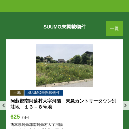
横紺屋町
横手
横紺屋町
横紺屋町
横紺屋町
横紺屋町
横手
横手
横手
横手
世安町
万町
世安町
世安町
世安町
世安町
万町
万町
万町
万町
SUUMO未掲載物件
一覧
練兵町
練兵町
練兵町
練兵町
練兵町
熊本市東区
熊本市東区
熊本市東区
熊本市東区
熊本市東区
秋津
秋津新町
秋津
秋津
秋津
秋津
秋津新町
秋津新町
秋津新町
秋津新町
秋津町秋田
石原
秋津町秋田
秋津町秋田
秋津町秋田
秋津町秋田
石原
石原
石原
石原
土地
SUUMO未掲載物件
石原町
出水
石原町
石原町
石原町
石原町
出水
出水
出水
出水
阿蘇郡南阿蘇村大字河陽 東急カントリータウン別
荘地 １３－８号地
画図東
画図町上無田
画図東
画図東
画図東
画図東
画図町上無田
画図町上無田
画図町上無田
画図町上無田
625
万円
画図町重富
画図町下江津
画図町重富
画図町重富
画図町重富
画図町重富
画図町下江津
画図町下江津
画図町下江津
画図町下江津
熊本県阿蘇郡南阿蘇村大字河陽