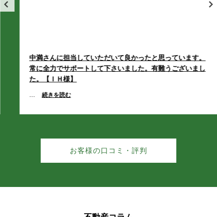
新着
シティマンション上熊本
合志市
合志市
合志市
合志市
合志市
1,480万円
2
専有面積 60.34m
合生
上庄
合生
合生
合生
合生
上庄
上庄
上庄
上庄
26/07/27
中満さんに担当していただいて良かったと思っています。
幾久富
栄
幾久富
幾久富
幾久富
幾久富
栄
栄
栄
栄
値下げ
常に全力でサポートして下さいました。有難うございまし
た。【ＩＨ様】
熊本市東区桜木１丁目 新築戸建 Ａ号棟
須屋
竹迫
須屋
須屋
須屋
須屋
竹迫
竹迫
竹迫
竹迫
3,190万円
...
続きを読む
2
建物面積 97.29m
豊岡
野々島
豊岡
豊岡
豊岡
豊岡
野々島
野々島
野々島
野々島
26/07/26
値下げ
福原
御代志
福原
福原
福原
福原
御代志
御代志
御代志
御代志
熊本市中央区出水４丁目 中古戸建
お客様の口コミ・評判
7,600万円
上生
上生
上生
上生
上生
2
建物面積 260.83m
26/07/25
菊池郡菊陽町
菊池郡菊陽町
菊池郡菊陽町
菊池郡菊陽町
菊池郡菊陽町
新着