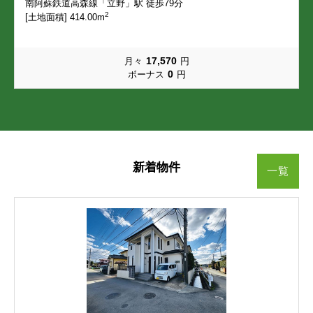
南阿蘇鉄道高森線「立野」駅 徒歩79分
2
[土地面積] 414.00m
画図町下無田
画図町所島
画図町下無田
画図町下無田
画図町下無田
画図町下無田
画図町所島
画図町所島
画図町所島
画図町所島
江津
榎町
江津
江津
江津
江津
榎町
榎町
榎町
榎町
17,570
月々
円
0
ボーナス
円
尾ノ上
帯山
尾ノ上
尾ノ上
尾ノ上
尾ノ上
帯山
帯山
帯山
帯山
小峯
小山
小峯
小峯
小峯
小峯
小山
小山
小山
小山
小山町
鹿帰瀬町
小山町
小山町
小山町
小山町
鹿帰瀬町
鹿帰瀬町
鹿帰瀬町
鹿帰瀬町
新着物件
一覧
上南部
上南部町
上南部
上南部
上南部
上南部
上南部町
上南部町
上南部町
上南部町
京塚本町
神水本町
京塚本町
京塚本町
京塚本町
京塚本町
神水本町
神水本町
神水本町
神水本町
健軍
健軍本町
健軍
健軍
健軍
健軍
健軍本町
健軍本町
健軍本町
健軍本町
神園
湖東
神園
神園
神園
神園
湖東
湖東
湖東
湖東