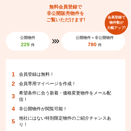
新市街
新町
新市街
新市街
新市街
新市街
新町
新町
新町
新町
無料会員登録で
非公開販売物件を
新屋敷
十禅寺
新屋敷
新屋敷
新屋敷
新屋敷
十禅寺
十禅寺
十禅寺
十禅寺
会員登録で
ご覧いただけます!
物件数が
大幅アップ!
十禅寺町
城東町
十禅寺町
十禅寺町
十禅寺町
十禅寺町
城東町
城東町
城東町
城東町
公開物件
公開物件＋非公開物件
229
780
件
件
水前寺
水前寺公園
水前寺
水前寺
水前寺
水前寺
水前寺公園
水前寺公園
水前寺公園
水前寺公園
水道町
菅原町
水道町
水道町
水道町
水道町
菅原町
菅原町
菅原町
菅原町
会員登録は無料！
船場町
船場町下
船場町
船場町
船場町
船場町
船場町下
船場町下
船場町下
船場町下
会員専用マイページを作成！
段山本町
千葉城町
段山本町
段山本町
段山本町
段山本町
千葉城町
千葉城町
千葉城町
千葉城町
希望条件に合う新着・価格変更物件をメール配
信！
中央街
坪井
中央街
中央街
中央街
中央街
坪井
坪井
坪井
坪井
非公開物件が閲覧可能！
他社にはない特別限定物件のご紹介チャンスあ
手取本町
通町
手取本町
手取本町
手取本町
手取本町
通町
通町
通町
通町
り！