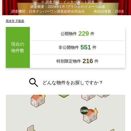
※ 調査方法：インターネット調査
調査概要：2024年1月 /ブランドのイメージ調査
調査機関：日本ナンバーワン調査総研合同会社
有効回答数：250名
熊本市 不動産
229
公開物件
件
現在の
551
非公開物件
件
物件数
216
特別限定物件
件
どんな物件をお探しですか？