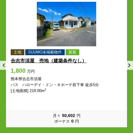
平成
保田窪
平成
平成
平成
平成
保田窪
保田窪
保田窪
保田窪
本荘
本荘町
本荘
本荘
本荘
本荘
本荘町
本荘町
本荘町
本荘町
本丸
松原町
本丸
本丸
本丸
本丸
松原町
松原町
松原町
松原町
南熊本
南千反畑町
南熊本
南熊本
南熊本
南熊本
南千反畑町
南千反畑町
南千反畑町
南千反畑町
土地
SUUMO未掲載物件
新着
合志市須屋 売地（建築条件なし）
南坪井町
宮内
南坪井町
南坪井町
南坪井町
南坪井町
宮内
宮内
宮内
宮内
1,800
万円
妙体寺町
迎町
妙体寺町
妙体寺町
妙体寺町
妙体寺町
迎町
迎町
迎町
迎町
熊本県合志市須屋
バス ハローデイ・ドン・キホーテ前下車 徒歩5分
2
[土地面積] 219.00m
室園町
本山
室園町
室園町
室園町
室園町
本山
本山
本山
本山
本山町
薬園町
本山町
本山町
本山町
本山町
薬園町
薬園町
薬園町
薬園町
50,602
月々
円
0
ボーナス
円
山崎町
弥生町
山崎町
山崎町
山崎町
山崎町
弥生町
弥生町
弥生町
弥生町