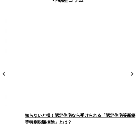
不動産コラム
熊本市西区池田２丁目 売地（建築条件なし）
沖野
辛川
沖野
沖野
沖野
沖野
辛川
辛川
辛川
辛川
350万円
2
土地面積 198.34m
久保田
向陽台
久保田
久保田
久保田
久保田
向陽台
向陽台
向陽台
向陽台
26/07/24
新山
杉並台
新山
新山
新山
新山
杉並台
杉並台
杉並台
杉並台
新着
熊本市南区土河原町 中古戸建
津久礼
戸次
津久礼
津久礼
津久礼
津久礼
戸次
戸次
戸次
戸次
1,499万円
2
建物面積 94.75m
花立
原水
花立
花立
花立
花立
原水
原水
原水
原水
26/07/24
新着
馬場楠
光の森
馬場楠
馬場楠
馬場楠
馬場楠
光の森
光の森
光の森
光の森
レーベン熊本駅レクシア（ペット可マンション）の新着物件
情報が登録されました。詳しくはお問い合わせください。
曲手
武蔵ヶ丘
曲手
曲手
曲手
曲手
武蔵ヶ丘
武蔵ヶ丘
武蔵ヶ丘
武蔵ヶ丘
26/07/24
武蔵ヶ丘北
武蔵ヶ丘北
武蔵ヶ丘北
武蔵ヶ丘北
武蔵ヶ丘北
値下げ
知らないと損！認定住宅なら受けられる「認定住宅等新築
熊本市北区龍田弓削１丁目 分譲売地 ６号地
等特別税額控除」とは？
阿蘇郡南阿蘇村
760万円
阿蘇郡南阿蘇村
阿蘇郡南阿蘇村
阿蘇郡南阿蘇村
阿蘇郡南阿蘇村
2
土地面積 168.40m