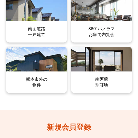
子飼本町
国府
子飼本町
子飼本町
子飼本町
子飼本町
国府
国府
国府
国府
国府本町
小沢町
国府本町
国府本町
国府本町
国府本町
小沢町
小沢町
小沢町
小沢町
南面道路
360°パノラマ
古城町
壺川
古城町
古城町
古城町
古城町
壺川
壺川
壺川
壺川
一戸建て
お家で内覧会
湖東
琴平
湖東
湖東
湖東
湖東
琴平
琴平
琴平
琴平
琴平本町
米屋町
琴平本町
琴平本町
琴平本町
琴平本町
米屋町
米屋町
米屋町
米屋町
呉服町
細工町
熊本市外の
呉服町
呉服町
呉服町
呉服町
細工町
細工町
細工町
細工町
南阿蘇
物件
別荘地
桜町
三郎
桜町
桜町
桜町
桜町
三郎
三郎
三郎
三郎
島崎
下通
島崎
島崎
島崎
島崎
下通
下通
下通
下通
新大江
新鍛冶屋町
新大江
新大江
新大江
新大江
新鍛冶屋町
新鍛冶屋町
新鍛冶屋町
新鍛冶屋町
新規会員登録