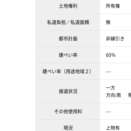
土地権利
所有権
私道負担／私道面積
無
都市計画
非線引き
建ぺい率
60％
建ぺい率（用途地域２）
---
一方
接道状況
方向:南 種
その他使用料
---
現況
上物有