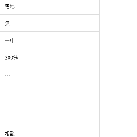
宅地
無
一中
200％
---
相談