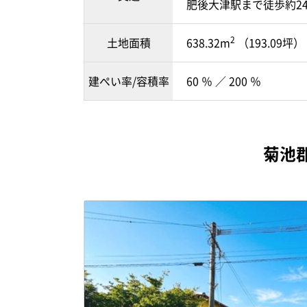
肥後大津駅まで徒歩約2
2
土地面積
638.32m
（193.09坪）
建ぺい率/容積率
60 ％ ／ 200 ％
菊池