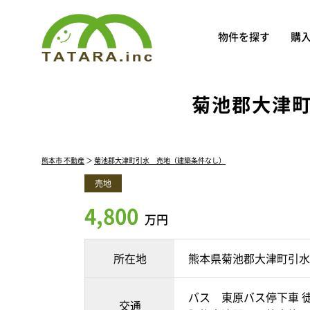
物件を探す
購
菊池郡大津
熊本市 不動産
＞
菊池郡大津町引水 売地（建築条件なし）
売地
4,800
万円
所在地
熊本県菊池郡大津町引水
バス 東原バス停下車 
交通