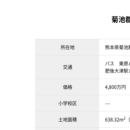
菊池
所在地
熊本県菊池
バス 東原
交通
肥後大津駅
価格
4,800万円
小学校区
---
2
土地面積
638.32m
（