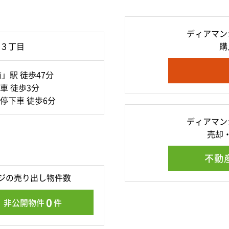
ディアマン
３丁目
購
」駅 徒歩47分
車 徒歩3分
停下車 徒歩6分
ディアマン
売却
不動
ジの売り出し物件数
0
非公開物件
件