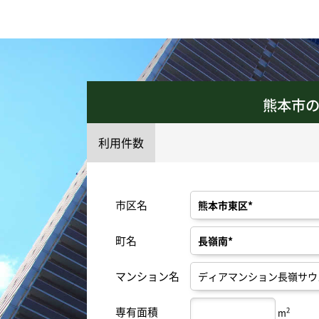
熊本市
利用件数
市区名
町名
マンション名
専有面積
2
m