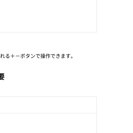
れる
＋
－
ボタンで操作できます。
要