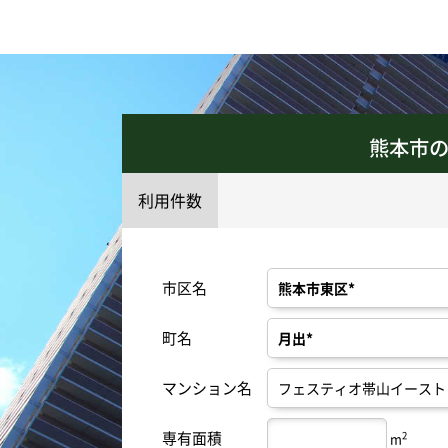
熊本市
利用件数
市区名
町名
マンション名
専有面積
2
m