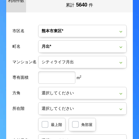
利用件数
5640
累計
件
市区名
町名
マンション名
専有面積
2
m
方角
所在階
最上階
角部屋