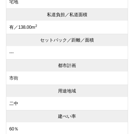
宅地
私道負担／私道面積
2
有／138.00m
セットバック／距離／面積
---
都市計画
市街
用途地域
二中
建ぺい率
60％