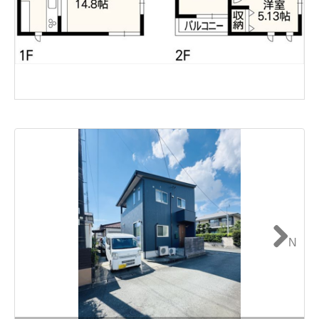
N
ext