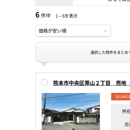
6
件中
1～6を表示
選択した物件をまとめ
熊本市中央区帯山２丁目 売地
SUUM
所
交