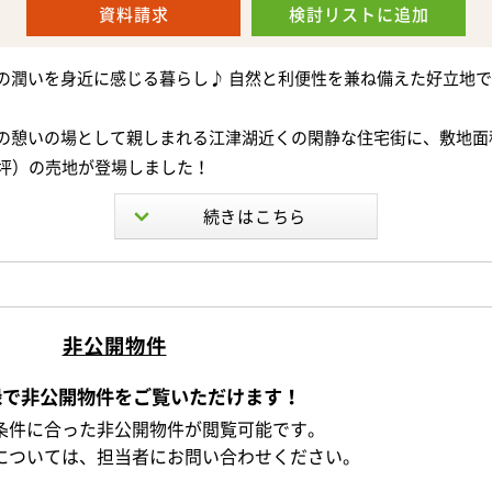
お車で10分圏内にはスーパーやドラッグストア、ホームセンターな
資料請求
検討リスト
に追加
地渡し
量は売主様負担
買い物もスムーズで快適です。
の潤いを身近に感じる暮らし♪ 自然と利便性を兼ね備えた好立地
路は位置指定道路（持分なし）
8年7月26日取得の通行承諾書原本あり
学校まで徒歩約7分と、お子さまの通学にも安心の距離感。
の憩いの場として親しまれる江津湖近くの閑静な住宅街に、敷地面積1
隣地との間に高低差があります。
帯にも嬉しい住環境が整っています。
9坪）の売地が登場しました！
よび高低差は現地スケールによる概算計測です。現地にてご確認く
2条区域
たお庭で過ごす休日、家族の笑顔があふれる住まい。
につき日当たり・風通しともに良好◎
-----
想のマイホームを、この特別な100坪の土地で叶えてみませんか？
ふれる立地で、毎日の暮らしをより快適にしてくれます。
分
居宅
気軽にお問い合わせください＾＾
49坪の整形地のため建物配置の自由度も高く、ご家族のライフスタ
木造瓦葺平家建
非公開物件
想の住まいを実現しやすいのも魅力です♪
77.78㎡
：昭和45年10月30日
南側高低差有
録で非公開物件をご覧いただけます！
はありませんので、お好きなハウスメーカーや工務店でこだわりの
-----
地・確定測量後のお引渡し
条件に合った非公開物件が閲覧可能です。
できます。
や資料請求はお気軽にお問い合わせください。
水道が地中越境している可能性があります。（現在調査中）
については、担当者にお問い合わせください。
待ちしております。