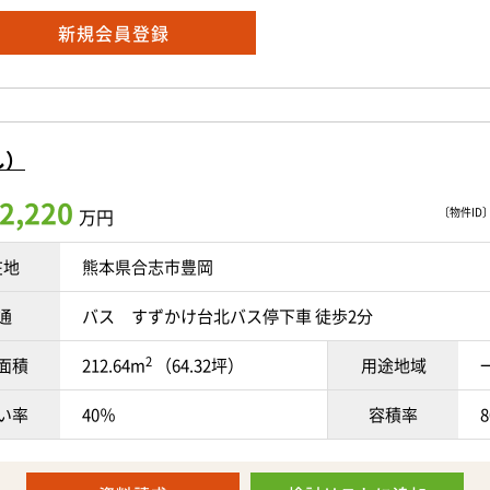
先行土地販売期間は2026年9月1日まで！
は建売住宅としての販売予定となりますので、「土地から自由に家
>
新規会員登録
>
という方には今が絶好のチャンスです＾＾
校まで徒歩約7分、帯山中学校まで徒歩約5分、ローソン保田窪店ま
学校まで徒歩約7分、北部中学校まで徒歩約42分、ドン・キホーテ 
ルショク保田窪店まで徒歩約6分、熊本銀行 新大江支店まで徒歩約7
7分、上須屋郵便局まで徒歩約4分、セブン-イレブン 合志須屋南店
豊かな自然が広がり、江津湖の美しい景観や穏やかな水辺の空気を
の商業施設や医療機関、飲食店が多数充実しております。
その他、沢山の商業施設や医療機関、飲食店が多数充実しておりま
暮らせます。
し）
新の情報を記載するよう心がけておりますが、 来客されました際
新の情報を記載するよう心がけておりますが、 来客されました際
2,220
津湖の花火大会も開催され、ご自宅から迫力ある花火を楽しめるか
行っているため、 すでに成約、商談が入ってしまっている場合が
万円
〔物件ID〕 
行っているため、すでに成約、商談が入ってしまっている場合があ
在地
熊本県合志市豊岡
物件がございましたら、お早めにお問合せくださいますようお願い
物件がございましたら、お早めにお問合せくださいますようお願い
車で5分圏内にはスーパーやドラッグストアなどの生活利便施設が
通
バス すずかけ台北バス停下車 徒歩2分
のお買い物も快適です。
容と現況に相違がある場合は、現況優先とさせていただきます。
容と現況に相違がある場合は、現況優先とさせていただきます。
2
面積
212.64m
（64.32坪）
用途地域
される住環境と、暮らしやすい利便性。
らも叶えたい方にぜひご覧いただきたい一画です。
い率
40％
容積率
わせが集中することも予想されますので、気になる方はお早めにお