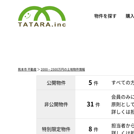
物件を探す
購
熊本市 不動産
＞
2000～2500万円の土地物件情報
5
すべての
公開物件
件
会員のみ
31
非公開物件
原則とし
件
詳しくは
担当者か
8
特別限定物件
件
詳しくは