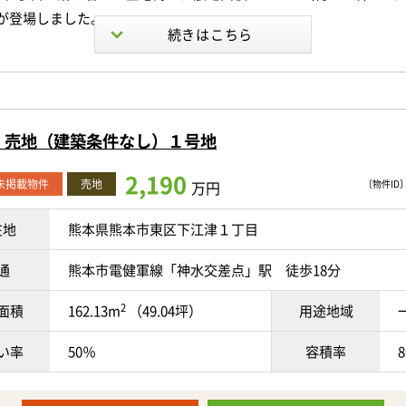
が登場しました。
通学はもちろん、学校行事への参加や急な忘れ物にも対応しやすい
に面した開放感と、たっぷりの陽光が差し込む心地よさ。
い勝手の良い整形地と、住まいづくりに嬉しい条件が揃っており、
スーパーやコンビニなどの生活利便施設も充実しており、毎日のお
理想をカタチにする住まいが思い描けそうです♡
）売地（建築条件なし）１号地
はございませんので、お好きなハウスメーカーや工務店で、
2,190
東バイパスやバス停が近く、熊本インターへのアクセスも良好なた
O未掲載物件
売地
万円
〔物件ID〕 
のプランをじっくりと実現していただけます＾＾
はもちろん、お出かけや出張にも便利です！
在地
熊本県熊本市東区下江津１丁目
がございますが、解体・確定測量後のお引渡しとなりますので、安
代からシニア世代まで、幅広い世代におすすめできる住環境◎
さい♬
通
熊本市電健軍線「神水交差点」駅 徒歩18分
住んだらどんな暮らしになるだろう♪」と想像が膨らむ立地です。
2
面積
162.13m
（49.04坪）
用途地域
の場所には「菊南温泉」があり、日々の疲れをやさしく癒してくれ
盤浴でリフレッシュしたあとは、そのままゆっくり休める贅沢な時
とあわせて周辺環境もご覧ください＾＾
い率
50％
容積率
---