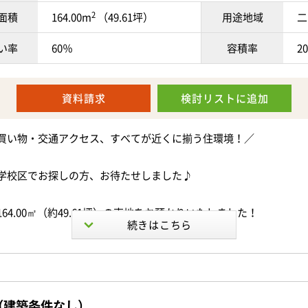
2
面積
164.00m
（49.61坪）
用途地域
二
い率
60％
容積率
2
資料請求
検討リスト
に追加
買い物・交通アクセス、すべてが近くに揃う住環境！／
学校区でお探しの方、お待たせしました♪
64.00㎡（約49.61坪）の売地をお預かりいたしました！
ンの立てやすい整形地で、南面道路に接しているため日当たりも良
の広さがあるため、お庭や駐車スペースを確保したり、
（建築条件なし）