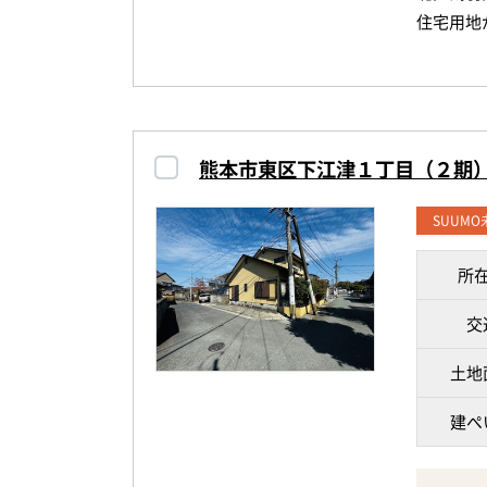
住宅用地
お子様の
す(^^)
二面道路
さらに使
周辺には
ご家族の
快適♪
熊本市東区下江津１丁目（２期
建築条件
さらに、
SUUM
こだわり
勤・通学
所
現在建物
子育て世
検討くだ
交
「ここに
土地
徒歩すぐ
温泉や岩
ぜひ現地
建ぺ
ですね♡
-------------