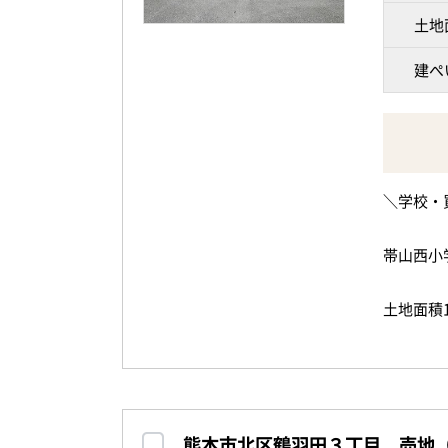
土地
建ぺ
＼学校・
帯山西小
土地面積1
建築プラ
約49坪
熊本市北区鶴羽田３丁目 売地