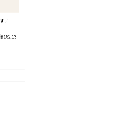
どが揃
です／
62.13
ださい。
イルに合
マイホー