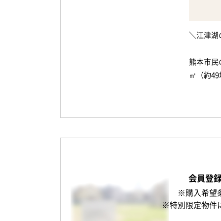
さらに、
・解体更
い、
・確定測
毎日のお
＼江津湖
・前面道
・昭和5
北部東小
熊本市民
・北西側
子育て世
㎡（約4
・間口お
・法第2
広々とし
南東角地
-------------
そんな理
開放感あ
・家屋部
・種類：
どうぞお
また、約
・構造：
わせた理
・床面積：
・築年月日
※地勢：
会員登
建築条件
-------------
※解体更
※購入希望
ムを建築
現地確認
※隣地下
※特別限定物件
ご連絡お