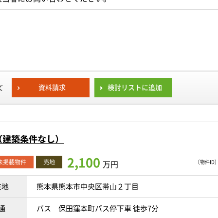
資料請求
検討リストに追加
て
（建築条件なし）
2,100
O未掲載物件
売地
万円
〔物件ID〕 
在地
熊本県熊本市中央区帯山２丁目
通
バス 保田窪本町バス停下車 徒歩7分