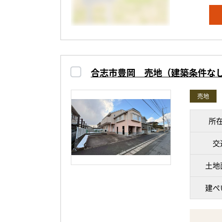
ただし、
それ以降
<周辺環境
<周辺環境
したい」
帯山小学
北部東小
9分、マ
で徒歩約
周辺には
他、沢山
約8分、
じながら
合志市豊岡 売地（建築条件な
物件は最
物件は最
夏には江
ご紹介を
売地
ご紹介を
せん♪
所
気になる
気になる
さらに、
す。
す。
交
り、毎日
※掲載内
※掲載内
土地
自然に癒
そのどち
建ぺ
お問い合