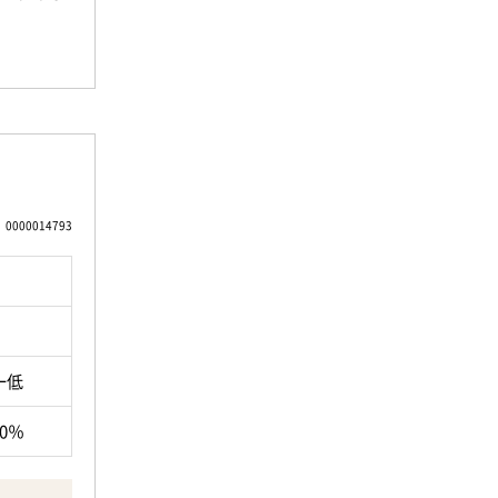
距離感で
買い物も
め、通
0000014793
心してご
一低
ます。
間も魅力
80％