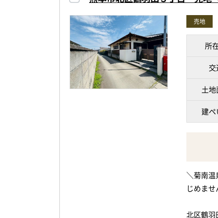
個室を多
売地
ご家族の
所
せっかく
交
ね♪
土地
現在建物
建ぺ
お引き渡
現地は東
いた住環
＼菊南温
じめませ
帯山西小
内！
北区鶴羽