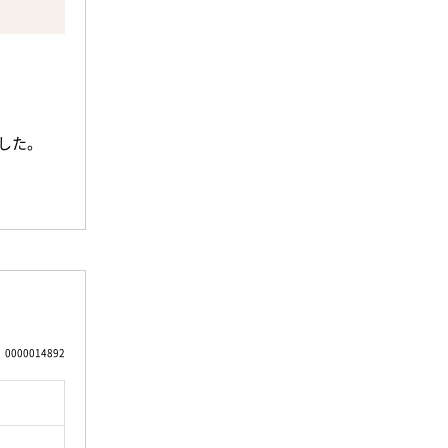
7㎡）を除
ました。
イントで
ンニング
イラタウン
0000014892
BBQを
まで徒歩
す。
にあわせて