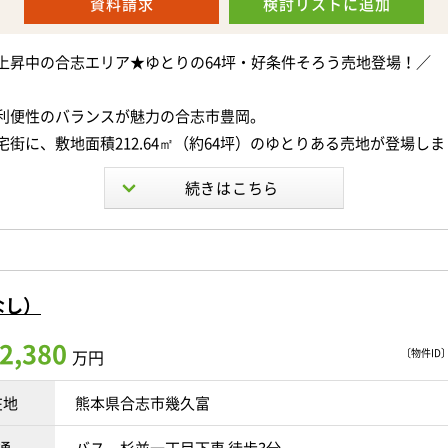
資料請求
検討リスト
に追加
い＾＾
上昇中の合志エリア★ゆとりの64坪・好条件そろう売地登場！／
面積は公簿面積163.51㎡（約49.46坪）から溝部分分筆予定（1.3
利便性のバランスが魅力の合志市豊岡。
面積です。
宅街に、敷地面積212.64㎡（約64坪）のゆとりある売地が登場し
 出水南中学校（徒歩約21分）
量後、面積が増減する場合がございます。
の整形地に加え、前面道路はゆとりの約12ｍ。
限あり（詳しくはお問い合わせください）
あり、車の出し入れもスムーズです。駐車が苦手な方にも嬉しいポ
なし）
はありませんので、お好きなハウスメーカー・工務店で自由にプラ
>
校まで徒歩約15分、湖東中学校まで徒歩約18分、ローソン 熊本セ
2,380
万円
〔物件ID〕 
車できる広々カースペースや、お子様がのびのび遊べるお庭、家族で
歩約9分、熊本下江津簡易郵便局まで車で約4分、マルショク江津店
ウッドデッキ、こだわりの詰まった注文住宅――
、その他、沢山の商業施設や医療機関、飲食店が多数充実しておりま
在地
熊本県合志市幾久富
いうゆとりが、理想の暮らしの選択肢を大きく広げてくれます。
新の情報を記載するよう心がけておりますが、 来客されました際