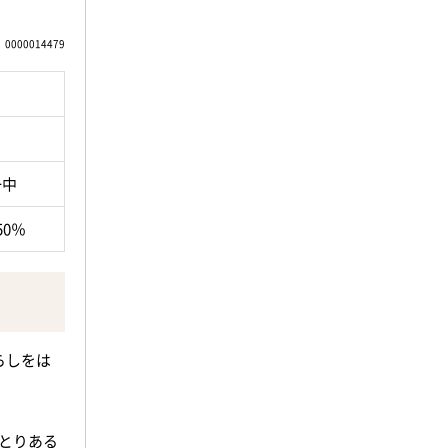
0000014479
いですよ
一中
50％
ら落ち着
らしをは
10分圏
ゆとりある