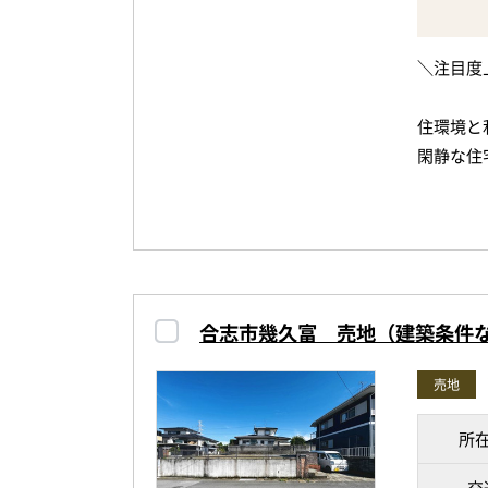
せくださ
＼注目度
※上記記載
住環境と
いた土地
閑静な住
※緩衝区
※確定測
整った形
※契約制
開放感が
すね。
合志市幾久富 売地（建築条件
建築条件
<周辺環境
可能。
画図小学
売地
複数台駐
店まで徒
楽しめる
約10分
所
64坪と
物件は最