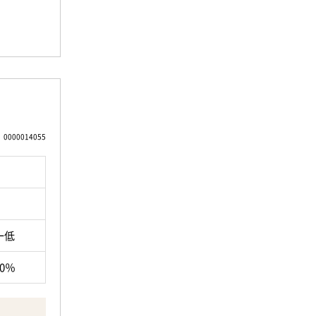
づくりを
で徒歩約
合志店ま
分、その
まで徒歩
身近に感
す。
にあわせて
にあわせて
もしれま
あります。
0000014055
ります。
いたしま
いたしま
充実してお
一低
80％
問い合わ