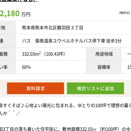
く設けたり、バルコニーやテラスを設置したりと、
2,180
万円
〔物件ID〕 
ライフスタイルに合わせた住まいづくりを楽しめます＾＾
在地
熊本県熊本市北区鶴羽田３丁目
のマイホーム、こだわりをたくさん詰め込んだ理想のお家を建てた
通
バス 菊南温泉ユウベルホテルバス停下車 徒歩3分
2
面積
332.03m
（100.43坪）
用途地域
がありますが、解体後の更地渡しとなります！
い率
60％
容積率
1
し後はスムーズに建築計画を進めていただけます。
資料請求
検討リスト
に追加
バイパスから少し入った住宅街に位置しており、利便性がありなが
境も魅力です♪
泉すぐそば♪心地よい陽光に包まれる、ゆとりの100坪で理想の暮
んか＾＾／
学校まで徒歩約7分、帯山中学校まで徒歩約5分と、小中学校が徒歩
田3丁目の落ち着いた住宅街に、敷地面積332.03㎡（約100坪）の