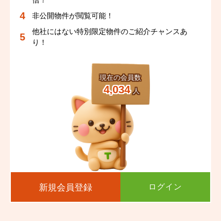
間取りはリビングを通って各お部屋へ入る動線です！自然
非公開物件が閲覧可能！
と家族間のコミュニケーションも活発になりそう(#^.^#)リ
他社にはない特別限定物件のご紹介チャンスあ
ビングが中心にあるので家族が集まりやすい間取りという
り！
部分も素敵です。
平屋の最大のメリットは、生活が一階で完結することで
現在の会員数
す！
4,034
人
階段の昇り降りがないため、高齢者や小さなお子さんがい
る家庭にとっては安全性が高まりますね(^o^)／
また、平屋は地震に対する耐震性が高いとされています。
建物の重心が低いため、揺れに対する影響が少ないからで
す。
新規会員登録
ログイン
魅力がたくさんのお家で語りだしたら止まらなくなってき
ます＾＾