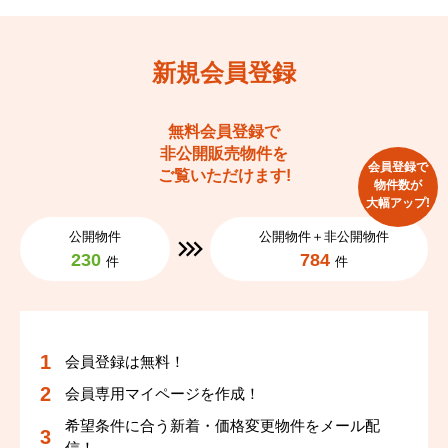
こちらの物件はオール電化物件ですので光熱費の中でも大
部分を占める「お湯」と「暖房」にかかるコストを安く抑
新規会員登録
えることができ、光熱費の節約も期待できます。
日々のランニングコストが少しでも抑えられたら家計も助
無料会員登録で
かりますね♪
非公開販売物件を
会員登録で
ご覧いただけます!
物件数が
また、断熱材セルロースファイバーを使用！
大幅アップ!
公開物件
公開物件＋非公開物件
セルロースファイバーは、空気を多く含むため断熱性能が
230
784
件
件
高く、冬は暖かさを、夏は涼しさを保つことができます。
更に、音を吸収する性質があるため、防音性能にも優れて
いますよ♪湿気を吸収しやすく、また放出もしやすいた
会員登録は無料！
め、室内の湿度を適度に保つことができるのも特徴です☆
会員専用マイページを作成！
嬉しい構造ですね♡
希望条件に合う新着・価格変更物件をメール配
信！