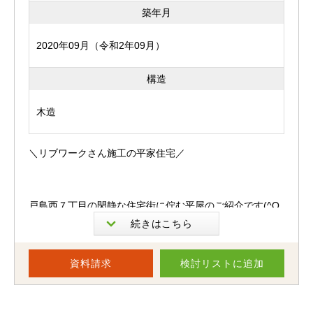
築年月
2020年09月（令和2年09月）
構造
木造
＼リブワークさん施工の平家住宅／
戸島西７丁目の閑静な住宅街に佇む平屋のご紹介です(^O
^)／
お問い合わせの多い平屋で、築浅なんです☆彡
資料請求
検討リスト
に追加
気になる間取りは３ＬＤＫ。