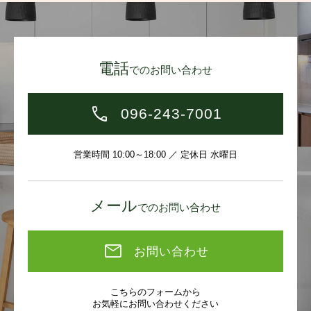
周辺環境も充実しており、車ですぐのところにコンビニや
スーパー、ドラッグストアもございます！
電話
何かと便利な立地ですよ(*´ω｀*)
でのお問い合わせ
現地の写真と問取り図を見ながら、想像力を膨らませてい
096-243-7001
ただければと。
営業時間 10:00～18:00 ／ 定休日 水曜日
オトナの穏やかな暮らしに寄り添い、長く愛着を持って過
ごせる住まいです。
メール
でのお問い合わせ
※現在居住中ですので内覧ご希望の際は日程調整が必要な
可能性がございます。
お問い合わせ
<周辺環境>
こちらのフォームから
長嶺小学校まで徒歩約24分、長嶺中学校まで徒歩約27
お気軽にお問い合わせください