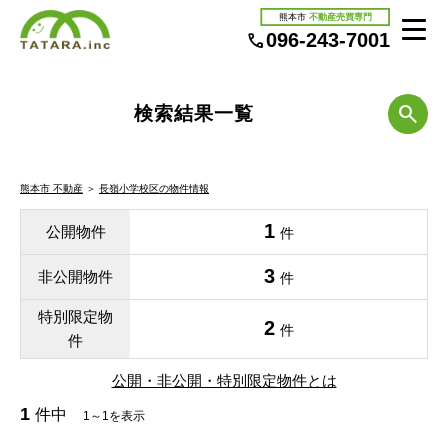
熊本市
不動産売買専門
096-243-7001
検索結果一覧
熊本市 不動産
＞
長嶺小学校区の物件情報
1
公開物件
件
3
非公開物件
件
特別限定物
2
件
件
公開・非公開・特別限定物件とは
1
件中
1～1を表示