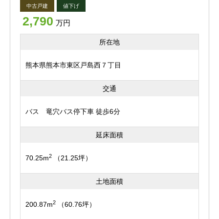
中古戸建
値下げ
2,790
万円
所在地
熊本県熊本市東区戸島西７丁目
交通
バス 竜穴バス停下車 徒歩6分
延床面積
2
70.25m
（21.25坪）
土地面積
2
200.87m
（60.76坪）