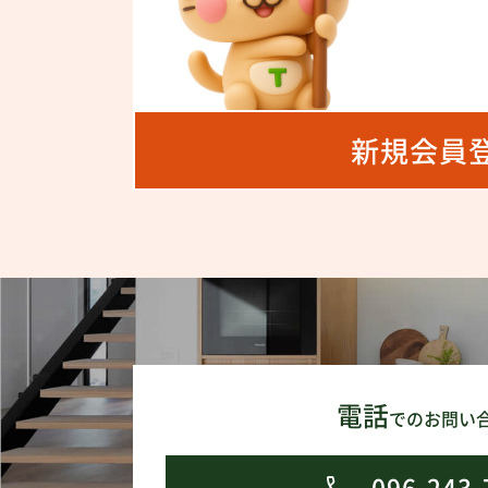
さらに、
通勤・通
――“ち
新規会員
毎日を丁
るはずで
家族の「
ぜひ、現
※現在居
電話
でのお問い
わせくだ
096-243-