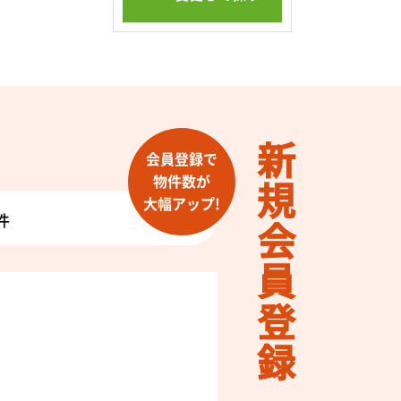
がこぼれ
は、光熱
もたらし
新規会員登録
会員登録で
物件数が
持される
大幅アップ!
件
。
もたらし
！