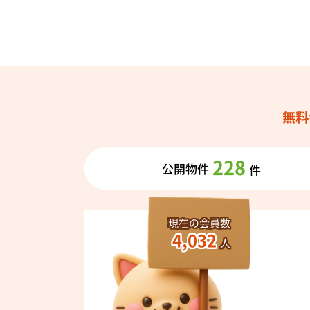
朝はふん
る――そ
また、キ
費の見え
ます。
無料
火を使わ
228
公開物件
件
ポイント
周辺環境
現在の会員数
4,032
人
徒歩圏内
忙しい毎
てくれま