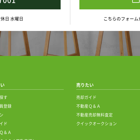
>
小学校まで徒歩約22分、西合志南中学校まで徒歩約18分、スーパ
 定休日 水曜日
こちらのフォーム
で徒歩約4分、セブン-イレブン 熊本新地団地前店まで徒歩約9分、
で車で約4分、その他、多くの商業施設や医療機関、飲食店が充実
新の情報を記載するよう心がけておりますが、 来客時にご紹介を
でに成約、商談が入ってしまっている場合があります。
物件がございましたら、お早めにお問合せくださいますようお願い
たい
売りたい
探す
売却ガイド
容と現況に相違がある場合は、現況優先とさせていただきます。
員登録
不動産Ｑ＆Ａ
ン
不動産売却無料査定
や資料請求はお気軽にお問い合わせください。
イド
クイックオークション
待ちしております。
Ｑ＆Ａ