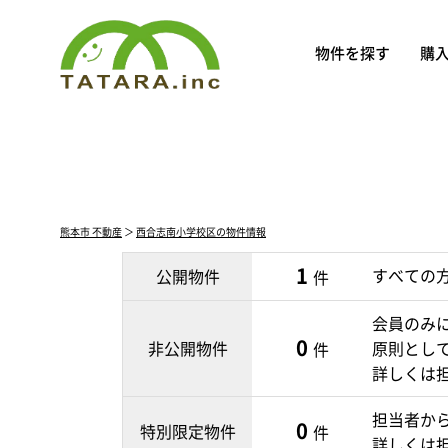
物件を探す
購
熊本市 不動産
＞
西合志南小学校区の物件情報
1
すべての
公開物件
件
会員のみ
0
非公開物件
原則とし
件
詳しくは
担当者か
0
特別限定物件
件
詳しくは