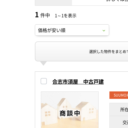
1
件中
1～1を表示
選択した物件をまとめ
合志市須屋 中古戸建
SUUM
所
交