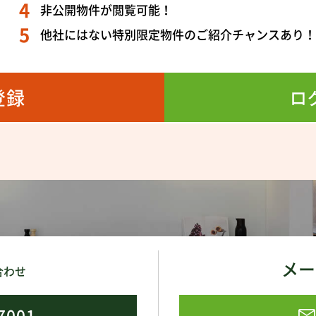
非公開物件が閲覧可能！
周辺は落ち着いた住宅地でありながら、主要道路へのアクセスもス
他社にはない特別限定物件のご紹介チャンスあり
学、週末のお出かけにもストレスを感じにくい立地です。
ょうどいい”が、いちばん心地いい。
登録
ロ
寧に、穏やかに暮らしたいと願うご家族にとって、きっと理想的な
す。
今」だけでなく、「これから」にも寄り添う一邸。
地でその空気感を体感してみてください。
住中ではありますが、ご内覧はいつでも可能です。どうぞお気軽に
メー
合わせ
さい。
7001