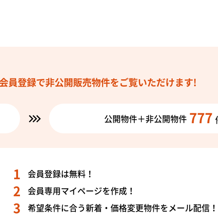
わりと光が差し込み、午後にはリビングで家族が集い、自然と笑顔
んな毎日が、何よりの贅沢になるはずです。
ッチン・給湯・冷暖房すべてが電気でまかなわれるオール電化仕様
る化やランニングコストの抑制、そして何より“安心”という価値を
会員登録で
非公開販売物件を
ご覧いただけます!
ないIHクッキングヒーターは、小さなお子さまがいるご家庭にも支
777
公開物件＋非公開物件
です。
にも注目です。
にスーパーやコンビニが複数あり、買い物に困ることはありません
会員登録は無料！
会員専用マイページを作成！
日の中でも、必要なものがすぐ手に入る便利さは、暮らしに余裕を
希望条件に合う新着・価格変更物件をメール配信
す。