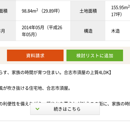
2
155.95m
2
面積
98.84m
（29.89坪）
土地面積
17坪）
2014年05月（平成26
年月
構造
木造
年05月）
資料請求
検討リスト
に追加
らす、家族の時間が育つ住まい。合志市須屋の上質4LDK】
風が吹き抜ける住宅地、合志市須屋。
の利便性を備えながら、穏やかな暮らしが叶うこの街に、家族の時
宅が誕生しました。
年築、全室南向きの設計。