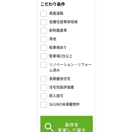
こだわり条件
、洗練の
南面道路
低層住居専用地域
新耐震基準
角地
駐車場あり
る間取り。
駐車場2台以上
リノベーション・リフォー
グの一部
ム済み
長期優良住宅
住宅性能評価書
じて姿を
即入居可
SUUMO未掲載物件
してくれ
条件を
変更して探す