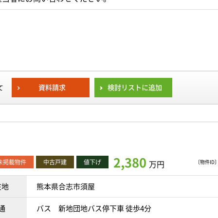
資料請求
検討リストに追加
て
2,380
O未掲載物件
中古戸建
値下げ
万円
〔物件ID〕 
在地
熊本県合志市須屋
通
バス 新地団地バス停下車 徒歩4分