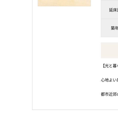
延床
築
【光と暮
心地よい
都市近郊
く包む邸
2014