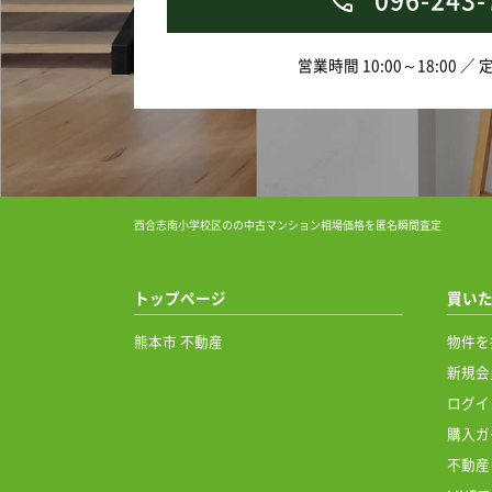
<周辺環境
西合志南
営業時間 10:00～18:00 ／
新地店ま
郵便局ま
す。
物件は最
西合志南小学校区のの中古マンション相場価格を匿名瞬間査定
ため、す
気になる
トップページ
買い
す。
熊本市 不動産
物件を
※掲載内
新規会
ログイ
現地確認
購入ガ
ご連絡お
不動産