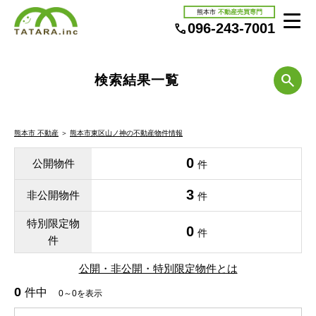
熊本市
不動産売買専門
096-243-7001
検索結果一覧
熊本市 不動産
＞
熊本市東区山ノ神の不動産物件情報
0
公開物件
件
3
非公開物件
件
特別限定物
0
件
件
公開・非公開・特別限定物件とは
0
件中
0～0を表示