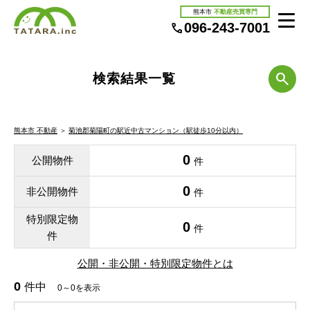
熊本市
不動産売買専門
096-243-7001
検索結果一覧
熊本市 不動産
＞
菊池郡菊陽町の駅近中古マンション（駅徒歩10分以内）
0
公開物件
件
0
非公開物件
件
特別限定物
0
件
件
公開・非公開・特別限定物件とは
0
件中
0～0を表示