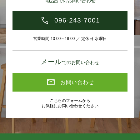
小・中学校ともに1km圏内！お子様も安心して通学できま
でのお問い合わせ
すね。
096-243-7001
ぜひ一度、ご検討くださいませ♪
営業時間 10:00～18:00 ／ 定休日 水曜日
※現在居住中ですので内覧ご希望の際は日程調整が必要な
メール
でのお問い合わせ
可能性がございます。
※ペット相談（飼育できるペットには規定がございます。
詳しくはお問い合わせください。）
お問い合わせ
※駐車場の空き情報の詳細はお問合せください。
※緩衝区（小学校）：田迎小学校／出水南小学校
こちらのフォームから
※緩衝区（中学校）：託麻中学校／出水南中学校
お気軽にお問い合わせください
物件は最新の情報を記載するよう心がけておりますが、
来客されました際にあわせてご紹介を行っているため、す