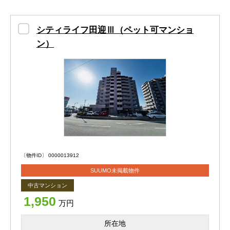
けます。
部屋数にゆとりがあるため、主寝室・子ども部屋・仕事部
シティライフ田迎Ⅲ（ペット可マンショ
屋など、ご家族のライフスタイルに合わせた使い分けが可
ン）
能。
それぞれのプライベート空間をしっかり確保できます。
こちらの物件はオール電化マンション。
ガス基本料金がかからないため、毎月の光熱費を抑えやす
いのも嬉しいポイントです。
キッチンはIHクッキングヒーターを採用。
火を使わないため、小さなお子さまやペットのいるご家庭
〔物件ID〕 0000013912
も安心してお料理ができます♪
SUUMO未掲載物件
中古マンション
「これから自分好みに住まいをつくりたい」という方に
1,950
万円
は、リフォームもおすすめ！
フローリングや壁紙など、部分的なリフォームだけでもお
所在地