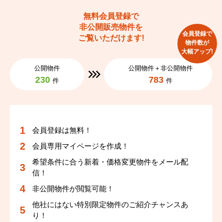
テーブルやチェアを置いてくつろぎスペースとしても活用
無料会員登録で
可能♪
非公開販売物件を
会員登録で
ガーデニングやお子様の遊び場など、多目的に楽しめ
ご覧いただけます!
物件数が
る“もう一つのリビング”のような贅沢空間です。
大幅アップ!
公開物件
公開物件＋非公開物件
三方向採光の角部屋につき、室内は明るく開放的な住空
230
783
件
件
間。
南向きバルコニーで日当たりも良好、風通しにも優れてい
ます。さらにアルコープ付きで玄関前の独立性が高く、プ
会員登録は無料！
ライバシーにも配慮された住戸です。
会員専用マイページを作成！
リビングはなんと22.5帖の広々LDK！
希望条件に合う新着・価格変更物件をメール配
信！
ダイニングテーブルやソファの配置もしやすく、ご家族と
非公開物件が閲覧可能！
の会話を楽しみながらお料理ができる空間です♪
他社にはない特別限定物件のご紹介チャンスあ
り！
各居室に収納スペースを確保しており、収納力も◎