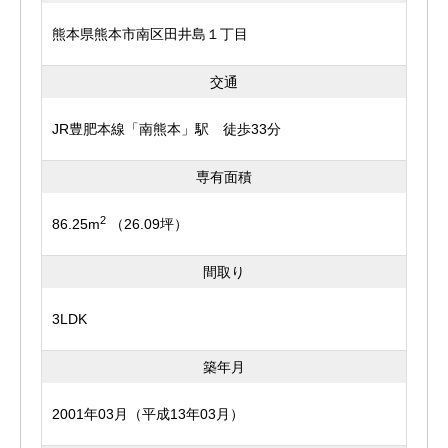
部屋の印象がぐっと変わりますよ＾＾
熊本県熊本市南区田井島１丁目
マンション敷地内には公園を完備。
ジャングルジムや滑り台もあり、お子さまがのびのび遊べ
交通
る環境が整っています★
JR豊肥本線「南熊本」駅 徒歩33分
周辺環境も非常に充実！
イオンタウン西熊本、ホームセンター、家電量販店などが
専有面積
徒歩圏内に揃い、
2
86.25m
（26.09坪）
衣・食・住すべてが身近で完結する便利な立地です。
間取り
JR・バスの利用もしやすく、通勤・通学やお出かけもラ
クラク＼(^o^)／
3LDK
南区の好立地マンションで、
築年月
眺望と利便性を兼ね備えた理想の新生活を始めませんか？
2001年03月（平成13年03月）
まずはお気軽にお問い合わせくださいませ(#^.^#)♡