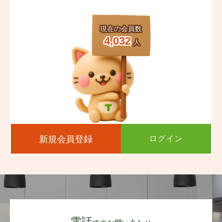
エントランスはモニター付きオートロック式、宅配ボック
現在の会員数
スも完備☆
4,032
人
セキュリティ面も安心ですね♪
周辺環境も魅力的！
ゆめタウンはませんが徒歩2分、しかもマンションの目の
前！
新規会員登録
ログイン
お買い物がぐっと身近になり、毎日の暮らしがより便利で
楽しくなります♪
そのほかコンビニ、幼稚園、保育園、学校も徒歩圏内にそ
ろう好立地です。
電話