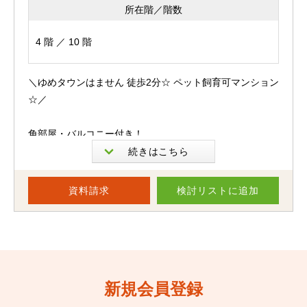
所在階／階数
※ペット相談（飼育できるペットには規定がございます。
4 階 ／ 10 階
詳しくはお問い合わせください。）
※現在居住中ですので内覧ご希望の際は日程調整が必要な
＼ゆめタウンはません 徒歩2分☆ ペット飼育可マンション
可能性がございます。
☆／
角部屋・バルコニー付き！
物件は最新の情報を記載するよう心がけておりますが、
来客されました際にあわせてご紹介を行っているため、す
ファミリー世帯におすすめの3LDKのお部屋です♪
でに成約、商談が入ってしまっている場合があります。
資料請求
検討リスト
に追加
南区田井島1丁目に位置し、住環境・生活利便ともに充実
気になる物件がございましたら、お早めにお問合せくださ
した好立地マンションのご紹介です。
いますようお願いいたします。
※掲載内容と現況に相違がある場合は、現況優先とさせて
おすすめポイントは、広々としたバルコニー☆
いただきます。
新規会員登録
約24.50㎡のゆとりある広さがあり、洗濯物干しはもちろ
ん、