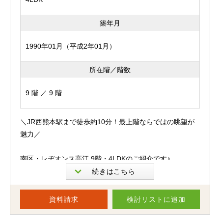
築年月
1990年01月（平成2年01月）
所在階／階数
9 階 ／ 9 階
＼JR西熊本駅まで徒歩約10分！最上階ならではの眺望が
魅力／
南区・レヂオンス高江 9階・4LDKのご紹介です♪
今回お預かりしたのは、最上階9階部分の4LDK。
南向きのお部屋で陽当たりも良く、バルコニーからは遠く
資料請求
検討リスト
に追加
の山々まで見渡せる開放感あふれる眺望をお楽しみいただ