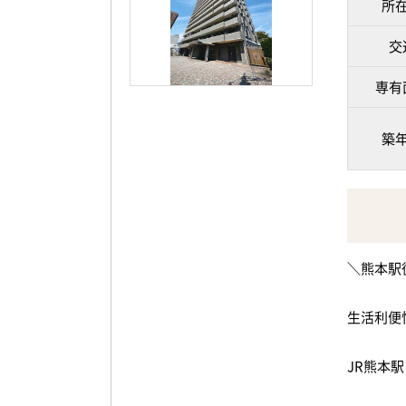
所
・セブン
まで44
交
上熊本2
専有
本医療セ
ファミリ
ｍ ・ロ
築
05ｍ 
ート島崎
ス 花園
<実際に
＼熊本駅
生活利便
JR熊本
お買い物