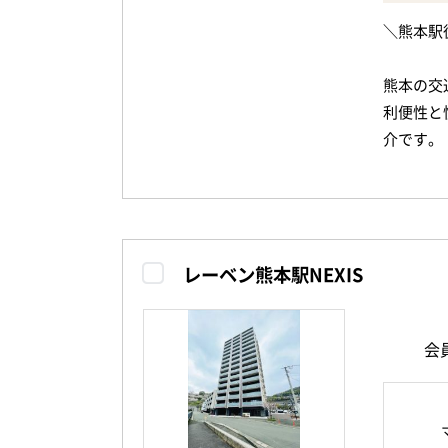
ペットと
＼熊本駅
大切な家
熊本の交
利便性と
オートロ
介です。
さらに駐
2023
も安心で
地震の揺
ダメージ
徒歩圏内
レーベン熊本駅NEXIS
安心して
日のお買
さらにコ
ます。
利便性と
会
今回ご紹
ぜひ現地
ゆとりあ
しても魅