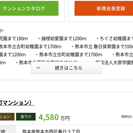
相談（飼育できるペットには規定がございます）
マンションカタログ
新規会員登録
：月額6,000円～10,000円（空き状況につきましては、お気軽にお
大容量のシューズクロークを完備し、靴類もすっきり収納。
）
ビング収納や廊下収納、洋室収納も備わっており、住まい全体を美
収納力が魅力です。
>
（小学校）春日小学校／五福小学校
児園まで180ｍ ・誠櫻幼愛園まで1200ｍ ・ちぐさ幼稚園まで1
（中学校）花陵中学校／藤園中学校
ちろん、共用部の充実度もタワーマンションならでは。
本市立古町幼稚園まで1700ｍ ・熊本市立 春日保育園まで55
でのゴミ出しや24時間対応のゴミステーションにより、忙しい日々
園まで1200ｍ ・熊本市立古町幼稚園まで1700ｍ ・熊本市
新の情報を記載するよう心がけておりますが、ご来店いただいた際
フリーな生活を実現します。
80ｍ ・熊本市立花陵中学校まで2160ｍ ・学校法人大原学園
を行っているため、すでに成約、商談が入ってしまっている場合が
0ｍ ・東京CPA会計学院熊本校まで1200ｍ ・熊本駅前看護リ
客対応にも便利なスカイラウンジやゲストルームを完備。
院まで1200ｍ ・九州技術教育専門学校熊本校まで1100ｍ 
色を眺めながらのひとときは、日常を少し特別なものへと変えてく
テーション学院まで1500ｍ ・花岡山公園まで1100ｍ ・北
物件がございましたら、お早めにお問い合わせくださいますようお
ネスジムも備わっており、思い立ったときにすぐ運動できる環境も
00ｍ ・熊本駅前矯正歯科クリニックまで650ｍ ・春日クリニ
。
可マンション）
・はるかぜ居宅介護支援事業所まで600ｍ ・うちだ歯科医院ま
歯科クリニックまで850ｍ ・財団法人応用心理カウンセラー
容と現況に相違がある場合は、現況優先とさせていただきます。
4,580
の熊本駅からは電車・市電・新幹線と多彩なアクセスが可能。
ション
値下げ
万円
〔物件ID〕 
本心理相談センターまで350ｍ ・細川歯科まで1100ｍ ・セ
アミュプラザくまもと」をはじめ、ショッピングやグルメ、日常生
本春日４丁目店まで230ｍ ・ファミリーマート 銘品蔵熊本駅新幹線
や資料請求はお気軽にお問い合わせください。
在地
熊本県熊本市西区春日３丁目
充実しています。