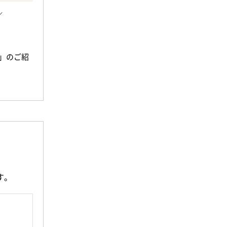
／
」のご紹
ちの方に
室内への
揃い、毎
してくれ
す。
投資用と