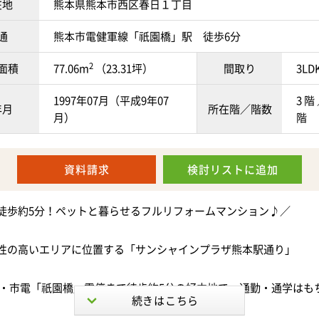
在地
熊本県熊本市西区春日１丁目
イレブン 上熊本2丁目店まで183ｍ ・ファミリーマート 熊本
8ｍ ・セブンイレブン 熊本花園1丁目店まで458ｍ ・ファミリ
通
熊本市電健軍線「祇園橋」駅 徒歩6分
丁目店まで521ｍ ・ローソン 上熊本一丁目店まで604ｍ ・ロ
2
面積
77.06m
（23.31坪）
間取り
3LD
ンター店まで757ｍ ・セブンイレブン 熊本新町3丁目店まで77
ーマート 熊本古城町店まで839ｍ ・セブンイレブン 熊本京町店ま
1997年07月（平成9年07
3 階 
ーソン 熊本新町三丁目店まで932ｍ ・イワサキ・エース 上熊
年月
所在階／階数
月）
階
・マックスバリュ 内坪井店まで679ｍ ・あいあいまで700ｍ
まで800ｍ ・イワサキACE JR上熊本駅店まで892ｍ ・イワ
店まで968ｍ
資料請求
検討リスト
に追加
歩いた時の距離とは異なる場合がございますので、予めご了承くださ
徒歩約5分！ペットと暮らせるフルリフォームマンション♪／
性の高いエリアに位置する「サンシャインプラザ熊本駅通り」
駅・市電「祇園橋」電停まで徒歩約5分の好立地で、通勤・通学はも
やお出かけにも便利な住環境です。