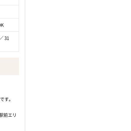
い。>
別な住ま
DK
／ 31
わせくだ
介です。
駅前エリ
にあわせて