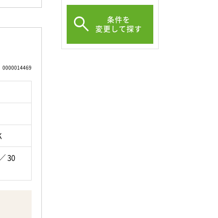
条件を
変更して探す
りを新規
0000014469
まれ変わ
K
る広さで
／ 30
明るい陽