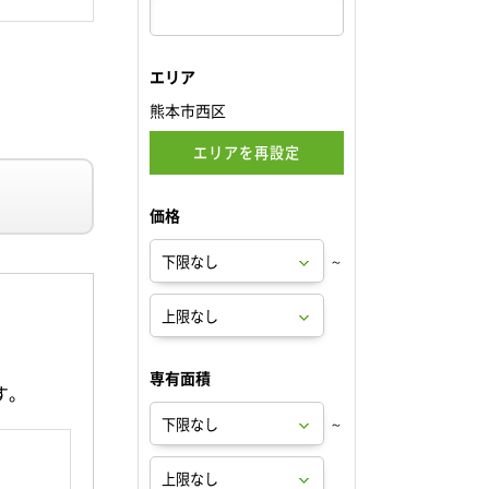
エリア
熊本市西区
エリアを再設定
価格
～
専有面積
す。
～