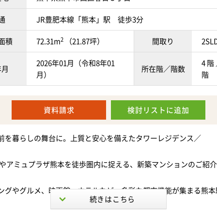
待ちしております。
歩いた時の距離とは異なる場合がございますので、予めご了承くださ
通
JR豊肥本線「熊本」駅 徒歩3分
快適性・上質さ――そのすべてを兼ね備えた、熊本でも限られた特
2
面積
72.31m
（21.87坪）
間取り
2SL
心満たされる新しい暮らしを始めてみませんか。
2026年01月（令和8年01
4 階 
年月
所在階／階数
月）
階
、その魅力をご体感ください。
わせを心よりお待ちしております。
資料請求
検討リスト
に追加
駐車場は承継不可（区分所有者変更時に抽選となります。）
前を暮らしの舞台に。上質と安心を備えたタワーレジデンス／
相談（飼育できるペットには規定がございます。詳しくはお問い合
駅やアミュプラザ熊本を徒歩圏内に捉える、新築マンションのご紹
ングやグルメ、映画館、ホテルなど、多彩な都市機能が集まる熊本
新の情報を記載するよう心がけておりますが、 来客されました際