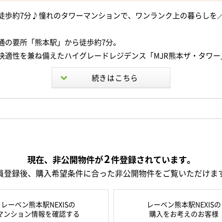
暮らせるマンション（規約あり）
徒歩約7分♪憧れのタワーマンションで、ワンランク上の暮らしを
族の一員と快適な毎日をお過ごしいただけます。
通の要所「熊本駅」から徒歩約7分。
快適性を兼ね備えたハイグレードレジデンス「MJR熊本ザ・タワー
ックや宅配ボックスを備え、セキュリティ面や共用設備も充実。
車場は1住戸につき1台確保（再抽選あり）されており、お車をお持
年1月完成、地上30階建てのタワーマンション。
す。
れを吸収する免震構造を採用しており、万が一の災害時にも建物や
を軽減。
にはスーパーやコンビニ、アミュプラザくまもとなどの商業施設が
長く暮らせる住まいです。
い物も快適♪
ンシェルジュサービス付きで、日々の暮らしをさりげなくサポート
2
現在、非公開物件が
件
登録されています。
快適性を兼ね備えた、フルリフォーム済みの一邸です。
員登録後、購入希望条件に合った非公開物件をご覧いただけま
介するのは、4階・1LDKのお部屋。
にて、生まれ変わった室内の魅力をご体感ください(^^)
る一人暮らしはもちろん、お二人での新生活や、利便性を活かした
レーベン熊本駅NEXISの
レーベン熊本駅NEXISの
マンション情報を確認する
購入をお考えのお客様
力的な一邸です。