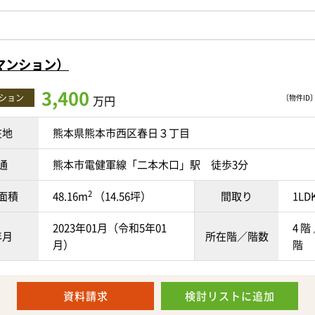
7月フルリフォーム完了！
マンション）
ック製設備を採用し、キッチン・浴室・洗面室・トイレなどの水回
3,400
ション
万円
〔物件ID〕 
天井も一新され、新生活を気持ちよくスタートできる住まいへと生
在地
熊本県熊本市西区春日３丁目
♪
通
熊本市電健軍線「二本木口」駅 徒歩3分
7.06㎡のゆとりある3LDK。
2
面積
48.16m
（14.56坪）
間取り
1LD
7帖のLDKは家具配置もしやすく、ご家族みんなでゆったりとくつろげ
2023年01月（令和5年01
4 階 
年月
所在階／階数
月）
階
納付きでお部屋をすっきり保てるほか、南西向きバルコニーからは
込み、心地よい暮らしを演出します。
資料請求
検討リスト
に追加