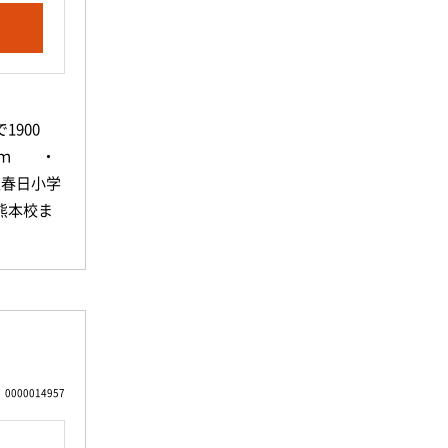
問い合わせ
しく保て
900
0ｍ ・
の中でも
立春日小学
にあわせ
熊本校ま
ありま
ハビリテー
・九州中央
れます。
岡自然公園
願いいた
魅力のひ
ックまで6
で270ｍ
協会熊本
0000014957
ブン-イレ
活に必要
口店まで6