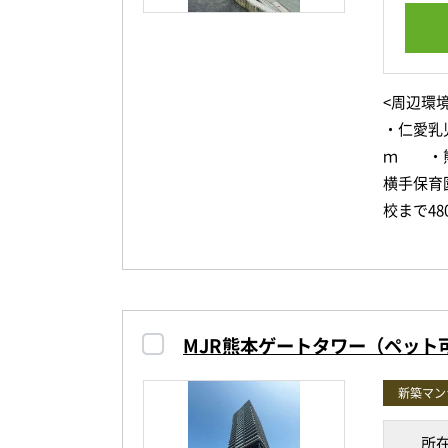
※ペット
※駐車場
玄関には
ください
さらにリ
る充実の
<周辺環境
◆緩衝区
・仁愛乳
◆緩衝区
室内はも
ｍ ・熊
各フロア
横手保育
物件は最
ストレス
校まで4
てご紹介
で100
す。
また、来
ション学
美しい景
リハビリ
気になる
フィット
まで11
します。
とつです
MJR熊本ゲートタワー（ペット
00ｍ 
・森都心
※掲載内
徒歩圏内
新築マン
県支部熊
さらに「
ブン 熊
現地確認
所
な施設も