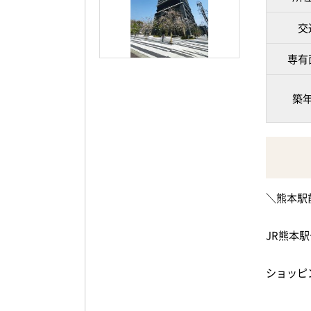
50ｍ
ご連絡お
<実際に
交
利便性・
い。
専有
ここで、
築
ぜひ一度
お問い合
※敷地内
＼熊本駅
※ペット
さい。）
JR熊本
ショッピ
ア。
物件は最