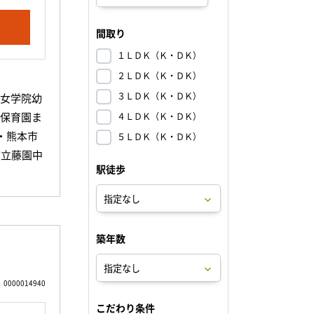
間取り
１ＬＤＫ（Ｋ・ＤＫ）
２ＬＤＫ（Ｋ・ＤＫ）
３ＬＤＫ（Ｋ・ＤＫ）
愛女学院幼
丸保育園ま
４ＬＤＫ（Ｋ・ＤＫ）
・熊本市
５ＬＤＫ（Ｋ・ＤＫ）
市立藤園中
駅徒歩
教育学部附
校まで61
A学院中
 ・城の
築年数
205
・外間整
0000014940
くまもと耳
41ｍ
こだわり条件