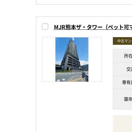
2026年
MJR熊本ザ・タワー（ペット可
パナソニ
交換。
中古マン
床・壁・
所
りました
交
専有面積7
専有
約16.
す。
築
全居室収
光が差し