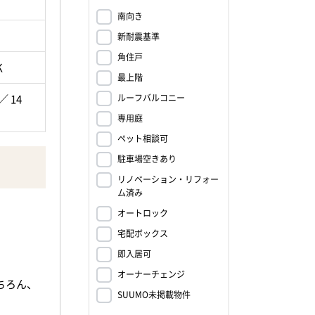
段山本町店
南向き
ーマート
新耐震基準
ーソン 熊
角住戸
K
7ｍ ・
最上階
で894
ルーフバルコニー
／ 14
本店まで4
専用庭
 ・ゆめマ
ペット相談可
サキ・エー
駐車場空きあり
リノベーション・リフォー
い。>
ム済み
オートロック
宅配ボックス
即入居可
オーナーチェンジ
ちろん、
SUUMO未掲載物件