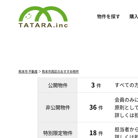
物件を探す
購
熊本市 不動産
＞
熊本市西区のおすすめ物件
3
すべての
公開物件
件
会員のみ
36
非公開物件
原則とし
件
詳しくは
担当者か
18
特別限定物件
件
詳しくは