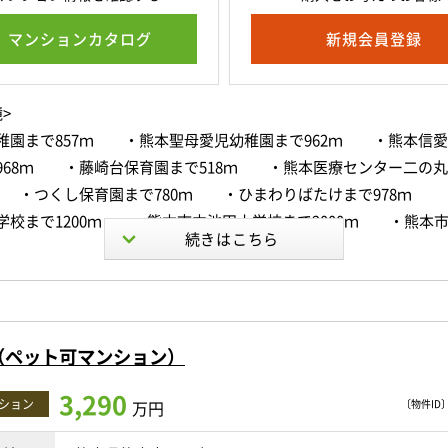
マンションカタログ
新規会員登録
>
稚園まで857ｍ ・熊本聖母愛児幼稚園まで962ｍ ・熊本信
968ｍ ・藤崎台保育園まで518ｍ ・熊本医療センター二の
ｍ ・つくし保育園まで780ｍ ・ひまわりばたけまで978ｍ 
学校まで1200ｍ ・熊本市立池田小学校まで2000ｍ ・熊本
1200ｍ ・熊本市立京陵中学校まで1000ｍ ・国立熊本大学
まで920ｍ ・私立熊本中央高校まで809ｍ ・熊本看護専門学
熊本医療センター附属看護学校まで674ｍ ・専修学校熊本YMC
で738ｍ ・二の丸公園まで561ｍ ・熊本城公園まで638ｍ
（ペット可マンション）
まで145ｍ ・イエズスの聖心病院まで184ｍ ・上熊本内科まで
田歯科医院まで274ｍ ・たなか益田クリニックまで285ｍ 
3,290
ション
万円
〔物件ID〕 
院まで352ｍ ・なでしこガーデン上熊本まで411ｍ ・かみ
まで414ｍ ・中山歯科医院まで415ｍ ・中根歯科医院まで4