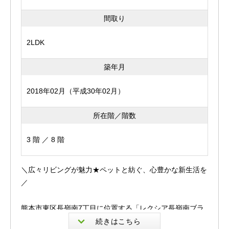
まずはお気軽にお問い合わせくださいませ。
間取り
2LDK
※駐車場承継無し（予約制）空き有り
※ペット相談（飼育できるペットには規定がございます。
築年月
詳しくはお問い合わせください。）
※民泊禁止
2018年02月（平成30年02月）
※バイク置き場なし
所在階／階数
物件は最新の情報を記載するよう心がけておりますが、
3 階 ／ 8 階
来客されました際にあわせてご紹介を行っているため、す
でに成約、商談が入ってしまっている場合があります。
＼広々リビングが魅力★ペットと紡ぐ、心豊かな新生活を
／
気になる物件がございましたら、お早めにお問合せくださ
いますようお願いいたします。
熊本市東区長嶺南7丁目に位置する「レクシア長嶺南ブラ
※掲載内容と現況に相違がある場合は、現況優先とさせて
イディア」より、
いただきます。