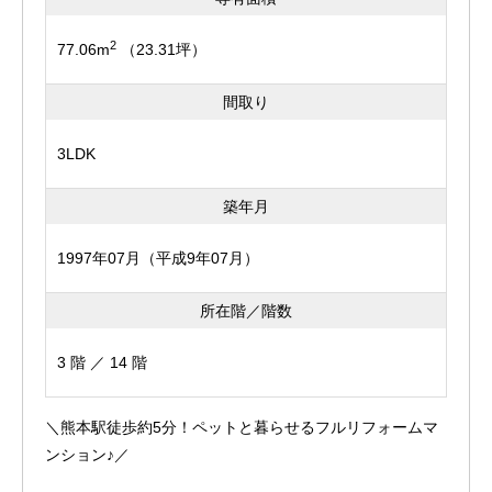
さらに、共用のスタディールームも完備！快適な学習環境
<実際に歩いた時の距離とは異なる場合がございますの
をお子様に。。。
で、予めご了承ください。>
2
77.06m
（23.31坪）
周辺環境も充実しておりまして、小学校や中学校も徒歩圏
間取り
内。
3LDK
学校行事にも参加しやすい立地です☆彡
築年月
スーパーやコンビニもお近くですよ！
1997年07月（平成9年07月）
日常の買い物からちょっとした息抜きまで思う存分楽しめ
所在階／階数
ます。
3 階 ／ 14 階
一切の妥協なく、細かなところまでこだわり抜かれてつく
り上げられた空間。
＼熊本駅徒歩約5分！ペットと暮らせるフルリフォームマ
南東向きの窓から入るぽかぽかの日差しが気持ち良くて、
ンション♪／
毎日ほがらかに過ごせそうです(*´ω｀)