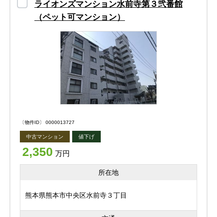
間取りはファミリー世帯にオススメの4LDK。
ライオンズマンション水前寺第３弐番館
※ペット相談（飼育できるペットには規定がございます）
（ペット可マンション）
※ストリートビューは現地周辺を表示しております。現地
LDKは22.5帖の広々とした空間。ダイニングテーブルやソ
の場所はお問い合わせください。
ファなどの配置もしやすいですよ!(^^)!
物件情報につきましては、最新の内容を掲載するよう努め
出窓部分にお気に入りのお花やインテリアを飾れば、更に
ておりますが、ご来店時にあわせてご紹介を行っているた
心落ち着く空間に♬
め、すでに商談中または成約済みとなっている場合がござ
います。
そんな細かい部分のレイアウトもワクワクしてきません
か？♡
ご興味をお持ちいただける物件がございましたら、お早め
〔物件ID〕 0000013727
にお問い合わせくださいますようお願い申し上げます。
バルコニーは洗濯物を干すだけではなく、お洒落に活用で
中古マンション
値下げ
※掲載内容と現況に相違がある場合は、現況を優先とさせ
きれば生活がもっと豊かになりそうです♡°˖✧
2,350
ていただきます。
万円
アウトドア用のリクライニングチェアを置けば、景色を楽
所在地
しみながらのんびり過ごしたり、ゆったりコーヒーを飲み
ながら読書をしたりと、優雅な時間が過ごせます♪
熊本県熊本市中央区水前寺３丁目