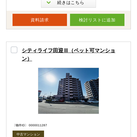
ませんか？
南東向きで陽当たり良好◎
資料請求
検討リスト
に追加
朝からやわらかな陽光が差し込み、ご家族みんなが心地よ
く過ごせる明るい住空間です。
約18.3帖の広々LDKは、南東向きバルコニーに面した開放
シティライフ田迎Ⅲ（ペット可マンショ
感あふれる空間。
ン）
ご家族が自然と集まり、ゆったりとした時間をお過ごしい
ただけます♪
専有面積75㎡超の3LDKで、独立した3つの洋室を確保。
ご夫婦の寝室やお子様部屋、書斎など、ご家族構成やライ
フスタイルに合わせて柔軟に活用できます。
〔物件ID〕 0000011287
また、全居室に収納を完備しているため、お部屋をすっき
中古マンション