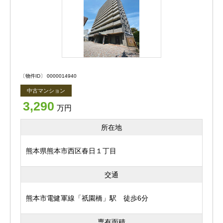
園まで308ｍ ・花岡山公園まで841ｍ ・坪井川沿
猫ちゃん犬ちゃんが、ゴロゴロしている姿や窓際で微睡む
緑地まで944ｍ ・辛島公園まで959ｍ ・野尻会ケ
姿を想像すると、なんとも微笑ましいですね♪
アプランしんまちまで46ｍ ・野尻会デイサービスしん
まちまで69ｍ ・熊本泌尿器科病院まで77ｍ ・パ
設備も築浅物件ならではの充実感です。
ティナ小沢町まで135ｍ ・ニチイケアセンターけいと
くまで172ｍ ・栗原歯科医院まで239ｍ ・池上第
〔物件ID〕 0000014940
共用部オールマイティシステムのテブラパスも魅力がたく
二クリニックまで263ｍ ・ライフワン熊本ケアセンタ
さん！
中古マンション
ーまで263ｍ ・出田眼科病院まで265ｍ ・セブン
3,290
イレブン 熊本細工町店まで220ｍ ・ファミリーマート
万円
Tebraキーを携帯していれば、ハンズフリーでエントラン
熊本新町店まで452ｍ ・セブンイレブン 熊本米屋町店
所在地
スのオートドアを解錠します。
まで460ｍ ・ローソン 熊本新町三丁目店まで558ｍ
・セブンイレブン 熊本横手1丁目店まで573ｍ ・セ
熊本県熊本市西区春日１丁目
小さなお子様連れや荷物が多く両手がふさがっている時な
ブンイレブン 熊本辛島店まで596ｍ ・ローソン 熊本
どもたいへん便利です＼(^o^)／
横手四丁目店まで661ｍ ・セブンイレブン 熊本新町3
交通
丁目店まで714ｍ ・ファミリーマート 熊本古城町店ま
また、光インターネットサービスもございます☆入居後の
で725ｍ ・セブンイレブン 熊本辛島東店まで770ｍ
熊本市電健軍線「祇園橋」駅 徒歩6分
すぐにネットがご利用になれます♪
・ゆめマート新町まで265ｍ ・マルショク 横手店ま
で650ｍ ・イワサキ・エース 島崎店まで699ｍ
専有面積