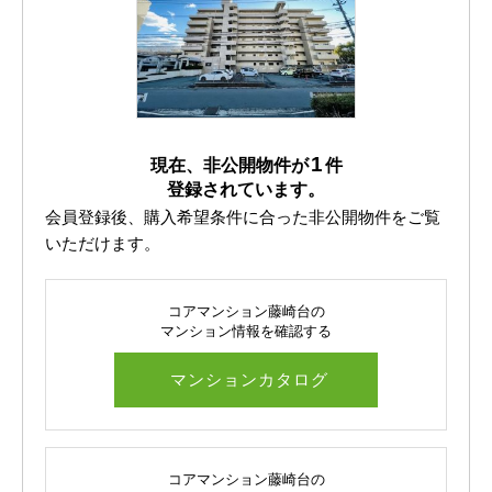
詳しくはお問い合わせください。）
※リフォーム時期や詳細に関してはお問い合わせくださ
こちらの物件はオール電化マンション。
い。
ガス基本料金がかからないため、毎月の光熱費を抑えやす
いのも嬉しいポイントです。
キッチンはIHクッキングヒーターを採用。
1
現在、非公開物件が
件
物件は最新の情報を記載するよう心がけておりますが、
火を使わないため、小さなお子さまやペットのいるご家庭
登録されています。
来客されました際にあわせてご紹介を行っているため、す
も安心してお料理ができます♪
会員登録後、購入希望条件に合った非公開物件をご覧
でに成約、商談が入ってしまっている場合があります。
いただけます。
「これから自分好みに住まいをつくりたい」という方に
気になる物件がございましたら、お早めにお問合せくださ
は、リフォームもおすすめ！
いますようお願いいたします。
コアマンション藤崎台の
フローリングや壁紙など、部分的なリフォームだけでもお
マンション情報を確認する
※掲載内容と現況に相違がある場合は、現況優先とさせて
部屋の印象がぐっと変わりますよ＾＾
いただきます。
マンションカタログ
マンション敷地内には公園を完備。
ジャングルジムや滑り台もあり、お子さまがのびのび遊べ
る環境が整っています★
コアマンション藤崎台の