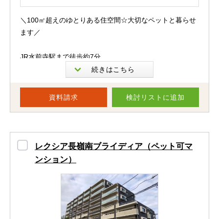
安心かと思います＾＾
＼100㎡超えのゆとりある住空間☆大切なペットと暮らせ
近くには大きな病院もあるので、急な病気や怪我の時でも
ます／
安心ですよ。
JR水前寺駅まで徒歩約7分。
通勤・通学に便利な立地に佇むライオンズマンション水前
『ゆめタウンはません』までは歩いて約2分の距離です！
寺第3弐番館のご紹介です。
資料請求
検討リスト
に追加
食材や日用品などの普段のお買い物のほかに、洋服や生活
お部屋は8階・角部屋につき、日当たり・風通しともに良
雑貨や飲食店や映画館などもあります♪
好◎
高層階ならではの開放感があり、年間を通して快適にお過
休日は家族とのお出かけや外食がとても充実しそうですね
ごしいただけます。
レクシア長嶺南ブライディア（ペット可マ
(*´ω`*)
ンション）
間取りはファミリー世帯に嬉しい4LDK。
専有面積は約108㎡と広々しており、
毎日が楽しく充実しそうな当物件で、快適なマンションラ
各居室もゆとりある設計で、家族それぞれが心地よく過ご
イフを送りませんか？♡
せる空間です。