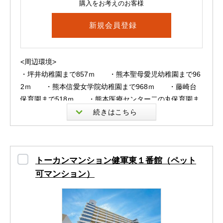
購入をお考えのお客様
周辺環境も非常に充実！
イオンタウン西熊本、ホームセンター、家電量販店などが
新規会員登録
徒歩圏内に揃い、
衣・食・住すべてが身近で完結する便利な立地です。
<周辺環境>
JR・バスの利用もしやすく、通勤・通学やお出かけもラ
・坪井幼稚園まで857ｍ ・熊本聖母愛児幼稚園まで96
クラク＼(^o^)／
2ｍ ・熊本信愛女学院幼稚園まで968ｍ ・藤崎台
保育園まで518ｍ ・熊本医療センター二の丸保育園ま
南区の好立地マンションで、
で775ｍ ・つくし保育園まで780ｍ ・ひまわりば
眺望と利便性を兼ね備えた理想の新生活を始めませんか？
たけまで978ｍ ・熊本市立城東小学校まで1200ｍ
・熊本市立池田小学校まで2000ｍ ・熊本市立藤園
まずはお気軽にお問い合わせくださいませ(#^.^#)♡
中学校まで1200ｍ ・熊本市立京陵中学校まで1000
トーカンマンション健軍東１番館（ペット
ｍ ・国立熊本大学教育学部附属中学校まで920ｍ
可マンション）
・私立熊本中央高校まで809ｍ ・熊本看護専門学校
※ペット相談（飼育できるペットには規定がございます。
まで614ｍ ・熊本医療センター附属看護学校まで674
詳しくはお問い合わせください。）
ｍ ・専修学校熊本YMCA学院中央校舎まで738ｍ
※現在居住中ですので内覧ご希望の際は日程調整が必要な
・二の丸公園まで561ｍ ・熊本城公園まで638ｍ
可能性がございます。