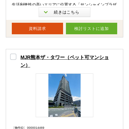
生活利便性の高いエリアに位置する「サンシャインプラザ
気の利いたアレやコレがつまったマンション。きっと快適
熊本駅通り」
に暮らしていただけるかと思います＾＾
JR熊本駅・市電「祇園橋」電停まで徒歩約5分の好立地
資料請求
検討リスト
に追加
で、通勤・通学はもちろん、お買い物やお出かけにも便利
※駐車場２台目利用料 月額4,800円
な住環境です。
※ペット相談（飼育できるペットには規定がございます。
2026年7月フルリフォーム完了！
MJR熊本ザ・タワー（ペット可マンショ
詳しくはお問い合わせください。）
ン）
パナソニック製設備を採用し、キッチン・浴室・洗面室・
※光インターネットサービス（使用料は管理費に含む）
トイレなどの水回りを新規交換。
床・壁・天井も一新され、新生活を気持ちよくスタートで
現地確認や資料請求はお気軽にお問い合わせください。
きる住まいへと生まれ変わりました♪
ご連絡お待ちしております。
専有面積77.06㎡のゆとりある3LDK。
物件は最新の情報を記載するよう心がけておりますが、
約16.7帖のLDKは家具配置もしやすく、ご家族みんなでゆ
〔物件ID〕 0000014469