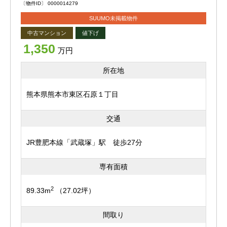
〔物件ID〕 0000014279
ァミリーマート 熊本尾ノ上4丁目店まで901ｍ ・セブ
SUUMO未掲載物件
ンイレブン 熊本長嶺南6丁目店まで991ｍ ・ゆめマー
ト 新外まで296ｍ
中古マンション
値下げ
<実際に歩いた時の距離とは異なる場合がございますの
1,350
万円
で、予めご了承ください。>
所在地
熊本県熊本市東区石原１丁目
交通
JR豊肥本線「武蔵塚」駅 徒歩27分
専有面積
2
89.33m
（27.02坪）
間取り