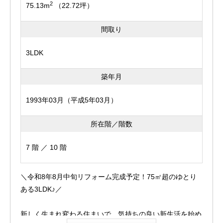
キ・エース 花園店まで968ｍ
2
75.13m
（22.72坪）
<実際に歩いた時の距離とは異なる場合がございますの
で、予めご了承ください。>
間取り
3LDK
築年月
1993年03月（平成5年03月）
所在階／階数
7 階 ／ 10 階
＼令和8年8月中旬リフォーム完成予定！75㎡超のゆとり
ある3LDK♪／
新しく生まれ変わる住まいで、気持ちの良い新生活を始め