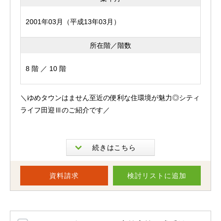
出かけにも便利な立地！
2001年03月（平成13年03月）
ペット飼育可能なのも嬉しいポイント♪（飼育細則あり）
所在階／階数
長嶺小学校・長嶺中学校校区内で、子育て世帯にもおすす
めです。
8 階 ／ 10 階
駐車場は平置きタイプを確保。敷地内駐車場の引継ぎが可
＼ゆめタウンはません至近の便利な住環境が魅力◎シティ
能。
ライフ田迎Ⅲのご紹介です／
生活利便性と住みやすさを兼ね備えた、長く快適に暮らせ
る住まいです。
10階建ての8階に所在する当物件！
現在リフォーム工事中です。
資料請求
検討リスト
に追加
内覧・お引渡しは令和8年8月中旬以降を予定しておりま
角部屋につき3面採光と非常に明るく、風通しも良いため
す。お問い合わせは随時受付中です。
一年を通して快適に過ごすことができます♪