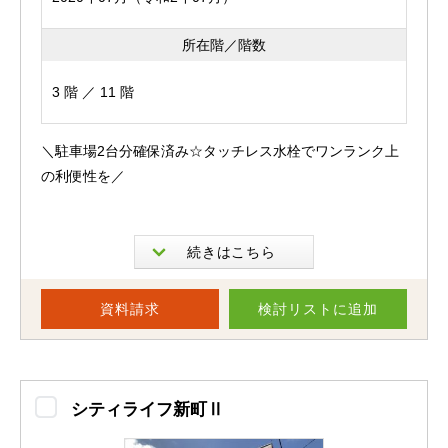
所在階／階数
3 階 ／ 11 階
＼駐車場2台分確保済み☆タッチレス水栓でワンランク上
の利便性を／
長嶺中学校に程近い立地の『サンパーク長嶺南グラッセ』
のご紹介です★
資料請求
検討リスト
に追加
四季折々の植栽と、シンボルツリーが住まう方を迎えるア
プローチがなんとも素敵。より一層雰囲気の良さを引き立
てます。
シティライフ新町Ⅱ
広々としたエントランスや共有部分の自習部屋もおすすめ