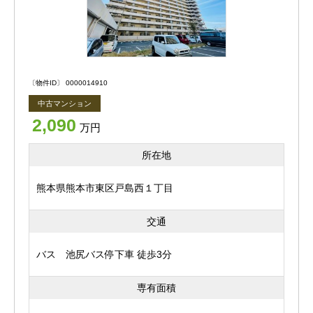
・城の湯整骨院まで145ｍ ・イエズスの聖心病院ま
で184ｍ ・上熊本内科まで205ｍ ・林田歯科医院
まで274ｍ ・たなか益田クリニックまで285ｍ ・
物件は最新の情報を記載するよう心がけておりますが、
外間整形外科医院まで352ｍ ・なでしこガーデン上熊
来客されました際にあわせてご紹介を行っているため、す
本まで411ｍ ・かみくまもと耳鼻咽喉科まで414ｍ
〔物件ID〕 0000014910
でに成約、商談が入ってしまっている場合があります。
・中山歯科医院まで415ｍ ・中根歯科医院まで441
中古マンション
ｍ ・セブンイレブン 上熊本2丁目店まで183ｍ ・
気になる物件がございましたら、お早めにお問合せくださ
2,090
ファミリーマート 熊本段山本町店まで448ｍ ・セブン
万円
いますようお願いいたします。
イレブン 熊本花園1丁目店まで458ｍ ・ファミリーマ
所在地
※掲載内容と現況に相違がある場合は、現況優先とさせて
ート 上熊本2丁目店まで521ｍ ・ローソン 上熊本一丁
いただきます。
目店まで604ｍ ・ローソン 熊本医療センター店まで75
熊本県熊本市東区戸島西１丁目
7ｍ ・セブンイレブン 熊本新町3丁目店まで777ｍ
・ファミリーマート 熊本古城町店まで839ｍ ・セブ
交通
ンイレブン 熊本京町店まで894ｍ ・ローソン 熊本新
町三丁目店まで932ｍ ・イワサキ・エース 上熊本店ま
バス 池尻バス停下車 徒歩3分
で405ｍ ・マックスバリュ 内坪井店まで679ｍ ・
あいあいまで700ｍ ・ゆめマート島崎まで800ｍ
専有面積
・イワサキACE JR上熊本駅店まで892ｍ ・イワサ