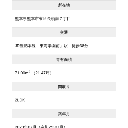
※現在居住中ですので内覧ご希望の際は日程調整が必要な
店まで959ｍ ・マルショク 子飼店まで982ｍ
所在地
可能性がございます。
<実際に歩いた時の距離とは異なる場合がございますの
※ペット相談（飼育できるペットには規定がございます。
熊本県熊本市東区長嶺南７丁目
で、予めご了承ください。>
詳しくはお問い合わせください。）
交通
※緩衝区 月出小学校（約1,400ｍ）
JR豊肥本線「東海学園前」駅 徒歩38分
物件は最新の情報を記載するよう心がけておりますが、
専有面積
来客されました際にあわせてご紹介を行っているため、す
でに成約、商談が入ってしまっている場合があります。
2
71.00m
（21.47坪）
気になる物件がございましたら、お早めにお問合せくださ
間取り
いますようお願いいたします。
※掲載内容と現況に相違がある場合は、現況優先とさせて
2LDK
いただきます。
築年月
2020年07月（令和2年07月）