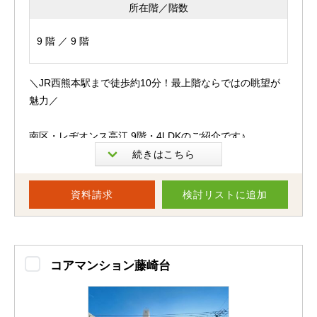
もぴったり。
所在階／階数
緑豊かな広い公園で体を動かしながら、家族みんなで健康
的な毎日を過ごせそうですね♪
9 階 ／ 9 階
周辺環境も充実しています。
＼JR西熊本駅まで徒歩約10分！最上階ならではの眺望が
徒歩圏内にはコンビニやディスカウントストアなどのお買
魅力／
い物施設もあり、日々のお買い物にも便利です。
南区・レヂオンス高江 9階・4LDKのご紹介です♪
また、熊本インターへのアクセスも良好なため、高速道路
を利用した通勤やお出かけが多い方にも嬉しい立地です。
今回お預かりしたのは、最上階9階部分の4LDK。
南向きのお部屋で陽当たりも良く、バルコニーからは遠く
資料請求
検討リスト
に追加
自然のゆとりと利便性のどちらも叶うこの住環境で、家族
の山々まで見渡せる開放感あふれる眺望をお楽しみいただ
の新しい暮らしを始めてみませんか？
けます。
ぜひ一度、現地でこの心地よさをご体感ください♪＾＾
部屋数にゆとりがあるため、主寝室・子ども部屋・仕事部
コアマンション藤崎台
屋など、ご家族のライフスタイルに合わせた使い分けが可
能。
※ペット相談（飼育できるペットには規定がございます。
それぞれのプライベート空間をしっかり確保できます。