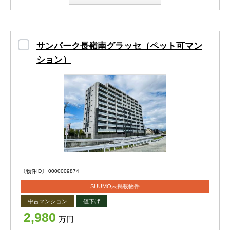
・熊本市立桜山中学校まで1500ｍ ・熊本市立必由
また、長嶺小学校・長嶺中学校が近く、子育て世帯にも安
館高校まで530ｍ ・私立ルーテル学院高校まで603
心の立地。お子様の通学も安心です。
ｍ ・熊本県立済々黌高等学校まで681ｍ ・九州ル
サンパーク長嶺南グラッセ（ペット可マン
ーテル学院大学まで614ｍ ・坪井中央公園まで76ｍ
加えて、国体道路へのアクセスも良好で、熊本市中心部や
ション）
・坪井川遊水公園まで447ｍ ・坪井川緑地まで471
大津方面への移動もスムーズ。
ｍ ・森永上野胃・腸・肛門科まで237ｍ ・くろか
み心身クリニックまで522ｍ ・渡辺医院まで571ｍ
車で約5分圏内にはスーパーやコンビニなど生活利便施設
・いしばし小児科まで603ｍ ・寺原診療所まで613
が揃い、
ｍ ・きはら循環器科内科まで616ｍ ・こが歯科ク
毎日のお買い物にも困りません♡
リニックまで624ｍ ・あさはら整形外科まで693ｍ
・エミタスガーデン薬園町まで720ｍ ・熊本市在宅
快適な室内空間と充実の設備、そしてペットとの暮らし。
福祉センター中央まで732ｍ ・小島眼科まで825ｍ
すべてが揃ったこの住まいで、新しい毎日を始めてみませ
・朝日野総合病院まで879ｍ ・セブンイレブン 熊本
〔物件ID〕 0000009874
んか？
坪井6丁目店まで138ｍ ・ファミリーマート 熊本済々
SUUMO未掲載物件
黌高前店まで509ｍ ・セブンイレブン 熊本黒髪2丁目
ぜひお気軽にお問い合わせください。
店まで567ｍ ・セブンイレブン 熊本壺川1丁目店まで7
中古マンション
値下げ
19ｍ ・セブンイレブン 熊本坪井3丁目店まで950ｍ
2,980
万円
・ロッキー 坪井店まで864ｍ ・A-プライス 北熊本