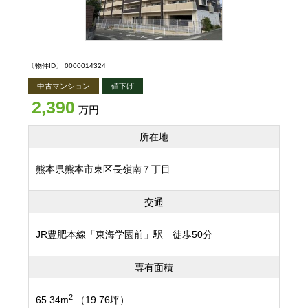
そのままお住まいいただくことはもちろん、自分好みにリ
※現在居住中ですので内覧ご希望の際は日程調整が必要な
フォームして理想の住まいを叶えたい方にもおすすめ！
可能性がございます。
広さがあるからこそ、間取り変更や設備のグレードアップ
※ペット相談（飼育できるペットには規定がございます。
など、住まいづくりの楽しみも広がります。
〔物件ID〕 0000014324
詳しくはお問い合わせください。）
中古マンション
値下げ
※緩衝区（小学校）：田迎小学校／出水南小学校
周辺環境も充実。
2,390
※緩衝区（中学校）：託麻中学校／出水南中学校
万円
コンビニやスーパーが徒歩圏内に揃い、毎日のお買い物も
ラクラクです♪
所在地
物件は最新の情報を記載するよう心がけておりますが、
駅周辺には飲食店や美容室などの店舗も多く、生活利便性
熊本県熊本市東区長嶺南７丁目
来客されました際にあわせてご紹介を行っているため、す
の高さが魅力のエリア。
でに成約、商談が入ってしまっている場合があります。
交通
JR駅・バス停ともに近いため、お車をお持ちでない方
気になる物件がございましたら、お早めにお問合せくださ
JR豊肥本線「東海学園前」駅 徒歩50分
や、将来車を手放した後も安心して暮らせます。
いますようお願いいたします。
※掲載内容と現況に相違がある場合は、現況優先とさせて
専有面積
現在ご内覧も可能です。
いただきます。
ぜひ現地にて、広さや住み心地を実際にご体感ください＾
2
65.34m
（19.76坪）
＾