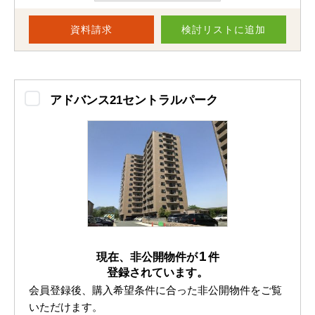
ゆとりと利便性を兼ね備えた、3階・2LDKのお部屋が登場
しました。
資料請求
検討リスト
に追加
もともと3LDKだった間取りを2LDKへと変更し、リビング
をゆったり拡張。
開放感あふれる広々とした空間が、毎日の暮らしにゆとり
アドバンス21セントラルパーク
をもたらします。
その一方で、和室と洋室をそれぞれ1部屋ずつ確保してお
り、
プライベート空間もしっかりと確保された“ちょうどい
い”間取りです。
室内は大変丁寧に使用されており、とても綺麗です。
大掛かりなリフォームの必要もなく、スムーズに新生活を
1
現在、非公開物件が
件
スタートできます＾＾
登録されています。
会員登録後、購入希望条件に合った非公開物件をご覧
キッチンには食洗機や3口コンロ、グリルを備えたシステ
いただけます。