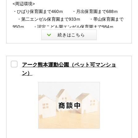
<周辺環境>
・ひばり保育園まで460ｍ ・月出保育園まで688ｍ
・第二エンゼル保育園まで933ｍ ・帯山保育園まで
950ｍ ・認定こども園エンゼル保育園まで984ｍ
・熊本市立山ノ内小学校まで228ｍ ・熊本市立月出
小学校まで566ｍ ・熊本市立錦ケ丘中学校まで2100
ｍ ・熊本県立東稜高校まで613ｍ ・熊本県立大学
まで958ｍ ・立花歯科医院まで215ｍ ・広重耳鼻
アーク熊本運動公園（ペット可マンショ
咽喉科医院まで305ｍ ・もとむら小児クリニックまで
ン）
338ｍ ・あやの里まで351ｍ ・松原リウマチ科・
整形外科まで398ｍ ・新外レッツ歯科まで433ｍ
・ニキハーティーホスピタルまで447ｍ ・小柳病院
まで467ｍ ・むらかみ内科クリニックまで473ｍ
・吉祥苑新外まで487ｍ ・ファミリーマート 熊本小
峯二丁目店まで482ｍ ・セブンイレブン 熊本新外3丁
目店まで542ｍ ・セブンイレブン 熊本山ノ神店まで65
7ｍ ・ファミリーマート 熊本小峯4丁目店まで727ｍ
・セブンイレブン 熊本月出2丁目店まで753ｍ ・フ