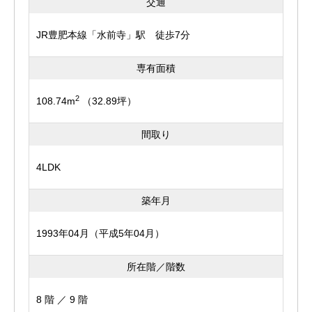
野菜や果物、観葉植物、ハーブなどを育てるのも定番の楽
交通
しみ方です◎
JR豊肥本線「水前寺」駅 徒歩7分
トマトやいちごを育てて収穫を楽しんだり♪ベランダで育
専有面積
てたハーブを摘んで料理に使ったり♪
2
108.74m
（32.89坪）
毎日がワクワクと楽しくなりそうですね！
間取り
3部屋の洋室は全て6帖あり、収納力もバッチリです！！
4LDK
寝室や子供部屋など、ライフスタイルに合わせて自由にお
築年月
使いください＾＾
1993年04月（平成5年04月）
周りは住環境の整った住みやすいエリアです◎
所在階／階数
小学校や中学校も通いやすい距離なので、お子様の通学も
8 階 ／ 9 階