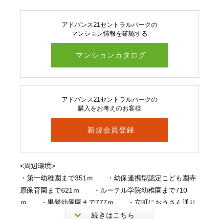
ムキッチンを採用。
日々のお料理時間を、より快適で楽しいひとときへと演出
アドバンス21セントラルパークの
してくれます♪
マンション情報を確認する
さらに、浴室暖房乾燥機や追焚機能、シャワー付洗面化粧
マンションカタログ
台、温水洗浄便座など、
水回り設備も充実しており、暮らしの質をしっかりと高め
てくれます。
アドバンス21セントラルパークの
購入をお考えのお客様
そして何より嬉しいのが、ペットと一緒に暮らせる住まい
であること。
新規会員登録
大切な家族の一員とともに、心温まる日々をお過ごしいた
だけます(=^・^=)
<周辺環境>
オートロックやモニター付インターホン、防犯カメラな
・第一幼稚園まで351ｍ ・幼保連携型認定こども園寺
ど、安心のセキュリティ設備も完備。
原保育園まで621ｍ ・ルーテル学院幼稚園まで710
さらに宅配BOXやエレベーターも備わっており、忙しい毎
ｍ ・黒髪幼愛園まで777ｍ ・立町におうさん通り
日をしっかりとサポートしてくれます。
保育園まで872ｍ ・熊本市立黒髪小学校まで710ｍ