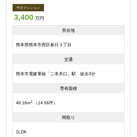
来客されました際にあわせてご紹介を行っているため、す
ったりとくつろげる広さです。
中古マンション
でに成約、商談が入ってしまっている場合があります。
3,400
万円
全居室収納付きでお部屋をすっきり保てるほか、南西向き
気になる物件がございましたら、お早めにお問合せくださ
バルコニーからは明るい陽光が差し込み、心地よい暮らし
所在地
いますようお願いいたします。
を演出します。
※掲載内容と現況に相違がある場合は、現況優先とさせて
熊本県熊本市西区春日３丁目
いただきます。
ペットと暮らせるマンション（規約あり）
交通
大切な家族の一員と快適な毎日をお過ごしいただけます。
熊本市電健軍線「二本木口」駅 徒歩3分
オートロックや宅配ボックスを備え、セキュリティ面や共
専有面積
用設備も充実。
2
48.16m
（14.56坪）
さらに駐車場は1住戸につき1台確保（再抽選あり）されて
おり、お車をお持ちの方にも安心です。
間取り
徒歩圏内にはスーパーやコンビニ、アミュプラザくまもと
1LDK
などの商業施設が揃い、毎日のお買い物も快適♪