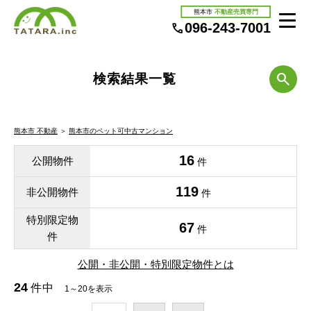
熊本市
不動産売買専門
096-243-7001
検索結果一覧
熊本市 不動産
＞
熊本市のペット可中古マンション
16
公開物件
件
119
非公開物件
件
特別限定物
67
件
件
公開・非公開・特別限定物件とは
24
件中
1～20を表示