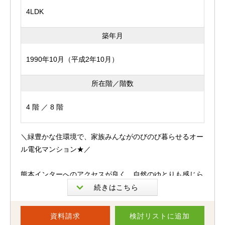
4LDK
築年月
1990年10月（平成2年10月）
所在階／階数
4 階 ／ 8 階
＼緑豊かな住環境で、家族みんながのびのび暮らせるオー
ル電化マンション★／
熊本インターへのアクセスが良く、自然のゆとりも感じら
れる「アーク熊本運動公園」
郊外ならではの落ち着いた住環境の中で、家族との穏やか
な毎日を叶えられる住まいです。
資料請求
検討リスト
に追加