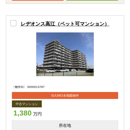
間取りはゆとりある4LDK。
それぞれの個室を確保しながら、リビングでは家族が自然
と集まれる、温かい暮らしをイメージできる空間です。
レヂオンス高江（ペット可マンション）
子ども部屋や書斎、趣味のお部屋など、ライフスタイルに
合わせて多彩に使えるのも魅力。
お子さまの成長や生活の変化にも柔軟に対応でき、長く快
適に暮らしていただけます♪
また、廊下→洗面→キッチンへとぐるっとつながる回遊動
線を採用。
帰宅後の動きや家事の移動がスムーズで、忙しい子育て世
〔物件ID〕 0000013787
帯にも嬉しい設計です。
SUUMO未掲載物件
中古マンション
キッチンはリフォーム履歴があり、食洗機付きのシステム
1,380
万円
キッチンを完備。
三口IHクッキングヒーターで調理もしやすく、毎日使う場
所在地