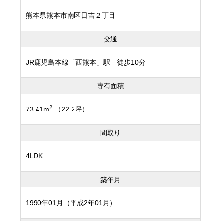
所だからこそ嬉しい使い勝手の良さが魅力です。
熊本県熊本市南区日吉２丁目
さらに、こちらの物件はオール電化。
ガス基本料金がかからないため光熱費の管理がしやすく、
交通
IHクッキングヒーターはお手入れも簡単。
火を使わないため、小さなお子さまやご年配の方がいるご
JR鹿児島本線「西熊本」駅 徒歩10分
家庭でも安心してお使いいただけます＾＾
専有面積
そのままお住まいいただくのはもちろん、自分好みにリフ
2
73.41m
（22.2坪）
ォームするのもおすすめ。
リビングを広げて家族団らんの空間をさらにゆったりさせ
間取り
たり、床やクロスを変えるだけでもお部屋の雰囲気はぐっ
と変わります♪
4LDK
そして嬉しいポイントがもう一つ。
築年月
こちらのマンションはペット飼育も可能です！(=^・^=)
1990年01月（平成2年01月）
近くには運動公園があり、ワンちゃんとのお散歩コースに