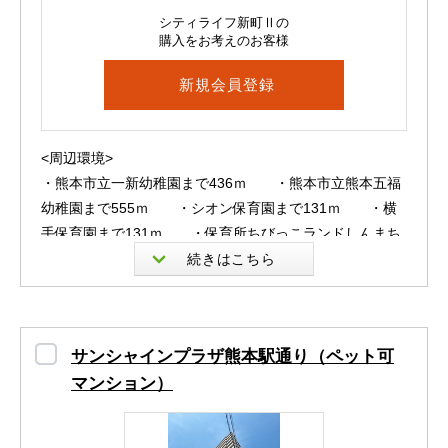
す！
シティライフ新町Ⅱの
購入をお考えのお客様
年中心地よい日差しに恵まれますよ( ^ω^ )
新規会員登録
対面キッチンでご家族との会話を楽しみながら料理ができ
ます。
<周辺環境>
キッチン水栓はスマートなタッチレス式！ワンランク上の
・熊本市立一新幼稚園まで436ｍ ・熊本市立熊本五福
利便性をご利用いただけます☆
幼稚園まで555ｍ ・シオン保育園まで131ｍ ・横
手保育園まで131ｍ ・保育所ちびっこランドしんまち
ホーローパネルやキッチンカウンター収納など素敵なポイ
園まで287ｍ ・しんまち保育園まで288ｍ ・かな
ントを挙げだしたら止まらなくなってきました(;^_^A
らんどまで404ｍ ・保育所すきっぷランドかじやまち
園まで484ｍ ・ひまわりばたけまで700ｍ ・熊本
浴室もこだわりの『マイクロバブル浴』がオススメ！
市立五福小学校まで299ｍ ・熊本市立一新小学校まで
サンシャインプラザ熊本駅通り（ペット可
480ｍ ・熊本市立慶徳小学校まで703ｍ ・熊本市
ぜひ、現地で語らせてください(m´・ω・｀)m
マンション）
立西山中学校まで608ｍ ・熊本県立第一高校まで621
ｍ ・九州技術教育専門学校熊本校まで537ｍ ・専
また、ペットが飼育OKという点も、ポイント高いです。
門学校湖東カレッジ唐人町校まで628ｍ ・北岡自然公