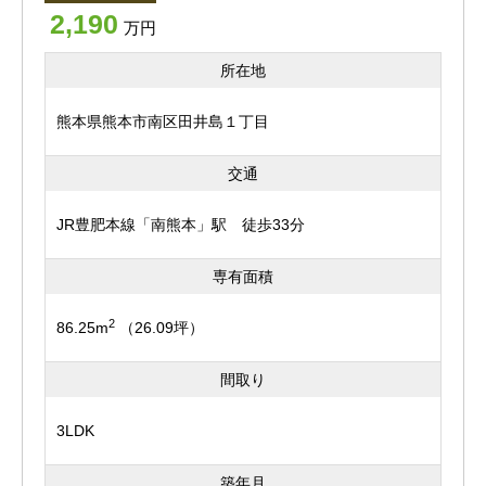
り保ちやすいのも嬉しいポイント。
2,190
万円
家族が集まるLDKとプライベート空間のバランスが取れ
所在地
た、暮らしやすい間取り。
熊本県熊本市南区田井島１丁目
浴室・トイレ・洗面化粧台などの水回りを一新し、給排水
管交換やクロス・床材の張替えなどの内装リフォームも実
交通
施予定。
JR豊肥本線「南熊本」駅 徒歩33分
きれいに生まれ変わるお部屋で、新生活を気持ちよくスタ
ートできます＾＾
専有面積
周辺にはマックスバリュやドラッグストアモリ、ファミリ
2
86.25m
（26.09坪）
ーマートなどの生活利便施設が充実。
間取り
毎日のお買い物に便利なほか、飲食店も点在しており、外
食やテイクアウトも気軽に楽しめます。
3LDK
また、「池尻」バス停まで徒歩約3分と、通勤・通学やお
築年月