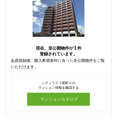
です( *´艸｀)
家だと集中できない！と思われている方も集中してお勉強
などに取り組めますね(^O^)／
無料Wi-Fiに接続も可能です☆彡嬉しいポイント。また、
共用部WC・自動販売機も完備。
1
現在、非公開物件が
件
魅力的すぎます♪
登録されています。
会員登録後、購入希望条件に合った非公開物件をご覧
建物は１１階建で所在階は３階となっております。
いただけます。
気になる間取りは２LDK♪
シティライフ新町Ⅱの
マンション情報を確認する
白を基調とした空間に、温もりのある木の質感がバランス
よく活きるリラックススペースが印象的＾＾
マンションカタログ
南東向きのバルコニーに面したリビングは開放感がありま