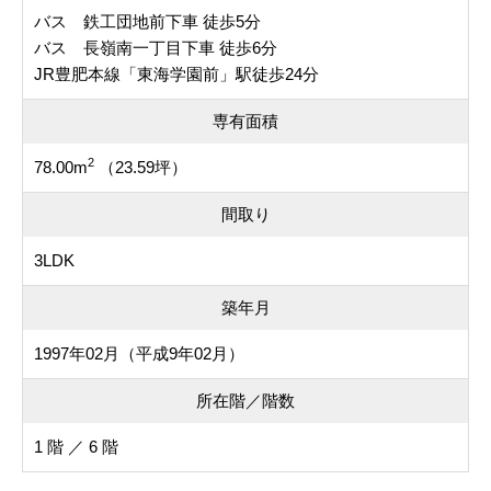
バス 鉄工団地前下車 徒歩5分
バス 長嶺南一丁目下車 徒歩6分
JR豊肥本線「東海学園前」駅徒歩24分
専有面積
2
78.00m
（23.59坪）
間取り
3LDK
築年月
1997年02月（平成9年02月）
所在階／階数
1 階 ／ 6 階