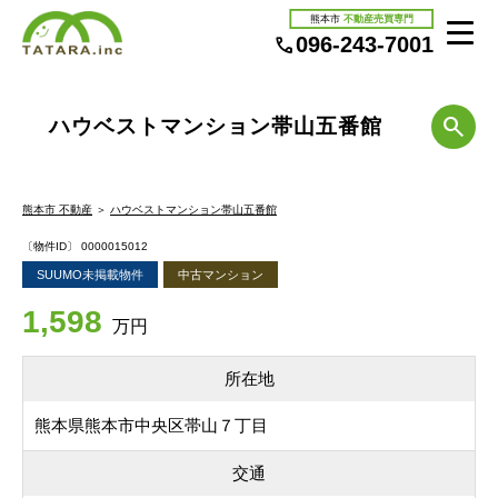
熊本市
不動産売買専門
096-243-7001
ハウベストマンション帯山五番館
熊本市 不動産
＞
ハウベストマンション帯山五番館
〔物件ID〕 0000015012
SUUMO未掲載物件
中古マンション
1,598
万円
所在地
熊本県熊本市中央区帯山７丁目
交通