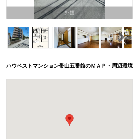
外観
N
ext
ハウベストマンション帯山五番館のＭＡＰ・周辺環境