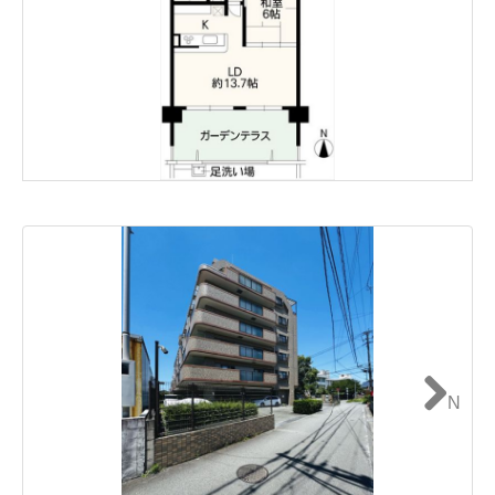
N
ext