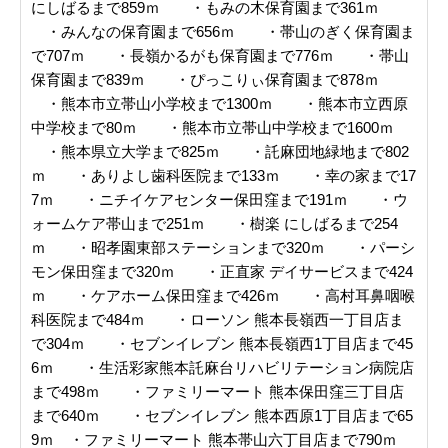
にしばるまで859ｍ ・もみの木保育園まで361ｍ
・みんなの保育園まで656ｍ ・帯山のぎく保育園ま
で707ｍ ・長嶺かるがも保育園まで776ｍ ・帯山
保育園まで839ｍ ・ぴっこりぃ保育園まで878ｍ
・熊本市立帯山小学校まで1300ｍ ・熊本市立西原
中学校まで80ｍ ・熊本市立帯山中学校まで1600ｍ
・熊本県立大学まで825ｍ ・託麻団地緑地まで802
ｍ ・ありよし歯科医院まで133ｍ ・幸の家まで17
7ｍ ・ニチイケアセンター保田窪まで191ｍ ・ウ
ォームケア帯山まで251ｍ ・樹楽 にしばるまで254
ｍ ・昭孝園東部ステーションまで320ｍ ・パーシ
モン保田窪まで320ｍ ・正直家 デイサービスまで424
ｍ ・ケアホーム保田窪まで426ｍ ・高村耳鼻咽喉
科医院まで484ｍ ・ローソン 熊本長嶺西一丁目店ま
で304ｍ ・セブンイレブン 熊本長嶺西1丁目店まで45
6ｍ ・生活彩家熊本託麻台リハビリテーション病院店
まで498ｍ ・ファミリーマート 熊本保田窪三丁目店
まで640ｍ ・セブンイレブン 熊本西原1丁目店まで65
9ｍ ・ファミリーマート 熊本帯山六丁目店まで790ｍ