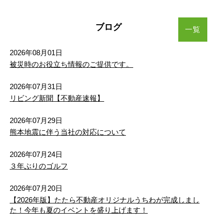
3,698万円
植木町味取
植木町宮原
植木町味取
植木町味取
植木町味取
植木町味取
植木町宮原
植木町宮原
植木町宮原
植木町宮原
2
建物面積 104.04m
ブログ
一覧
植木町舞尾
植木町山本
植木町舞尾
植木町舞尾
植木町舞尾
植木町舞尾
植木町山本
植木町山本
植木町山本
植木町山本
26/08/03
値下げ
2026年08月01日
植木町米塚
兎谷
植木町米塚
植木町米塚
植木町米塚
植木町米塚
兎谷
兎谷
兎谷
兎谷
熊本市中央区出水８丁目（２期）新築戸建 ２号棟
被災時のお役立ち情報のご提供です。
3,098万円
打越町
大窪
打越町
打越町
打越町
打越町
大窪
大窪
大窪
大窪
2
建物面積 104.33m
2026年07月31日
リビング新聞【不動産速報】
26/08/01
大鳥居町
梶尾町
大鳥居町
大鳥居町
大鳥居町
大鳥居町
梶尾町
梶尾町
梶尾町
梶尾町
値下げ
2026年07月29日
鹿子木町
釜尾町
鹿子木町
鹿子木町
鹿子木町
鹿子木町
釜尾町
釜尾町
釜尾町
釜尾町
熊本市東区榎町（２期）新築戸建 １号棟
熊本地震に伴う当社の対応について
3,398万円
2
建物面積 105.16m
北迫町
楠
北迫町
北迫町
北迫町
北迫町
楠
楠
楠
楠
2026年07月24日
３年ぶりのゴルフ
26/07/31
楠野町
黒髪
楠野町
楠野町
楠野町
楠野町
黒髪
黒髪
黒髪
黒髪
新着
2026年07月20日
熊本中央区琴平本町（２期）新築戸建 １号棟
【2026年版】たたら不動産オリジナルうちわが完成しまし
黒髪町坪井
小糸山町
黒髪町坪井
黒髪町坪井
黒髪町坪井
黒髪町坪井
小糸山町
小糸山町
小糸山町
小糸山町
3,698万円
た！今年も夏のイベントを盛り上げます！