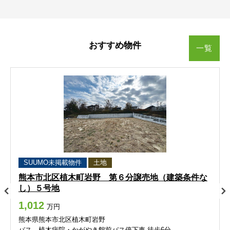
南町
山ノ内
南町
南町
南町
南町
山ノ内
山ノ内
山ノ内
山ノ内
おすすめ物件
山ノ神
弓削町
山ノ神
山ノ神
山ノ神
山ノ神
弓削町
弓削町
弓削町
弓削町
一覧
吉原町
若葉（１～３丁目）
吉原町
吉原町
吉原町
吉原町
若葉（１～３丁目）
若葉（１～３丁目）
若葉（１～３丁目）
若葉（１～３丁目）
若葉（４～６丁目）
若葉（４～６丁目）
若葉（４～６丁目）
若葉（４～６丁目）
若葉（４～６丁目）
熊本市西区
熊本市西区
熊本市西区
熊本市西区
熊本市西区
池亀町
池田
池亀町
池亀町
池亀町
池亀町
池田
池田
池田
池田
SUUMO未掲載物件
土地
熊本市北区植木町岩野 第６分譲売地（建築条件な
池上町
沖新町
池上町
池上町
池上町
池上町
沖新町
沖新町
沖新町
沖新町
し）５号地
1,012
万円
小島
小島上町
小島
小島
小島
小島
小島上町
小島上町
小島上町
小島上町
熊本県熊本市北区植木町岩野
バス 植木病院・かがやき館前バス停下車 徒歩6分