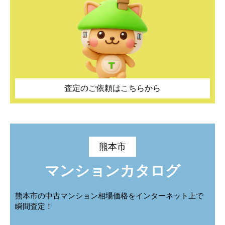
城山大塘
城山上代町
城山大塘
城山大塘
城山大塘
城山大塘
城山上代町
城山上代町
城山上代町
城山上代町
城山下代
城山半田
城山下代
城山下代
城山下代
城山下代
城山半田
城山半田
城山半田
城山半田
城山薬師
高橋町
城山薬師
城山薬師
城山薬師
城山薬師
高橋町
高橋町
高橋町
高橋町
田崎
田崎本町
田崎
田崎
田崎
田崎
田崎本町
田崎本町
田崎本町
田崎本町
査定のご依頼はこちらから
田崎町
谷尾崎町
田崎町
田崎町
田崎町
田崎町
谷尾崎町
谷尾崎町
谷尾崎町
谷尾崎町
津浦町
出町
津浦町
津浦町
津浦町
津浦町
出町
出町
出町
出町
熊本市
戸坂町
中島町
戸坂町
戸坂町
戸坂町
戸坂町
中島町
中島町
中島町
中島町
マンションカタログ
中原町
中松尾町
中原町
中原町
中原町
中原町
中松尾町
中松尾町
中松尾町
中松尾町
熊本市の中古マンション相場価格をインターネット上で
瞬間査定！
西松尾町
二本木
西松尾町
西松尾町
西松尾町
西松尾町
二本木
二本木
二本木
二本木