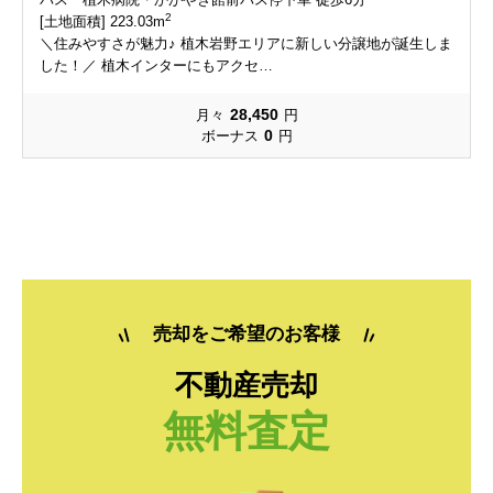
小島下町
春日
小島下町
小島下町
小島下町
小島下町
春日
春日
春日
春日
2
[土地面積] 223.03m
＼住みやすさが魅力♪ 植木岩野エリアに新しい分譲地が誕生しま
上熊本
上高橋
上熊本
上熊本
上熊本
上熊本
上高橋
上高橋
上高橋
上高橋
した！／ 植木インターにもアクセ…
28,450
月々
円
上代
上松尾町
上代
上代
上代
上代
上松尾町
上松尾町
上松尾町
上松尾町
0
ボーナス
円
河内町大多尾
河内町面木
河内町大多尾
河内町大多尾
河内町大多尾
河内町大多尾
河内町面木
河内町面木
河内町面木
河内町面木
河内町河内
河内町白浜
河内町河内
河内町河内
河内町河内
河内町河内
河内町白浜
河内町白浜
河内町白浜
河内町白浜
河内町岳
河内町東門寺
河内町岳
河内町岳
河内町岳
河内町岳
河内町東門寺
河内町東門寺
河内町東門寺
河内町東門寺
売却をご希望のお客様
河内町野出
河内町船津
河内町野出
河内町野出
河内町野出
河内町野出
河内町船津
河内町船津
河内町船津
河内町船津
不動産売却
京町本丁
島崎
京町本丁
京町本丁
京町本丁
京町本丁
島崎
島崎
島崎
島崎
無料査定
新土河原
新港
新土河原
新土河原
新土河原
新土河原
新港
新港
新港
新港