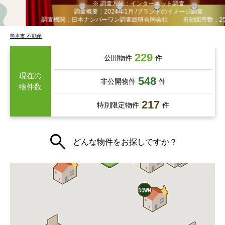
※ 調査方法：インターネット調査
調査概要：2024年1月 /ブランドのイメージ調査
調査機関：日本ナンバーワン調査総研合同会社
有効回答数：250名
熊本市 不動産
229
公開物件
件
現在の
548
非公開物件
件
物件数
217
特別限定物件
件
どんな物件をお探しですか？