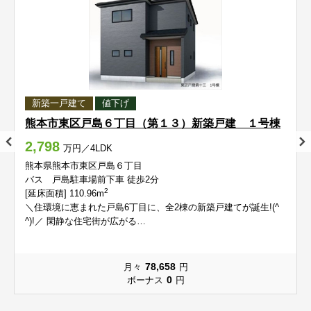
中江町
長嶺西
中江町
中江町
中江町
中江町
長嶺西
長嶺西
長嶺西
長嶺西
長嶺東
長嶺南
長嶺東
長嶺東
長嶺東
長嶺東
長嶺南
長嶺南
長嶺南
長嶺南
錦ケ丘
西原
錦ケ丘
錦ケ丘
錦ケ丘
錦ケ丘
西原
西原
西原
西原
新築一戸建て
値下げ
熊本市東区戸島６丁目（第１３）新築戸建 １号棟
沼山津
八反田
沼山津
沼山津
沼山津
沼山津
八反田
八反田
八反田
八反田
2,798
万円／4LDK
花立（１～４丁目）
花立（５、６丁目）
花立（１～４丁目）
花立（１～４丁目）
花立（１～４丁目）
花立（１～４丁目）
花立（５、６丁目）
花立（５、６丁目）
花立（５、６丁目）
花立（５、６丁目）
熊本県熊本市東区戸島６丁目
バス 戸島駐車場前下車 徒歩2分
2
[延床面積] 110.96m
東京塚町
東野
東京塚町
東京塚町
東京塚町
東京塚町
東野
東野
東野
東野
＼住環境に恵まれた戸島6丁目に、全2棟の新築戸建てが誕生!(^
^)!／ 閑静な住宅街が広がる…
東本町
東町
東本町
東本町
東本町
東本町
東町
東町
東町
東町
78,658
月々
円
平山町
広木町
平山町
平山町
平山町
平山町
広木町
広木町
広木町
広木町
0
ボーナス
円
保田窪
保田窪本町
保田窪
保田窪
保田窪
保田窪
保田窪本町
保田窪本町
保田窪本町
保田窪本町