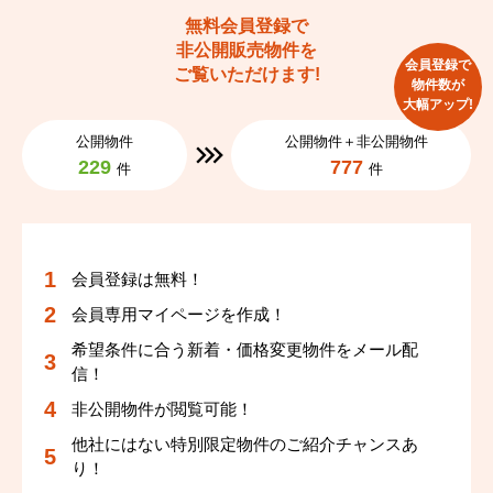
新市街
新町
新市街
新市街
新市街
新市街
新町
新町
新町
新町
無料会員登録で
非公開販売物件を
新屋敷
十禅寺
新屋敷
新屋敷
新屋敷
新屋敷
十禅寺
十禅寺
十禅寺
十禅寺
会員登録で
ご覧いただけます!
物件数が
大幅アップ!
十禅寺町
城東町
十禅寺町
十禅寺町
十禅寺町
十禅寺町
城東町
城東町
城東町
城東町
公開物件
公開物件＋非公開物件
229
777
件
件
水前寺
水前寺公園
水前寺
水前寺
水前寺
水前寺
水前寺公園
水前寺公園
水前寺公園
水前寺公園
水道町
菅原町
水道町
水道町
水道町
水道町
菅原町
菅原町
菅原町
菅原町
会員登録は無料！
船場町
船場町下
船場町
船場町
船場町
船場町
船場町下
船場町下
船場町下
船場町下
会員専用マイページを作成！
段山本町
千葉城町
段山本町
段山本町
段山本町
段山本町
千葉城町
千葉城町
千葉城町
千葉城町
希望条件に合う新着・価格変更物件をメール配
信！
中央街
坪井
中央街
中央街
中央街
中央街
坪井
坪井
坪井
坪井
非公開物件が閲覧可能！
他社にはない特別限定物件のご紹介チャンスあ
手取本町
通町
手取本町
手取本町
手取本町
手取本町
通町
通町
通町
通町
り！