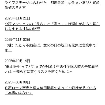
ライフステージに合わせた「都度最適」な住まい選びと資産
植木町正清
植木町鈴麦
植木町正清
植木町正清
植木町正清
植木町正清
植木町鈴麦
植木町鈴麦
植木町鈴麦
植木町鈴麦
熊本市東区戸島６丁目（第１３）新築戸建 １号棟
価値の考え方
2,798万円
2
建物面積 110.96m
植木町田底
植木町滴水
植木町田底
植木町田底
植木町田底
植木町田底
植木町滴水
植木町滴水
植木町滴水
植木町滴水
2025年11月21日
26/08/04
分譲マンションの「長さ」と「高さ」には理由がある！暮ら
植木町大和
植木町轟
植木町大和
植木町大和
植木町大和
植木町大和
植木町轟
植木町轟
植木町轟
植木町轟
しを支える寸法の秘密
値下げ
熊本市東区榎町（第６）新築戸建 ２号棟
植木町富応
植木町豊岡
植木町富応
植木町富応
植木町富応
植木町富応
植木町豊岡
植木町豊岡
植木町豊岡
植木町豊岡
2025年11月02日
3,398万円
（株）たたら不動産は、文化の日の祝日も元気に営業中で
2
建物面積 108.48m
植木町豊田
植木町投刀塚
植木町豊田
植木町豊田
植木町豊田
植木町豊田
植木町投刀塚
植木町投刀塚
植木町投刀塚
植木町投刀塚
す！
26/08/03
2025年10月14日
植木町那知
植木町一木
植木町那知
植木町那知
植木町那知
植木町那知
植木町一木
植木町一木
植木町一木
植木町一木
値下げ
“事故物件”ってどこまでが対象？中古住宅購入時の告知義務
熊本市東区東京塚町（３期）新築戸建 １号棟
とは ～知らずに買うリスクを防ぐために～
植木町平井
植木町平野
植木町平井
植木町平井
植木町平井
植木町平井
植木町平野
植木町平野
植木町平野
植木町平野
3,198万円
2
建物面積 109.09m
2025年09月08日
植木町平原
植木町広住
植木町平原
植木町平原
植木町平原
植木町平原
植木町広住
植木町広住
植木町広住
植木町広住
住宅ローン審査と個人信用情報のすべて：銀行が見ている
26/08/03
「本当のあなた」
値下げ
植木町舟島
植木町辺田野
植木町舟島
植木町舟島
植木町舟島
植木町舟島
植木町辺田野
植木町辺田野
植木町辺田野
植木町辺田野
熊本市東区湖東２丁目（１期）新築戸建 １号棟