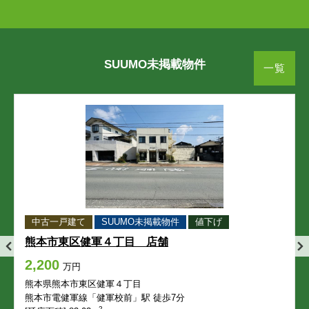
横紺屋町
横手
横紺屋町
横紺屋町
横紺屋町
横紺屋町
横手
横手
横手
横手
世安町
万町
世安町
世安町
世安町
世安町
万町
万町
万町
万町
SUUMO未掲載物件
一覧
練兵町
練兵町
練兵町
練兵町
練兵町
熊本市東区
熊本市東区
熊本市東区
熊本市東区
熊本市東区
秋津
秋津新町
秋津
秋津
秋津
秋津
秋津新町
秋津新町
秋津新町
秋津新町
秋津町秋田
石原
秋津町秋田
秋津町秋田
秋津町秋田
秋津町秋田
石原
石原
石原
石原
中古一戸建て
SUUMO未掲載物件
値下げ
石原町
出水
石原町
石原町
石原町
石原町
出水
出水
出水
出水
熊本市東区健軍４丁目 店舗
2,200
画図東
画図町上無田
画図東
画図東
画図東
画図東
画図町上無田
画図町上無田
画図町上無田
画図町上無田
万円
熊本県熊本市東区健軍４丁目
画図町重富
画図町下江津
熊本市電健軍線「健軍校前」駅 徒歩7分
画図町重富
画図町重富
画図町重富
画図町重富
画図町下江津
画図町下江津
画図町下江津
画図町下江津
2