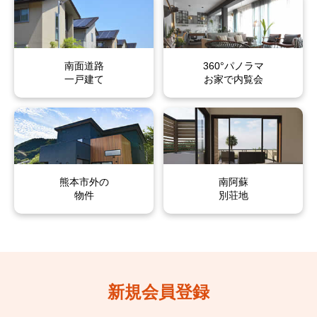
子飼本町
国府
子飼本町
子飼本町
子飼本町
子飼本町
国府
国府
国府
国府
国府本町
小沢町
国府本町
国府本町
国府本町
国府本町
小沢町
小沢町
小沢町
小沢町
南面道路
360°パノラマ
古城町
壺川
古城町
古城町
古城町
古城町
壺川
壺川
壺川
壺川
一戸建て
お家で内覧会
湖東
琴平
湖東
湖東
湖東
湖東
琴平
琴平
琴平
琴平
琴平本町
米屋町
琴平本町
琴平本町
琴平本町
琴平本町
米屋町
米屋町
米屋町
米屋町
呉服町
細工町
熊本市外の
呉服町
呉服町
呉服町
呉服町
細工町
細工町
細工町
細工町
南阿蘇
物件
別荘地
桜町
三郎
桜町
桜町
桜町
桜町
三郎
三郎
三郎
三郎
島崎
下通
島崎
島崎
島崎
島崎
下通
下通
下通
下通
新大江
新鍛冶屋町
新大江
新大江
新大江
新大江
新鍛冶屋町
新鍛冶屋町
新鍛冶屋町
新鍛冶屋町
新規会員登録