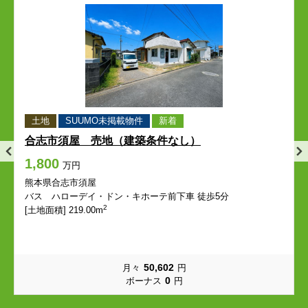
平成
保田窪
平成
平成
平成
平成
保田窪
保田窪
保田窪
保田窪
本荘
本荘町
本荘
本荘
本荘
本荘
本荘町
本荘町
本荘町
本荘町
本丸
松原町
本丸
本丸
本丸
本丸
松原町
松原町
松原町
松原町
南熊本
南千反畑町
南熊本
南熊本
南熊本
南熊本
南千反畑町
南千反畑町
南千反畑町
南千反畑町
土地
SUUMO未掲載物件
新着
合志市須屋 売地（建築条件なし）
南坪井町
宮内
南坪井町
南坪井町
南坪井町
南坪井町
宮内
宮内
宮内
宮内
1,800
万円
妙体寺町
迎町
妙体寺町
妙体寺町
妙体寺町
妙体寺町
迎町
迎町
迎町
迎町
熊本県合志市須屋
バス ハローデイ・ドン・キホーテ前下車 徒歩5分
2
[土地面積] 219.00m
室園町
本山
室園町
室園町
室園町
室園町
本山
本山
本山
本山
本山町
薬園町
本山町
本山町
本山町
本山町
薬園町
薬園町
薬園町
薬園町
50,602
月々
円
0
ボーナス
円
山崎町
弥生町
山崎町
山崎町
山崎町
山崎町
弥生町
弥生町
弥生町
弥生町