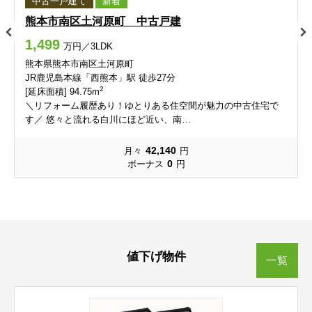
中古一戸建て
新着
熊本市南区土河原町 中古戸建
御領
栄町
御領
御領
御領
御領
栄町
栄町
栄町
栄町
1,499
万円／3LDK
桜木
佐土原
桜木
桜木
桜木
桜木
佐土原
佐土原
佐土原
佐土原
熊本県熊本市南区土河原町
JR鹿児島本線「西熊本」駅 徒歩27分
2
[延床面積] 94.75m
三郎
下江津
三郎
三郎
三郎
三郎
下江津
下江津
下江津
下江津
＼リフォーム履歴あり！ゆとりある住空間が魅力の中古住宅で
す／ 悠々と流れる白川にほど近い、南…
下南部
昭和町
下南部
下南部
下南部
下南部
昭和町
昭和町
昭和町
昭和町
42,140
月々
円
新生
0
新南部
新生
新生
新生
新生
ボーナス
円
新南部
新南部
新南部
新南部
新外
水源
新外
新外
新外
新外
水源
水源
水源
水源
月出
戸島
月出
月出
月出
月出
戸島
戸島
戸島
戸島
値下げ物件
一覧
戸島西
戸島本町
戸島西
戸島西
戸島西
戸島西
戸島本町
戸島本町
戸島本町
戸島本町
戸島町
渡鹿
戸島町
戸島町
戸島町
戸島町
渡鹿
渡鹿
渡鹿
渡鹿