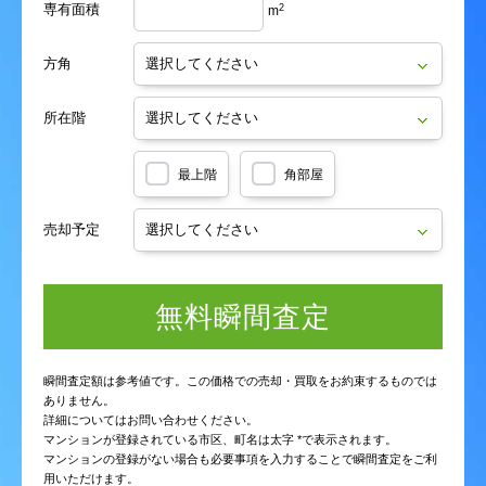
専有面積
2
m
野口
野口町
野口
野口
野口
野口
野口町
野口町
野口町
野口町
方角
野田
畠口町
野田
野田
野田
野田
畠口町
畠口町
畠口町
畠口町
所在階
八王寺町
八分字町
八王寺町
八王寺町
八王寺町
八王寺町
八分字町
八分字町
八分字町
八分字町
最上階
角部屋
浜口町
日吉
浜口町
浜口町
浜口町
浜口町
日吉
日吉
日吉
日吉
売却予定
平田
平成
平田
平田
平田
平田
平成
平成
平成
平成
無料瞬間査定
孫代町
馬渡
孫代町
孫代町
孫代町
孫代町
馬渡
馬渡
馬渡
馬渡
美登里町
南高江
美登里町
美登里町
美登里町
美登里町
南高江
南高江
南高江
南高江
瞬間査定額は参考値です。この価格での売却・買取をお約束するものでは
ありません。
御幸木部
御幸木部町
詳細についてはお問い合わせください。
御幸木部
御幸木部
御幸木部
御幸木部
御幸木部町
御幸木部町
御幸木部町
御幸木部町
マンションが登録されている市区、町名は太字 *で表示されます。
マンションの登録がない場合も必要事項を入力することで瞬間査定をご利
御幸西
御幸西無田町
御幸西
御幸西
御幸西
御幸西
御幸西無田町
御幸西無田町
御幸西無田町
御幸西無田町
用いただけます。