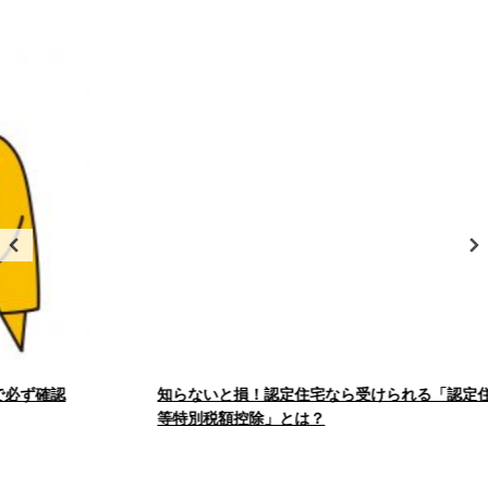
沖野
辛川
沖野
沖野
沖野
沖野
辛川
辛川
辛川
辛川
1,499万円
2
建物面積 94.75m
久保田
向陽台
久保田
久保田
久保田
久保田
向陽台
向陽台
向陽台
向陽台
26/07/24
新着
新山
杉並台
新山
新山
新山
新山
杉並台
杉並台
杉並台
杉並台
レーベン熊本駅レクシア（ペット可マンション）の新着物件
情報が登録されました。詳しくはお問い合わせください。
津久礼
戸次
津久礼
津久礼
津久礼
津久礼
戸次
戸次
戸次
戸次
26/07/24
花立
原水
値下げ
花立
花立
花立
花立
原水
原水
原水
原水
熊本市北区龍田弓削１丁目 分譲売地 ６号地
馬場楠
光の森
馬場楠
馬場楠
馬場楠
馬場楠
光の森
光の森
光の森
光の森
760万円
2
土地面積 168.40m
曲手
武蔵ヶ丘
曲手
曲手
曲手
曲手
武蔵ヶ丘
武蔵ヶ丘
武蔵ヶ丘
武蔵ヶ丘
26/07/23
新着
武蔵ヶ丘北
武蔵ヶ丘北
武蔵ヶ丘北
武蔵ヶ丘北
武蔵ヶ丘北
知らないと損！認定住宅なら受けられる「認定住宅等新築
熊本市北区梶尾町 中古戸建
等特別税額控除」とは？
1,699万円
阿蘇郡南阿蘇村
阿蘇郡南阿蘇村
阿蘇郡南阿蘇村
阿蘇郡南阿蘇村
阿蘇郡南阿蘇村
2
建物面積 199.55m