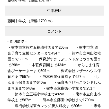
慶徳小学校 （距離 291 ｍ）
中学校区
藤園中学校 （距離 1700 ｍ）
コメント
<周辺環境>
・熊本市立熊本五福幼稚園まで205ｍ ・熊本市立 総
合子育て支援センターまで434ｍ ・熊本市立向山幼稚
園まで533ｍ ・保育所すきっぷランドかじやまち園ま
で298ｍ ・本荘保育園まで434ｍ ・からしま保育
舎ぴーかーぶーまで509ｍ ・株式会社マザーハウス保
育所まで557ｍ ・熊本夜間保育園まで627ｍ ・し
んまち保育園まで640ｍ ・保育所ちびっこランドしん
まち園まで643ｍ ・熊本市立慶徳小学校まで291ｍ
・熊本市立五福小学校まで492ｍ ・熊本市立向山小
学校まで587ｍ ・熊本市立藤園中学校まで1700ｍ
・専門学校湖東カレッジ唐人町校まで206ｍ ・専修