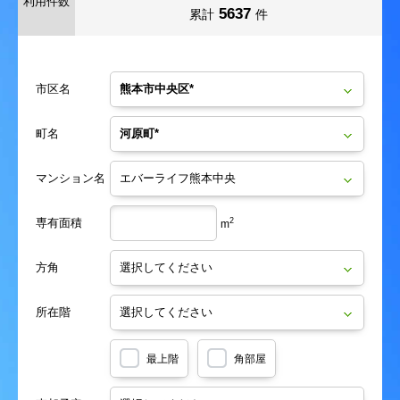
利用件数
5637
累計
件
市区名
町名
マンション名
専有面積
2
m
方角
所在階
最上階
角部屋