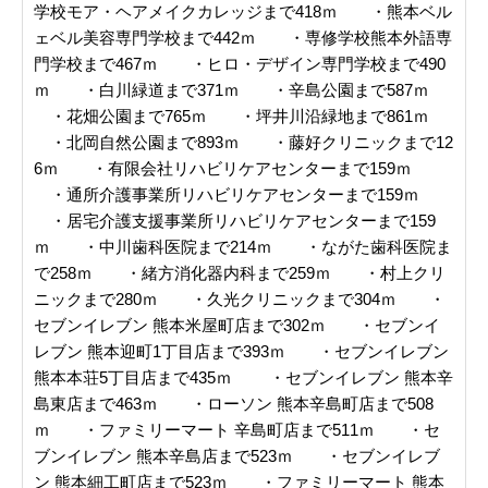
学校モア・ヘアメイクカレッジまで418ｍ ・熊本ベル
ェベル美容専門学校まで442ｍ ・専修学校熊本外語専
門学校まで467ｍ ・ヒロ・デザイン専門学校まで490
ｍ ・白川緑道まで371ｍ ・辛島公園まで587ｍ
・花畑公園まで765ｍ ・坪井川沿緑地まで861ｍ
・北岡自然公園まで893ｍ ・藤好クリニックまで12
6ｍ ・有限会社リハビリケアセンターまで159ｍ
・通所介護事業所リハビリケアセンターまで159ｍ
・居宅介護支援事業所リハビリケアセンターまで159
ｍ ・中川歯科医院まで214ｍ ・ながた歯科医院ま
で258ｍ ・緒方消化器内科まで259ｍ ・村上クリ
ニックまで280ｍ ・久光クリニックまで304ｍ ・
セブンイレブン 熊本米屋町店まで302ｍ ・セブンイ
レブン 熊本迎町1丁目店まで393ｍ ・セブンイレブン
熊本本荘5丁目店まで435ｍ ・セブンイレブン 熊本辛
島東店まで463ｍ ・ローソン 熊本辛島町店まで508
ｍ ・ファミリーマート 辛島町店まで511ｍ ・セ
ブンイレブン 熊本辛島店まで523ｍ ・セブンイレブ
ン 熊本細工町店まで523ｍ ・ファミリーマート 熊本