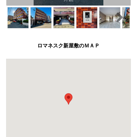
N
ext
ロマネスク新屋敷のＭＡＰ