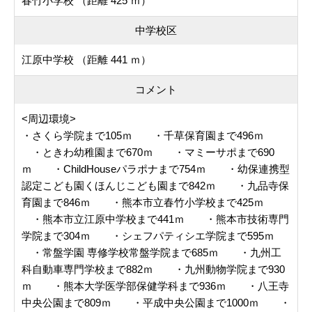
春竹小学校 （距離 425 ｍ）
中学校区
江原中学校 （距離 441 ｍ）
コメント
<周辺環境>
・さくら学院まで105ｍ ・千草保育園まで496ｍ
・ときわ幼稚園まで670ｍ ・マミーサポまで690
ｍ ・ChildHouseパラポナまで754ｍ ・幼保連携型
認定こども園くほんじこども園まで842ｍ ・九品寺保
育園まで846ｍ ・熊本市立春竹小学校まで425ｍ
・熊本市立江原中学校まで441ｍ ・熊本市技術専門
学院まで304ｍ ・シェフパティシエ学院まで595ｍ
・常盤学園 専修学校常盤学院まで685ｍ ・九州工
科自動車専門学校まで882ｍ ・九州動物学院まで930
ｍ ・熊本大学医学部保健学科まで936ｍ ・八王寺
中央公園まで809ｍ ・平成中央公園まで1000ｍ ・