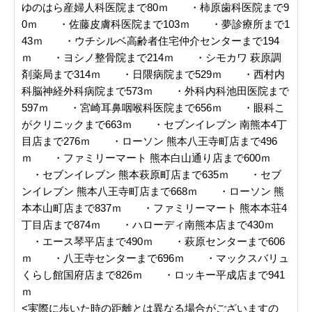
ゆのはら産婦人科医院まで80ｍ ・柿原歯科医院まで9
0ｍ ・佐藤皮膚科医院まで103ｍ ・夢診療所まで1
43ｍ ・ウチシルベ高齢者住宅仲介センターまで194
ｍ ・ヨシノ整骨院まで214ｍ ・シモカワ 萩原調
剤薬局まで314ｍ ・日隈病院まで529ｍ ・西村内
科脳神経外科病院まで573ｍ ・外科内科池田医院まで
597ｍ ・宮崎耳鼻咽喉科医院まで656ｍ ・眼科こ
がクリニックまで663ｍ ・セブンイレブン 南熊本4丁
目店まで276ｍ ・ローソン 熊本八王寺町店まで496
ｍ ・ファミリーマート 熊本白山通り店まで600ｍ
・セブンイレブン 熊本萩原町店まで635ｍ ・セブ
ンイレブン 熊本八王寺町店まで668ｍ ・ローソン 熊
本本山町店まで837ｍ ・ファミリーマート 熊本本荘4
丁目店まで874ｍ ・ハローディ南熊本店まで430ｍ
・エース琴平店まで490ｍ ・萩原センターまで606
ｍ ・八王寺センターまで696ｍ ・マックスバリュ
くらし館国府店まで826ｍ ・ロッキー平成店まで941
ｍ
<実際に歩いた時の距離とは異なる場合がございますの