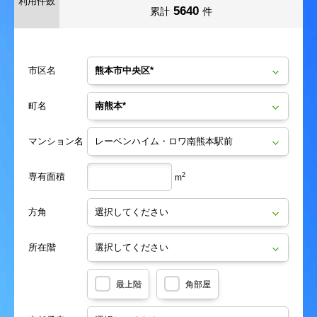
利用件数
5640
累計
件
市区名
町名
マンション名
専有面積
2
m
方角
所在階
最上階
角部屋