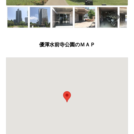
N
ext
優渾水前寺公園のＭＡＰ