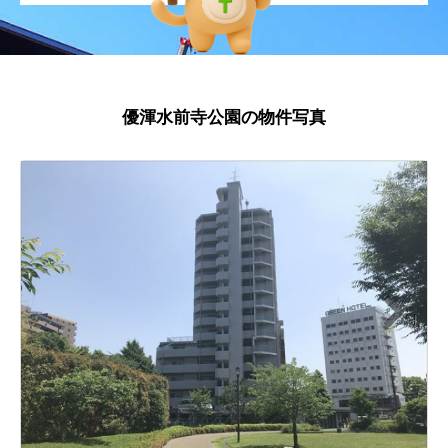
優渾水前寺公園の物件写真
N
ext