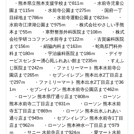
・熊本県立熊本支援学校まで811ｍ ・水前寺児童公
園まで115ｍ ・水前寺公園まで275ｍ ・国府一丁
目緑地まで786ｍ ・水前寺運動公園まで823ｍ ・
水前寺江津湖公園まで975ｍ ・株式会社やさしい手熊
本まで55ｍ ・寒野整形外科医院まで108ｍ ・株式
会社学研ココファン水前寺まで122ｍ ・古賀歯科医院
まで156ｍ ・絹脇内科まで163ｍ ・蛇島肛門科外
科まで180ｍ ・宇治歯科医院まで186ｍ ・デイサ
ービスセンター湧心苑ふれあい館まで235ｍ ・すえふ
じ医院まで242ｍ ・ファミリーマート 熊本水前寺公
園店まで265ｍ ・セブンイレブン 熊本出水2丁目店ま
で297ｍ ・ファミリーマート 熊本出水2丁目店まで36
1ｍ ・セブンイレブン 熊本水前寺公園店まで462ｍ
・ローソン 熊本県庁通り店まで808ｍ ・ローソン
熊本水前寺二丁目店まで831ｍ ・ローソン 熊本水前
寺五丁目店まで869ｍ ・ローソン 熊本出水ふれあい
通り店まで949ｍ ・セブンイレブン 熊本水前寺1丁目
店まで962ｍ ・ローソン 熊本神水一丁目店まで979
ｍ ・サニー 水前寺店まで924ｍ ・愛マート水前