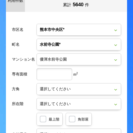
利用件数
5640
累計
件
市区名
町名
マンション名
専有面積
2
m
方角
所在階
最上階
角部屋