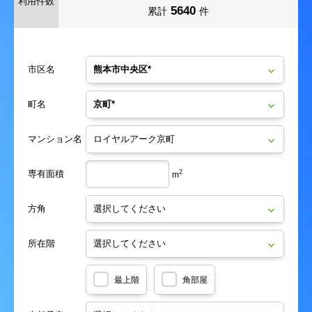
利用件数
5640
累計
件
市区名
町名
マンション名
専有面積
2
m
方角
所在階
最上階
角部屋