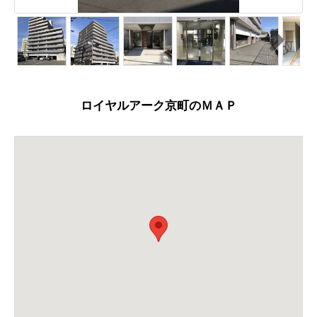
N
ext
ロイヤルアーク京町のＭＡＰ