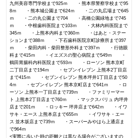
九州美容専門学校まで925ｍ ・熊本県警察学校まで95
8ｍ ・熊本城公園まで624ｍ ・二の丸広場まで645
ｍ ・二の丸公園まで704 ・高橋公園緑地まで745
ｍ ・中根歯科医院まで103ｍ ・大林内科医院まで
345ｍ ・上熊本内科まで360ｍ ・はあと・ステー
ションまで388ｍ ・下石歯科医院京町診療所まで397
ｍ ・柴田内科・柴田整形外科まで397ｍ ・行徳眼
科まで415ｍ ・イエズスの聖心病院まで549ｍ ・
鶴田胃腸科内科医院まで593ｍ ・ローソン 熊本京町
二丁目店まで194ｍ ・セブンイレブン 上熊本2丁目店
まで415ｍ ・セブンイレブン 熊本坪井1丁目店まで50
4ｍ ・セブンイレブン 熊本京町店まで641ｍ ・ロ
ーソン 上熊本一丁目店まで739ｍ ・ファミリーマー
ト 上熊本2丁目店まで760ｍ ・マックスバリュ 内坪井
店まで201ｍ ・ロッキー 坪井店まで642ｍ ・イワ
サキ・エース 上熊本店まで655ｍ ・イワサキ・エー
ス 並木坂店まで739ｍ ・スーパーみやはら上通店ま
で964ｍ
<実際に歩いた時の距離とは異なる場合がございますの