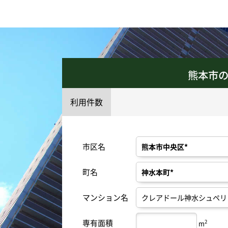
熊本市
利用件数
市区名
町名
マンション名
専有面積
2
m