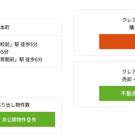
クレ
本町
購
校前」駅 徒歩5分
5分
育館前」駅 徒歩6分
クレ
売却
不動
売り出し物件数
0
非公開物件
件