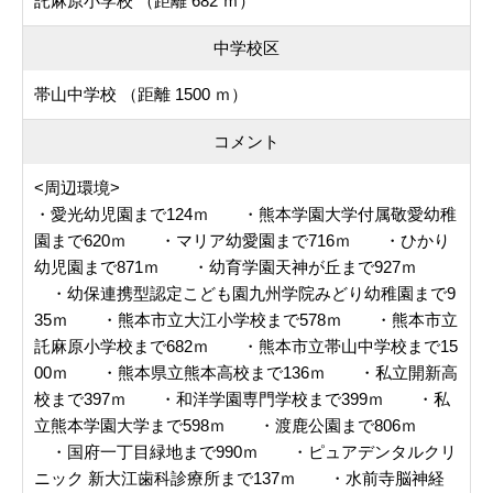
託麻原小学校 （距離 682 ｍ）
中学校区
帯山中学校 （距離 1500 ｍ）
コメント
<周辺環境>
・愛光幼児園まで124ｍ ・熊本学園大学付属敬愛幼稚
園まで620ｍ ・マリア幼愛園まで716ｍ ・ひかり
幼児園まで871ｍ ・幼育学園天神が丘まで927ｍ
・幼保連携型認定こども園九州学院みどり幼稚園まで9
35ｍ ・熊本市立大江小学校まで578ｍ ・熊本市立
託麻原小学校まで682ｍ ・熊本市立帯山中学校まで15
00ｍ ・熊本県立熊本高校まで136ｍ ・私立開新高
校まで397ｍ ・和洋学園専門学校まで399ｍ ・私
立熊本学園大学まで598ｍ ・渡鹿公園まで806ｍ
・国府一丁目緑地まで990ｍ ・ピュアデンタルクリ
ニック 新大江歯科診療所まで137ｍ ・水前寺脳神経