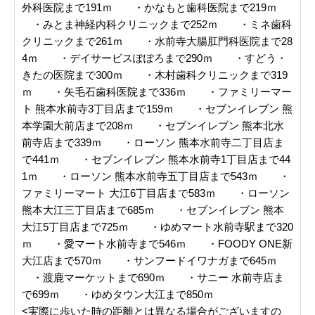
外科医院まで191ｍ ・かなもと歯科医院まで219ｍ
・みとま神経内科クリニックまで252ｍ ・ミネ歯科
クリニックまで261ｍ ・水前寺大腸肛門科医院まで28
4ｍ ・デイサービスぽぽろまで290ｍ ・すどう・
きたの医院まで300ｍ ・木村歯科クリニックまで319
ｍ ・矢毛石歯科医院まで336ｍ ・ファミリーマー
ト 熊本水前寺3丁目店まで159ｍ ・セブンイレブン 熊
本学園大前店まで208ｍ ・セブンイレブン 熊本北水
前寺店まで339ｍ ・ローソン 熊本水前寺二丁目店ま
で441ｍ ・セブンイレブン 熊本水前寺1丁目店まで44
1ｍ ・ローソン 熊本水前寺五丁目店まで543ｍ ・
ファミリーマート 大江6丁目店まで583ｍ ・ローソン
熊本大江三丁目店まで685ｍ ・セブンイレブン 熊本
大江5丁目店まで725ｍ ・ゆめマート水前寺駅まで320
ｍ ・愛マート水前寺まで546ｍ ・FOODY ONE新
大江店まで570ｍ ・サンフードイワナガまで645ｍ
・渡鹿マーケットまで690ｍ ・サニー 水前寺店ま
で699ｍ ・ゆめタウン大江まで850ｍ
<実際に歩いた時の距離とは異なる場合がございますの