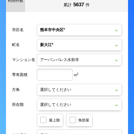
利用件数
5637
累計
件
市区名
町名
マンション名
専有面積
2
m
方角
所在階
最上階
角部屋