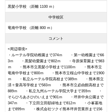
黒髪小学校 （距離 1100 ｍ）
中学校区
竜南中学校 （距離 800 ｍ）
コメント
<周辺環境>
・ルーテル学院幼稚園まで374ｍ ・第一幼稚園まで66
3ｍ ・黒髪幼愛園まで802ｍ ・寺原保育園まで983
ｍ ・熊本市立黒髪小学校まで1100ｍ ・熊本市立
竜南中学校まで800ｍ ・熊本市立桜山中学校まで1900
ｍ ・私立ルーテル学院高校まで389ｍ ・熊本県立
済々黌高等学校まで583ｍ ・熊本市立必由館高校まで
889ｍ ・私立九州ルーテル学院大学まで359ｍ ・
そらひろあさひのいえまで901ｍ ・坪井中央公園まで
347ｍ ・下立田立田邸緑地まで812ｍ ・小峯墓地
まで899ｍ ・株式会社ツクイ熊本坪井営業所まで156