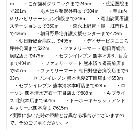
ｍ ・こが歯科クリニックまで245ｍ ・渡辺医院ま
で261ｍ ・あさはら整形外科まで304ｍ ・竜山内
科リハビリテーション病院まで348ｍ ・竜山訪問看護
ステーションまで360ｍ ・森永上野胃・腸・肛門科ま
で426ｍ ・朝日野居宅介護支援センターまで479ｍ
・朝日野総合病院まで495ｍ ・デイサービスこころ
坪井公園まで522ｍ ・ファミリーマート 朝日野総合
病院店まで479ｍ ・セブンイレブン 熊本坪井6丁目店
まで494ｍ ・ファミリーマート 熊本済々黌高前店ま
で507ｍ ・ファミリーマート 朝日野総合病院店まで6
03ｍ ・セブンイレブン 熊本黒髪2丁目店まで653ｍ
・セブンイレブン 熊本清水本町店まで828ｍ ・ロ
ーソン 熊本清水万石一丁目店まで889ｍ ・A-プライ
ス 北熊本店まで604ｍ ・トーホーキャッシュアンド
キャリー北熊本店まで615ｍ
<実際に歩いた時の距離とは異なる場合がございますの
で、予めご了承ください。>