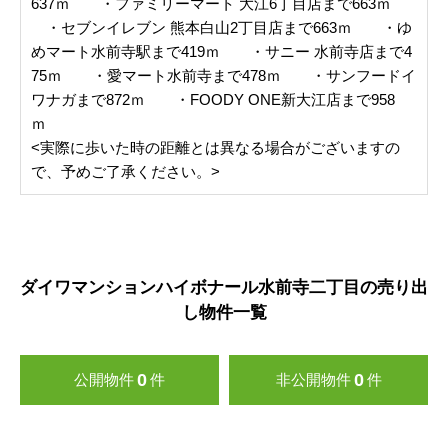
637ｍ ・ファミリーマート 大江6丁目店まで663ｍ
・セブンイレブン 熊本白山2丁目店まで663ｍ ・ゆ
めマート水前寺駅まで419ｍ ・サニー 水前寺店まで4
75ｍ ・愛マート水前寺まで478ｍ ・サンフードイ
ワナガまで872ｍ ・FOODY ONE新大江店まで958
ｍ
<実際に歩いた時の距離とは異なる場合がございますの
で、予めご了承ください。>
ダイワマンションハイボナール水前寺二丁目の売り出
し物件一覧
0
0
公開物件
件
非公開物件
件