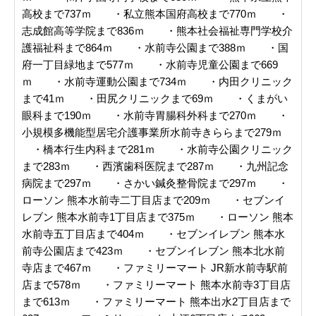
高校まで737ｍ ・私立熊本国府高校まで770ｍ ・
志成館高等学院まで836ｍ ・熊本社会福祉専門学校介
護福祉科まで864ｍ ・水前寺公園まで388ｍ ・国
府一丁目緑地まで577ｍ ・水前寺児童公園まで669
ｍ ・水前寺運動公園まで734ｍ ・内田クリニック
まで41ｍ ・田尻クリニックまで69ｍ ・くまがい
眼科まで190ｍ ・水前寺胃腸科外科まで270ｍ ・
小規模多機能型居宅介護事業所水前寺きららまで279ｍ
・橋本行生内科まで281ｍ ・水前寺公園クリニック
まで283ｍ ・西濱歯科医院まで287ｍ ・九州記念
病院まで297ｍ ・さかい鍼灸整骨院まで297ｍ ・
ローソン 熊本水前寺二丁目店まで209ｍ ・セブンイ
レブン 熊本水前寺1丁目店まで375ｍ ・ローソン 熊本
水前寺五丁目店まで404ｍ ・セブンイレブン 熊本水
前寺公園店まで423ｍ ・セブンイレブン 熊本北水前
寺店まで467ｍ ・ファミリーマート JR新水前寺駅前
店まで578ｍ ・ファミリーマート 熊本水前寺3丁目店
まで613ｍ ・ファミリーマート 熊本出水2丁目店まで