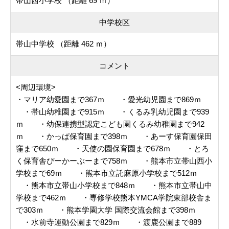
帯山西小学校 （距離 69 ｍ）
中学校区
帯山中学校 （距離 462 ｍ）
コメント
<周辺環境>
・マリア幼愛園まで367ｍ ・愛光幼児園まで869ｍ
・帯山幼稚園まで915ｍ ・くるみ乳幼児園まで939
ｍ ・幼保連携型認定こども園くるみ幼稚園まで942
ｍ ・かっぱ保育園まで398ｍ ・あーす保育園保田
窪まで650ｍ ・天使の園保育園まで678ｍ ・とろ
く保育舎ぴーかーぶーまで758ｍ ・熊本市立帯山西小
学校まで69ｍ ・熊本市立託麻原小学校まで512ｍ
・熊本市立帯山小学校まで848ｍ ・熊本市立帯山中
学校まで462ｍ ・専修学校熊本YMCA学院東部校舎ま
で303ｍ ・熊本学園大学 国際交流会館まで398ｍ
・水前寺運動公園まで829ｍ ・渡鹿公園まで889