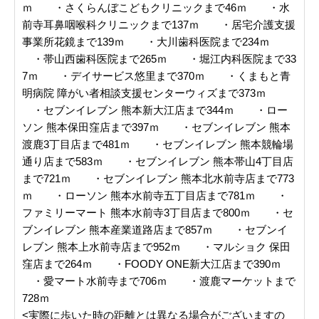
ｍ ・さくらんぼこどもクリニックまで46ｍ ・水
前寺耳鼻咽喉科クリニックまで137ｍ ・居宅介護支援
事業所花鏡まで139ｍ ・大川歯科医院まで234ｍ
・帯山西歯科医院まで265ｍ ・堀江内科医院まで33
7ｍ ・デイサービス悠里まで370ｍ ・くまもと青
明病院 障がい者相談支援センターウィズまで373ｍ
・セブンイレブン 熊本新大江店まで344ｍ ・ロー
ソン 熊本保田窪店まで397ｍ ・セブンイレブン 熊本
渡鹿3丁目店まで481ｍ ・セブンイレブン 熊本競輪場
通り店まで583ｍ ・セブンイレブン 熊本帯山4丁目店
まで721ｍ ・セブンイレブン 熊本北水前寺店まで773
ｍ ・ローソン 熊本水前寺五丁目店まで781ｍ ・
ファミリーマート 熊本水前寺3丁目店まで800ｍ ・セ
ブンイレブン 熊本産業道路店まで857ｍ ・セブンイ
レブン 熊本上水前寺店まで952ｍ ・マルショク 保田
窪店まで264ｍ ・FOODY ONE新大江店まで390ｍ
・愛マート水前寺まで706ｍ ・渡鹿マーケットまで
728ｍ
<実際に歩いた時の距離とは異なる場合がございますの