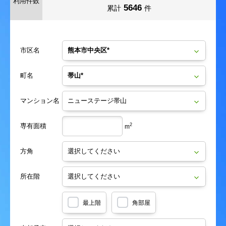
利用件数
5646
累計
件
市区名
町名
マンション名
専有面積
2
m
方角
所在階
最上階
角部屋