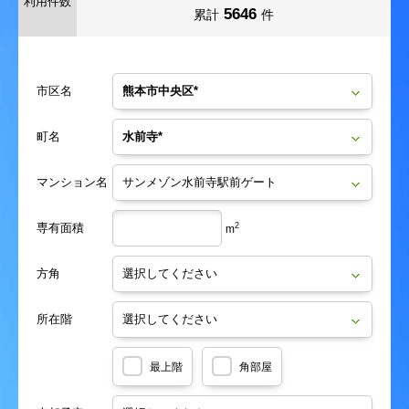
利用件数
5646
累計
件
市区名
町名
マンション名
専有面積
2
m
方角
所在階
最上階
角部屋