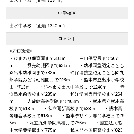
出水小学校 （距離 713 ｍ）
中学校区
出水中学校 （距離 1240 ｍ）
コメント
<周辺環境>
・ひまわり保育園まで391ｍ ・白山保育園まで567
ｍ ・愛光幼児園まで621ｍ ・幼稚園型認定こども
園出水幼稚園まで733ｍ ・幼保連携型認定こども園九
州学院みどり幼稚園まで746ｍ ・熊本市立出水小学校
まで713ｍ ・熊本市立出水中学校まで1240ｍ ・壺
渓塾水前寺校まで235ｍ ・和洋学園専門学校まで264
ｍ ・志成館高等学院まで468ｍ ・熊本県立熊本高
校まで513ｍ ・私立開新高校まで533ｍ ・熊本高
等理容学校まで613ｍ ・熊本デザイン専門学校まで75
5ｍ ・私立九州学院高校まで756ｍ ・国立法人熊
本大学薬学部まで775ｍ ・私立熊本国府高校まで823