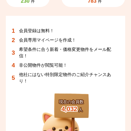
230
783
件
件
会員登録は無料！
会員専用マイページを作成！
希望条件に合う新着・価格変更物件をメール配
信！
非公開物件が閲覧可能！
他社にはない特別限定物件のご紹介チャンスあ
り！
現在の会員数
4,032
人