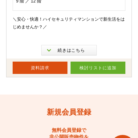
9 階 ／ 12 階
また、オートロックや宅配ボックスを備えているため、防
犯面や不在時の荷物受け取りも安心。
＼安心・快適！ハイセキュリティマンションで新生活をは
じめませんか？／
マンションならではの利便性も魅力です。
周辺環境も充実しており、熊本駅やアミュプラザくまもと
3号線沿いに佇むサーパスシリーズの築浅マンション！
を身近に利用可能。
お部屋は9階・南向きの3LDK。
資料請求
検討リスト
に追加
スーパーやコンビニ、郵便局など生活に必要な施設も徒歩
日当たり・風通しが良く、パートナーとのお二人暮らしか
圏内に揃っています。
らファミリーまで幅広くおすすめです♪
さらに敷地内駐車場を確保できるため、車移動が中心の方
キッチンからはリビングや和室を見渡せる設計で、お料理
にも嬉しい条件です。
中もお子さまの様子を見守れて安心＾＾
新規会員登録
三口コンロ＋食洗機付きのシステムキッチンで、毎日のお
「駅近」「リフォーム済み」「駐車場確保可能」という、
料理もスムーズに。
多くの方が求める条件を兼ね備えた一室。
無料会員登録で
各居室にはしっかり収納があり、スッキリ片付く暮らしが
非公開販売物件を