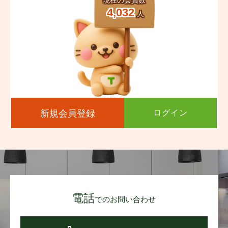
現在の会員数
いますようお願いいたします。
荷物の受け取りも顔認証でスマートに完了！
4,032
人
※掲載内容と現況に相違がある場合は、現況優先とさせて
毎日の安心と便利をどちらも叶えます。
いただきます。
周辺環境も文句なし◎
現地確認や資料請求はお気軽にお問い合わせください。
徒歩圏内に衣料品店・家電量販店・コンビニ・大型スーパ
ご連絡お待ちしております。
ー・ドラッグストアなど、生活に必要な施設がすべて揃っ
ています！
JR平成駅までは徒歩約8分、最寄りのバス停も徒歩約5分
とアクセス良好。
新規会員登録
ログイン
お車を使わない方にも暮らしやすい立地です。
安心・快適・便利がそろった理想の住まい。
このマンションで、家族みんなが笑顔になれる新生活をは
じめませんか？
電話
まずはお気軽にお問い合わせください(^^)/
でのお問い合わせ