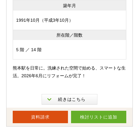
築年月
1991年10月（平成3年10月）
所在階／階数
5 階 ／ 14 階
熊本駅を日常に。洗練された空間で始める、スマートな生
活。2026年6月にリフォームが完了！
JR熊本駅徒歩圏内という利便性の高い立地にありなが
ら、室内は現代のライフスタイルに合わせて美しく生まれ
変わった2LDK。
資料請求
検討リスト
に追加
通勤や通学はもちろん、お買い物や休日のお出かけまで、
快適な暮らしを叶えてくれる住まいです。