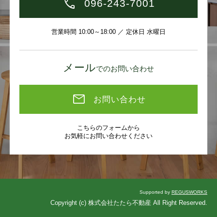
096-243-7001
※ペット相談（飼育できるペットには規定がございます。
営業時間 10:00～18:00 ／ 定休日 水曜日
詳しくはお問い合わせください。）
※現在居住中ですので内覧ご希望の際は日程調整が必要な
メール
でのお問い合わせ
可能性がございます。
お問い合わせ
物件は最新の情報を記載するよう心がけておりますが、
こちらのフォームから
来客されました際にあわせてご紹介を行っているため、す
お気軽にお問い合わせください
でに成約、商談が入ってしまっている場合があります。
気になる物件がございましたら、お早めにお問合せくださ
いますようお願いいたします。
※掲載内容と現況に相違がある場合は、現況優先とさせて
Supported by
REGUSWORKS
いただきます。
Copyright (c) 株式会社たたら不動産 All Right Reserved.