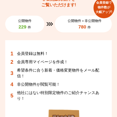
利便性だけでなく、住まいとしての快適性やデザイン性に
会員登録で
叶います。
ご覧いただけます!
もこだわりたい方に、ぜひ一度ご覧いただきたい物件で
物件数が
自然と心にもゆとりが生まれそうですね♡
大幅アップ!
す。
公開物件
公開物件＋非公開物件
さらに快適さを支える設備も充実！
229
780
まずはお気軽にお問い合わせください。
件
件
遮音性を高めた等級2サッシや二重床・二重天井構造で、
気になる生活音をしっかり軽減。
※リフォーム済みのため、即ご入居可能となっておりま
お子さまがいらっしゃるご家庭や、ペットと一緒に暮らす
す。
方にもぴったりです。
会員登録は無料！
※平置き駐車場あり（月額5,500円～7,700円）1台分確保
会員専用マイページを作成！
気密性にも優れており、冷暖房効率が高いのも嬉しいポイ
可能です。
ント！
希望条件に合う新着・価格変更物件をメール配
真夏や真冬でも快適に過ごせて、省エネにもつながりま
信！
物件情報は最新のものを記載するよう心がけております
す。
非公開物件が閲覧可能！
が、他のお客様へも並行してご紹介を行っているため、す
でに成約済み、または商談中となっている場合がございま
他社にはない特別限定物件のご紹介チャンスあ
そして、このマンションの大きな魅力は“セキュリティの
り！
す。
高さ”。
顔認証セキュリティや宅配ボックス連動顔認証システムな
気になる物件がございましたら、お早めにお問合せくださ
ど、最新の設備が整っています。