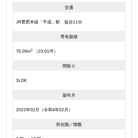
キッチンは開放感のある対面式を採用。
交通
JR豊肥本線「平成」駅 徒歩11分
料理をしながらリビング全体を見渡せるため、ご家族との
会話を楽しみながら家事ができます。
専有面積
カウンタースペースも設けられており、朝食や軽食、お子
2
76.09m
（23.01坪）
様の学習スペースとしても活躍してくれそうです。
間取り
各居室には収納を完備。
3LDK
限られた専有面積の中でも収納力をしっかり確保してお
り、お部屋をすっきりと保つことができます。
築年月
水回りもリフォームにより清潔感のある空間へ一新。
2022年02月（令和4年02月）
浴室や洗面室はシンプルながら落ち着いたデザインで、毎
所在階／階数
日の暮らしを快適に支えてくれます。