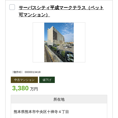
サーパスシティ平成マークテラス（ペット
室内へ一歩足を踏み入れると、明るい木目調のフローリン
可マンション）
グと落ち着いたグレートーンのアクセントクロスが調和し
た、上質で洗練された空間が広がります。
リビングには間接照明やスポットライトを採用し、昼と夜
で異なる表情を楽しめるデザイン性の高い仕上がりとなっ
ています。
間取りは54.58㎡の2LDK。
〔物件ID〕 0000013418
単身者やご夫婦はもちろん、小さなお子様のいるご家庭に
中古マンション
値下げ
も使いやすいレイアウトです。
3,380
万円
LDKを中心に各居室へアクセスできるため、ご家族とのコ
所在地
ミュニケーションを大切にしながら暮らすことができま
す。
熊本県熊本市中央区十禅寺４丁目