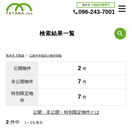
熊本市
不動産売買専門
096-243-7001
検索結果一覧
熊本市 不動産
＞
江南中学校区の物件情報
2
公開物件
件
7
非公開物件
件
特別限定物
7
件
件
公開・非公開・特別限定物件とは
2
件中
1～2を表示