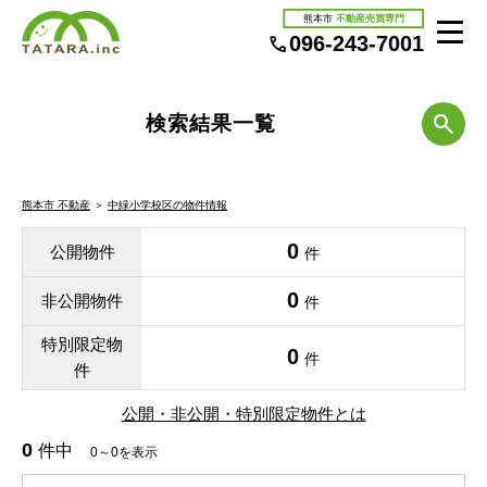
熊本市
不動産売買専門
096-243-7001
検索結果一覧
熊本市 不動産
＞
中緑小学校区の物件情報
0
公開物件
件
0
非公開物件
件
特別限定物
0
件
件
公開・非公開・特別限定物件とは
0
件中
0～0を表示