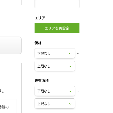
エリア
エリアを再設定
価格
～
専有面積
す。
～
番館の