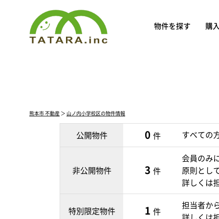
物件を探す
購
熊本市 不動産
＞
山ノ内小学校区の物件情報
0
すべての
公開物件
件
会員のみ
3
非公開物件
原則とし
件
詳しくは
担当者か
1
特別限定物件
件
詳しくは