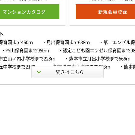
マンションカタログ
新規会員登録
>
保育園まで460ｍ ・月出保育園まで688ｍ ・第二エンゼル
 ・帯山保育園まで950ｍ ・認定こども園エンゼル保育園まで9
立山ノ内小学校まで228ｍ ・熊本市立月出小学校まで566ｍ
丘中学校まで2100ｍ ・熊本県立東稜高校まで613ｍ ・熊本
8ｍ ・立花歯科医院まで215ｍ ・広重耳鼻咽喉科医院まで30
小児クリニックまで338ｍ ・あやの里まで351ｍ ・松原リ
まで398ｍ ・新外レッツ歯科まで433ｍ ・ニキハーティー
7ｍ ・小柳病院まで467ｍ ・むらかみ内科クリニックまで47
外まで487ｍ ・ファミリーマート 熊本小峯二丁目店まで482
ン 熊本新外3丁目店まで542ｍ ・セブンイレブン 熊本山ノ神店ま
ァミリーマート 熊本小峯4丁目店まで727ｍ ・セブンイレブン
まで753ｍ ・ファミリーマート 熊本尾ノ上4丁目店まで901ｍ