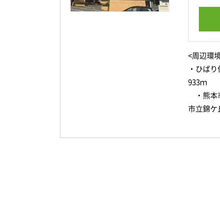
<周辺環境
・ひばり
933ｍ
・熊本市
市立錦ケ
まで95
もとむら
整形外科
まで44
吉祥苑新
ンイレブ
ｍ ・フ
2丁目店