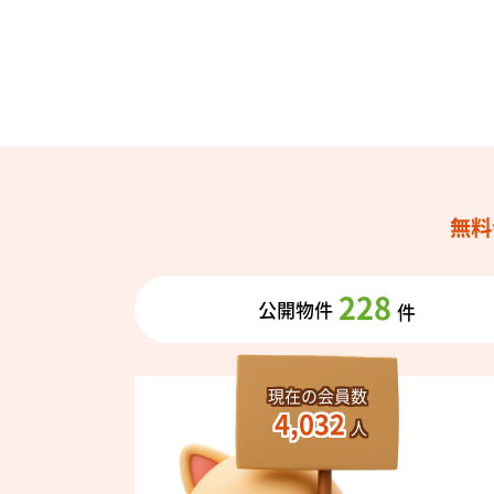
無料
228
公開物件
件
現在の会員数
4,032
人