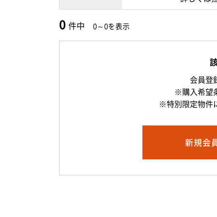
0
件中
0～0を表示
会員登
※購入希望
※特別限定物件
新規
会