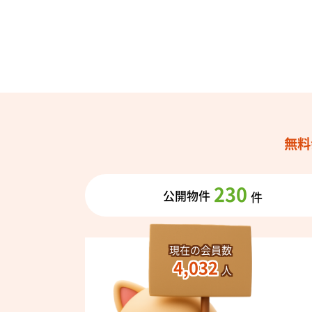
無料
230
公開物件
件
現在の会員数
4,032
人