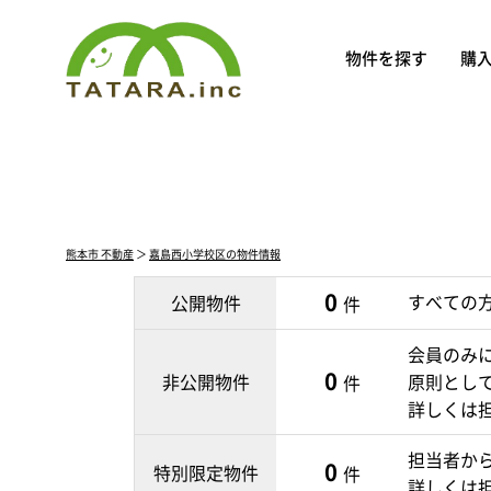
物件を探す
購
熊本市 不動産
＞
嘉島西小学校区の物件情報
0
すべての
公開物件
件
会員のみ
0
非公開物件
原則とし
件
詳しくは
担当者か
0
特別限定物件
件
詳しくは