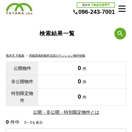
熊本市
不動産売買専門
096-243-7001
検索結果一覧
熊本市 不動産
＞
阿蘇郡南阿蘇村吉田のマンション物件情報
0
公開物件
件
0
非公開物件
件
特別限定物
0
件
件
公開・非公開・特別限定物件とは
0
件中
0～0を表示