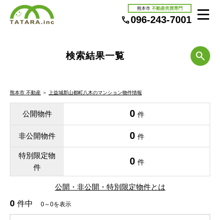
熊本市
不動産売買専門
096-243-7001
検索結果一覧
熊本市 不動産
＞
上益城郡山都町八木のマンション物件情報
0
公開物件
件
0
非公開物件
件
特別限定物
0
件
件
公開・非公開・特別限定物件とは
0
件中
0～0を表示