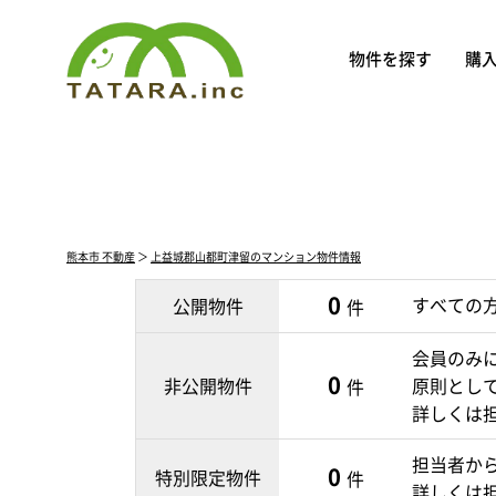
物件を探す
購
熊本市 不動産
＞
上益城郡山都町津留のマンション物件情報
0
すべての
公開物件
件
会員のみ
0
非公開物件
原則とし
件
詳しくは
担当者か
0
特別限定物件
件
詳しくは