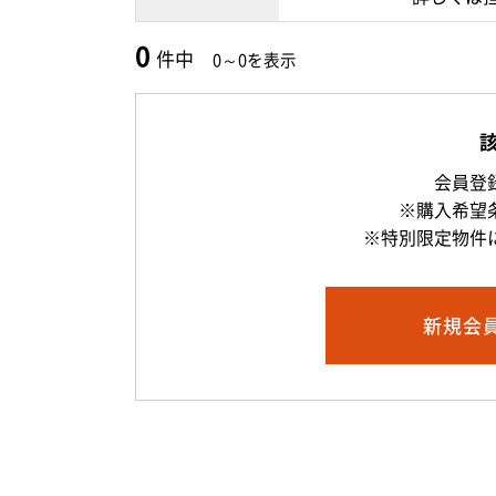
0
件中
0～0を表示
会員登
※購入希望
※特別限定物件
新規
会