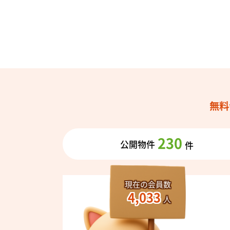
無料
230
公開物件
件
現在の会員数
4,033
人