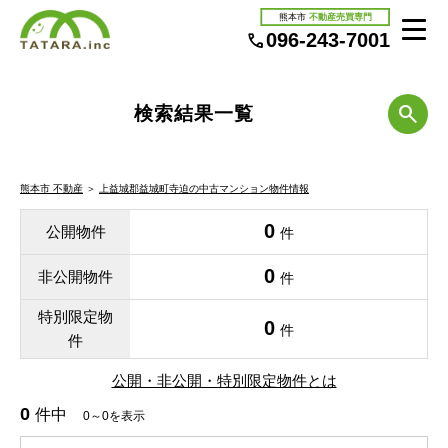
熊本市
不動産売買専門
096-243-7001
検索結果一覧
熊本市 不動産
＞
上益城郡益城町寺迫の中古マンション物件情報
0
公開物件
件
0
非公開物件
件
特別限定物
0
件
件
公開・非公開・特別限定物件とは
0
件中
0～0を表示