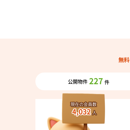
無料
227
公開物件
件
現在の会員数
4,032
人