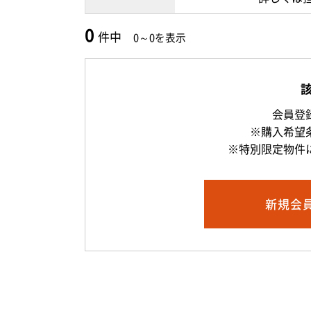
0
件中
0～0を表示
会員登
※購入希望
※特別限定物件
新規
会