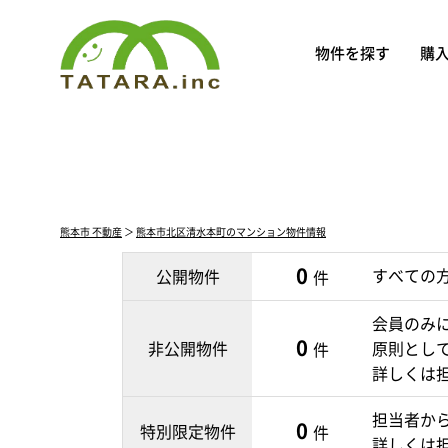
物件を探す
購
熊本市 不動産
＞
熊本市北区清水本町のマンション物件情報
0
すべての
公開物件
件
会員のみ
0
非公開物件
原則とし
件
詳しくは
担当者か
0
特別限定物件
件
詳しくは