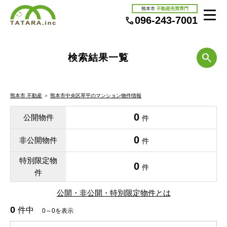
熊本市
不動産売買専門
096-243-7001
検索結果一覧
熊本市 不動産
＞
熊本市中央区琴平のマンション物件情報
0
公開物件
件
0
非公開物件
件
特別限定物
0
件
件
公開・非公開・特別限定物件とは
0
件中
0～0を表示