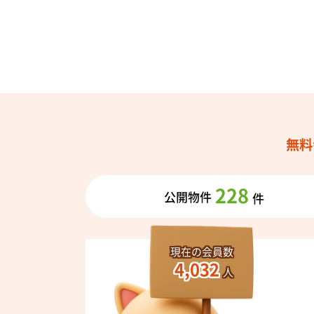
無料
228
公開物件
件
現在の会員数
4,032
人