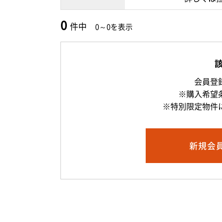
0
件中
0～0を表示
会員登
※購入希望
※特別限定物件
新規
会