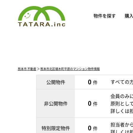
物件を探す
購
熊本市 不動産
＞
熊本市北区植木町平原のマンション物件情報
0
すべての
公開物件
件
会員のみ
0
非公開物件
原則とし
件
詳しくは
担当者か
0
特別限定物件
件
詳しくは