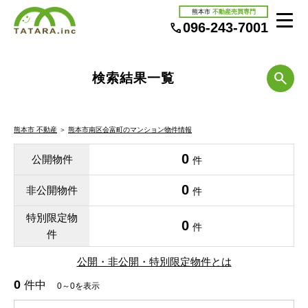
熊本市
不動産売買専門
096-243-7001
検索結果一覧
熊本市 不動産
＞
熊本市南区会富町のマンション物件情報
0
公開物件
件
0
非公開物件
件
特別限定物
0
件
件
公開・非公開・特別限定物件とは
0
件中
0～0を表示