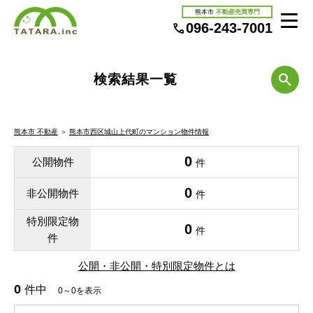
熊本市
不動産売買専門
096-243-7001
検索結果一覧
熊本市 不動産
＞
熊本市西区城山上代町のマンション物件情報
0
公開物件
件
0
非公開物件
件
特別限定物
0
件
件
公開・非公開・特別限定物件とは
0
件中
0～0を表示