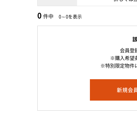
0
件中
0～0を表示
会員登
※購入希望
※特別限定物件
新規
会