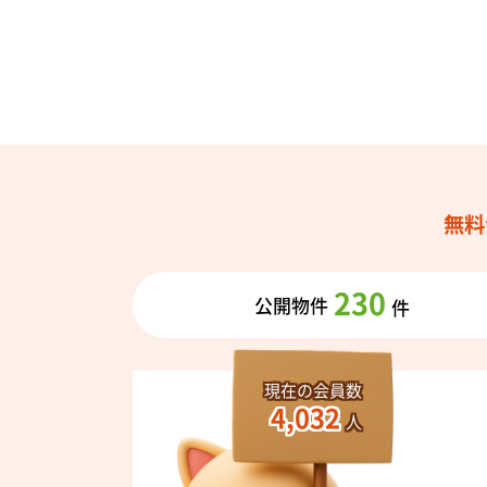
無料
230
公開物件
件
現在の会員数
4,032
人