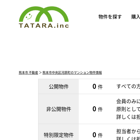
物件を探す
購
熊本市 不動産
＞
熊本市中央区河原町のマンション物件情報
0
すべての
公開物件
件
会員のみ
0
非公開物件
原則とし
件
詳しくは
担当者か
0
特別限定物件
件
詳しくは