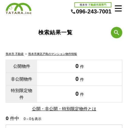
熊本市
不動産売買専門
096-243-7001
検索結果一覧
熊本市 不動産
＞
熊本市東区戸島のマンション物件情報
0
公開物件
件
0
非公開物件
件
特別限定物
0
件
件
公開・非公開・特別限定物件とは
0
件中
0～0を表示