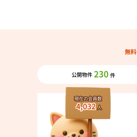
無料
230
公開物件
件
現在の会員数
4,032
人