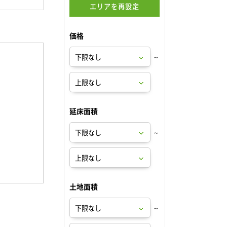
エリアを再設定
価格
～
延床面積
～
土地面積
～