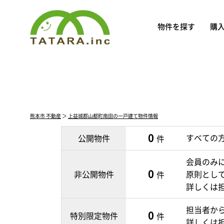
物件を探す
購
熊本市 不動産
＞
上益城郡山都町南田の一戸建て物件情報
0
すべての
公開物件
件
会員のみ
0
非公開物件
原則とし
件
詳しくは
担当者か
0
特別限定物件
件
詳しくは