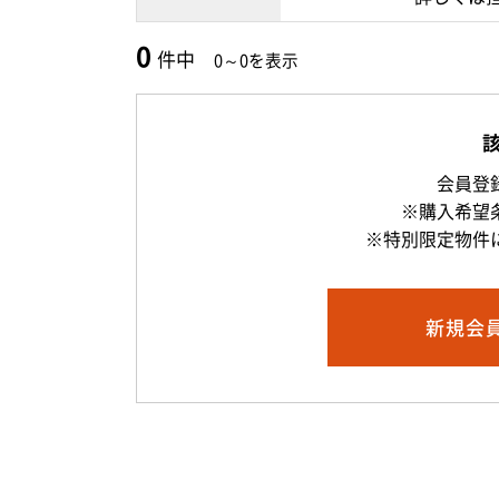
0
件中
0～0を表示
会員登
※購入希望
※特別限定物件
新規
会