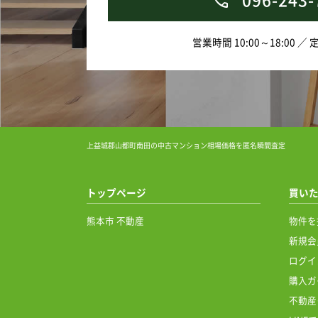
営業時間 10:00～18:00 ／
上益城郡山都町南田の中古マンション相場価格を匿名瞬間査定
トップページ
買い
熊本市 不動産
物件を
新規会
ログイ
購入ガ
不動産