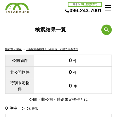
熊本市
不動産売買専門
096-243-7001
検索結果一覧
熊本市 不動産
＞
上益城郡山都町長田の中古一戸建て物件情報
0
公開物件
件
0
非公開物件
件
特別限定物
0
件
件
公開・非公開・特別限定物件とは
0
件中
0～0を表示