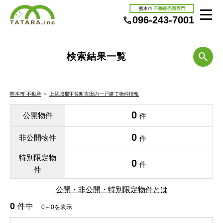
熊本市
不動産売買専門
096-243-7001
検索結果一覧
熊本市 不動産
＞
上益城郡甲佐町吉田の一戸建て物件情報
0
公開物件
件
0
非公開物件
件
特別限定物
0
件
件
公開・非公開・特別限定物件とは
0
件中
0～0を表示