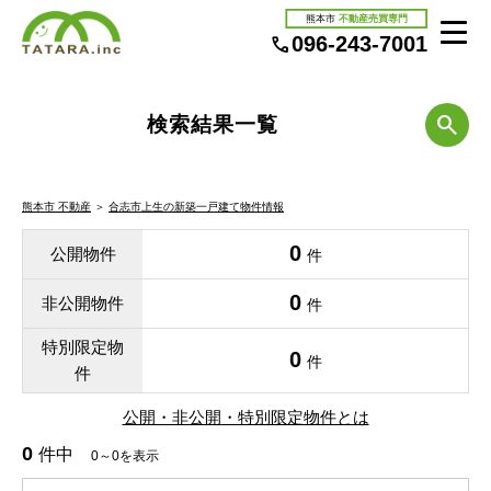
熊本市
不動産売買専門
096-243-7001
検索結果一覧
熊本市 不動産
＞
合志市上生の新築一戸建て物件情報
0
公開物件
件
0
非公開物件
件
特別限定物
0
件
件
公開・非公開・特別限定物件とは
0
件中
0～0を表示